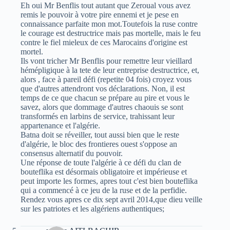
Eh oui Mr Benflis tout autant que Zeroual vous avez
remis le pouvoir à votre pire ennemi et je pese en
connaissance parfaite mon mot.Toutefois la ruse contre
le courage est destructrice mais pas mortelle, mais le feu
contre le fiel mieleux de ces Marocains d'origine est
mortel.
Ils vont tricher Mr Benflis pour remettre leur vieillard
hémépligique à la tete de leur entreprise destructrice, et,
alors , face à pareil défi (repetite 04 fois) croyez vous
que d'autres attendront vos déclarations. Non, il est
temps de ce que chacun se prépare au pire et vous le
savez, alors que dommage d'autres chaouis se sont
transformés en larbins de service, trahissant leur
appartenance et l'algérie.
Batna doit se réveiller, tout aussi bien que le reste
d'algérie, le bloc des frontieres ouest s'oppose an
consensus alternatif du pouvoir.
Une réponse de toute l'algérie à ce défi du clan de
bouteflika est désormais obligatoire et impérieuse et
peut importe les formes, apres tout c'est bien bouteflika
qui a commencé à ce jeu de la ruse et de la perfidie.
Rendez vous apres ce dix sept avril 2014,que dieu veille
sur les patriotes et les algériens authentiques;