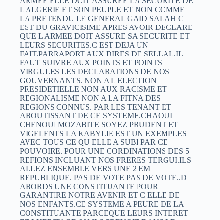
ARMEE ELLE DOIT ASSUREE LA SECURITE DE
L ALGERIE ET SON PEUPLE ET NON COMME
LA PRETENDU LE GENERAL GAID SALAH C
EST DU GRAVICISIME APRES AVOIR DECLARE
QUE L ARMEE DOIT ASSURE SA SECURITE ET
LEURS SECURITES.C EST DEJA UN
FAIT.PARRAPORT AUX DIRES DE SELLAL.IL
FAUT SUIVRE AUX POINTS ET POINTS
VIRGULES LES DECLARATIONS DE NOS
GOUVERNANTS. NON A L ELECTION
PRESIDETIELLE NON AUX RACISME ET
REGIONALISME NON A LA FITNA DES
REGIONS CONNUS. PAR LES TENANT ET
ABOUTISSANT DE CE SYSTEME.CHAOUI
CHENOUI MOZABITE SOYEZ PRUDENT ET
VIGELENTS LA KABYLIE EST UN EXEMPLES
AVEC TOUS CE QU ELLE A SUBI PAR CE
POUVOIRE. POUR UNE CORDINATIONS DES 5
REFIONS INCLUANT NOS FRERES TERGUI.ILS
ALLEZ ENSEMBLE VERS UNE 2 EM
REPUBLIQUE. PAS DE VOTE PAS DE VOTE..D
ABORDS UNE CONSTITUANTE POUR
GARANTIRE NOTRE AVENIR ET C ELLE DE
NOS ENFANTS.CE SYSTEME A PEURE DE LA
CONSTITUANTE PARCEQUE LEURS INTERET