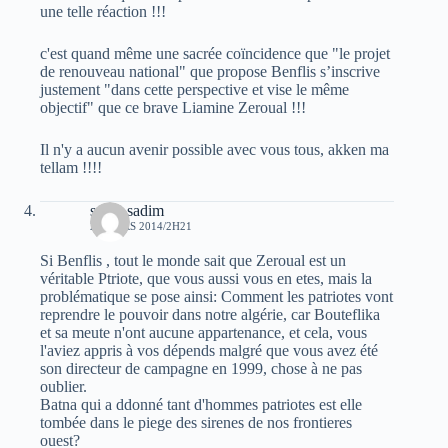
une telle réaction !!!
c'est quand même une sacrée coïncidence que "le projet
de renouveau national" que propose Benflis s’inscrive
justement "dans cette perspective et vise le même
objectif" que ce brave Liamine Zeroual !!!
Il n'y a aucun avenir possible avec vous tous, akken ma
tellam !!!!
sarah sadim
22 MARS 2014/2H21
Si Benflis , tout le monde sait que Zeroual est un
véritable Ptriote, que vous aussi vous en etes, mais la
problématique se pose ainsi: Comment les patriotes vont
reprendre le pouvoir dans notre algérie, car Bouteflika
et sa meute n'ont aucune appartenance, et cela, vous
l'aviez appris à vos dépends malgré que vous avez été
son directeur de campagne en 1999, chose à ne pas
oublier.
Batna qui a ddonné tant d'hommes patriotes est elle
tombée dans le piege des sirenes de nos frontieres
ouest?