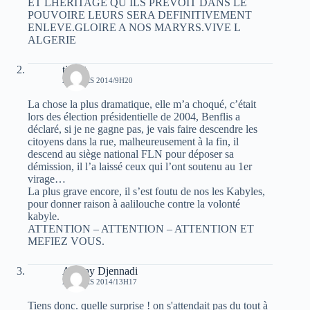
ET LHERITAGE QU ILS PREVOIT DANS LE
POUVOIRE LEURS SERA DEFINITIVEMENT
ENLEVE.GLOIRE A NOS MARYRS.VIVE L
ALGERIE
tiddet
21 MARS 2014/9H20
La chose la plus dramatique, elle m’a choqué, c’était
lors des élection présidentielle de 2004, Benflis a
déclaré, si je ne gagne pas, je vais faire descendre les
citoyens dans la rue, malheureusement à la fin, il
descend au siège national FLN pour déposer sa
démission, il l’a laissé ceux qui l’ont soutenu au 1er
virage…
La plus grave encore, il s’est foutu de nos les Kabyles,
pour donner raison à aalilouche contre la volonté
kabyle.
ATTENTION – ATTENTION – ATTENTION ET
MEFIEZ VOUS.
Amnay Djennadi
21 MARS 2014/13H17
Tiens donc. quelle surprise ! on s'attendait pas du tout à