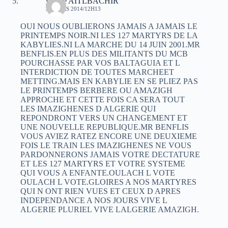
yacine AITLBACHIR
22 MARS 2014/12H13
OUI NOUS OUBLIERONS JAMAIS A JAMAIS LE
PRINTEMPS NOIR.NI LES 127 MARTYRS DE LA
KABYLIES.NI LA MARCHE DU 14 JUIN 2001.MR
BENFLIS.EN PLUS DES MILITANTS DU MCB
POURCHASSE PAR VOS BALTAGUIA ET L
INTERDICTION DE TOUTES MARCHEET
METTING.MAIS EN KABYLIE EN SE PLIEZ PAS
LE PRINTEMPS BERBERE OU AMAZIGH
APPROCHE ET CETTE FOIS CA SERA TOUT
LES IMAZIGHENES D ALGERIE QUI
REPONDRONT VERS UN CHANGEMENT ET
UNE NOUVELLE REPUBLIQUE.MR BENFLIS
VOUS AVIEZ RATEZ ENCORE UNE DEUXIEME
FOIS LE TRAIN LES IMAZIGHENES NE VOUS
PARDONNERONS JAMAIS VOTRE DECTATURE
ET LES 127 MARTYRS ET VOTRE SYSTEME
QUI VOUS A ENFANTE.OULACH L VOTE
OULACH L VOTE.GLOIRES A NOS MARTYRES
QUI N ONT RIEN VUES ET CEUX D APRES
INDEPENDANCE A NOS JOURS VIVE L
ALGERIE PLURIEL VIVE LALGERIE AMAZIGH.