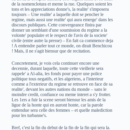
de la nomenclotura et meme la rue. Quelques soient les
tons et les appreciations donne's, la realite' s'imposera
toujours – Une realite' a laquelle doit se pencher le
regime, mais aussi une realite' qui aura emerge' dans les
discours publiques. Cette convergeance finira par
donner un semblant d'une soumission du regime a la
volonte' populaire et le respect de l'avis de la societe'
civile (entre autre la presse) – En fait ca commence deja
! A enttendre parler tout ce monde, on dirait Benchicou
! Mais, il ne s'agit biensur que de recitation.
Concretement, je vois cela continuer encore une
decennie, durant laquelle, toute cette vieillerie sera
rappele' a Al-alia, les fonds pour payer une police
politique tous negatifs, et les algeriens, a l'interieur
comme a l'exterieur du regime se retrouve en face de sa
realite', devant les autres nations du monde – sans le
moindre credit, confiance ou meme interet a s'y frotter.
Les 1ers a fuir la scene seront biensur les amis de la
ligue de la honte qui en auront honte, car la parole
enttendue sera celle des femmes – et quelle malediction
pour les turbanne's.
Bref, c'est la fin du debut de la fin de la fin qui sera la.