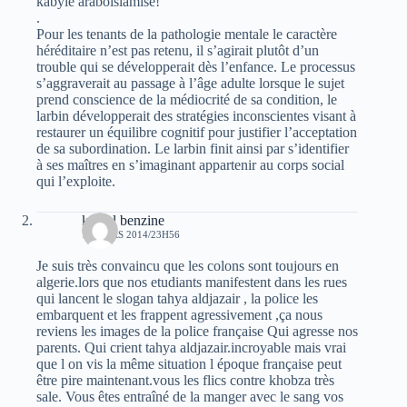
kabyle araboislamisé!
.
Pour les tenants de la pathologie mentale le caractère
héréditaire n’est pas retenu, il s’agirait plutôt d’un
trouble qui se développerait dès l’enfance. Le processus
s’aggraverait au passage à l’âge adulte lorsque le sujet
prend conscience de la médiocrité de sa condition, le
larbin développerait des stratégies inconscientes visant à
restaurer un équilibre cognitif pour justifier l’acceptation
de sa subordination. Le larbin finit ainsi par s’identifier
à ses maîtres en s’imaginant appartenir au corps social
qui l’exploite.
kamel benzine
13 MARS 2014/23H56
Je suis très convaincu que les colons sont toujours en
algerie.lors que nos etudiants manifestent dans les rues
qui lancent le slogan tahya aldjazair , la police les
embarquent et les frappent agressivement ,ça nous
reviens les images de la police française Qui agresse nos
parents. Qui crient tahya aldjazair.incroyable mais vrai
que l on vis la même situation l époque française peut
être pire maintenant.vous les flics contre khobza très
sale. Vous êtes entraîné de la manger avec le sang vos