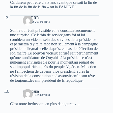
Ca durera peut-etre 2 a 3 ans avant que se soit la fin de
la fin de la fin de la fin – ou la FAMINE !
ali HORR
20 MARS 2014/14H48
Son retour était prévisible et ne constitue aucunement
une surprise. Ce larbin de service,sans foi ni loi
comblera un vide au sein des services de la présidence
et permettra d'y faire face non seulement à la campagne
présidentielle,mais celle d'après, en cas de réélection de
son maître.Le pouvoir vicieux et rusé sait pertinemment
qu'une candidature de Ouyahia à la présidence n'est
nullement envisageable pour le moment,au regard de
son impopularité auprès du peuple Algérien. Mais rien
ne l'empêchera de devenir vice-président, après la
révision de la constitution et d'assouvir enfin son rêve
de toujours;devenir président de la république.
papa papa
28 MARS 2014/17H08
C'est notre berlusconi en plus dangeureux…