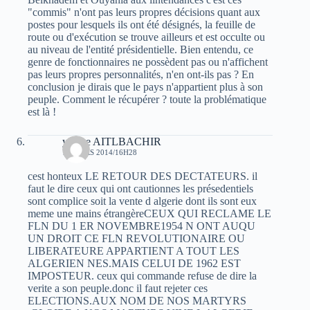
"commis" n'ont pas leurs propres décisions quant aux
postes pour lesquels ils ont été désignés, la feuille de
route ou d'exécution se trouve ailleurs et est occulte ou
au niveau de l'entité présidentielle. Bien entendu, ce
genre de fonctionnaires ne possèdent pas ou n'affichent
pas leurs propres personnalités, n'en ont-ils pas ? En
conclusion je dirais que le pays n'appartient plus à son
peuple. Comment le récupérer ? toute la problématique
est là !
yacine AITLBACHIR
14 MARS 2014/16H28
cest honteux LE RETOUR DES DECTATEURS. il
faut le dire ceux qui ont cautionnes les présedentiels
sont complice soit la vente d algerie dont ils sont eux
meme une mains étrangèreCEUX QUI RECLAME LE
FLN DU 1 ER NOVEMBRE1954 N ONT AUQU
UN DROIT CE FLN REVOLUTIONAIRE OU
LIBERATEURE APPARTIENT A TOUT LES
ALGERIEN NES.MAIS CELUI DE 1962 EST
IMPOSTEUR. ceux qui commande refuse de dire la
verite a son peuple.donc il faut rejeter ces
ELECTIONS.AUX NOM DE NOS MARTYRS