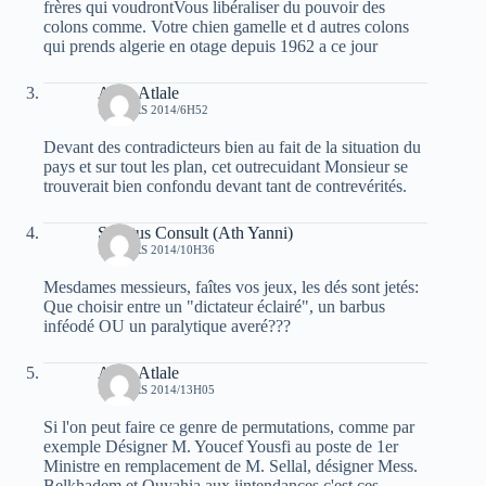
frères qui voudrontVous libéraliser du pouvoir des
colons comme. Votre chien gamelle et d autres colons
qui prends algerie en otage depuis 1962 a ce jour
Atala Atlale
14 MARS 2014/6H52
Devant des contradicteurs bien au fait de la situation du
pays et sur tout les plan, cet outrecuidant Monsieur se
trouverait bien confondu devant tant de contrevérités.
Senatus Consult (Ath Yanni)
14 MARS 2014/10H36
Mesdames messieurs, faîtes vos jeux, les dés sont jetés:
Que choisir entre un "dictateur éclairé", un barbus
inféodé OU un paralytique averé???
Atala Atlale
14 MARS 2014/13H05
Si l'on peut faire ce genre de permutations, comme par
exemple Désigner M. Youcef Yousfi au poste de 1er
Ministre en remplacement de M. Sellal, désigner Mess.
Belkhadem et Ouyahia aux iintendances c'est ces