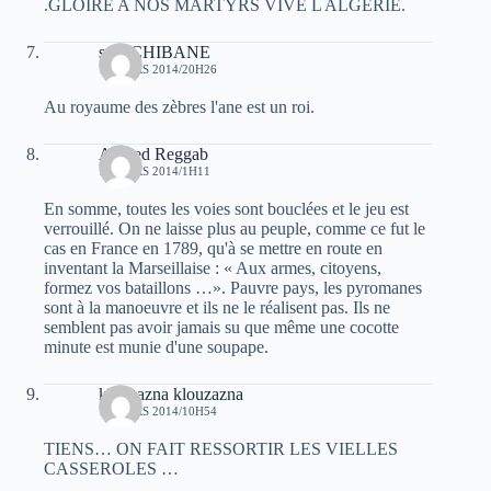
.GLOIRE A NOS MARTYRS VIVE L ALGERIE.
said CHIBANE
14 MARS 2014/20H26
Au royaume des zèbres l'ane est un roi.
Ahmed Reggab
15 MARS 2014/1H11
En somme, toutes les voies sont bouclées et le jeu est
verrouillé. On ne laisse plus au peuple, comme ce fut le
cas en France en 1789, qu'à se mettre en route en
inventant la Marseillaise : « Aux armes, citoyens,
formez vos bataillons …». Pauvre pays, les pyromanes
sont à la manoeuvre et ils ne le réalisent pas. Ils ne
semblent pas avoir jamais su que même une cocotte
minute est munie d'une soupape.
klouzazna klouzazna
15 MARS 2014/10H54
TIENS… ON FAIT RESSORTIR LES VIELLES
CASSEROLES …