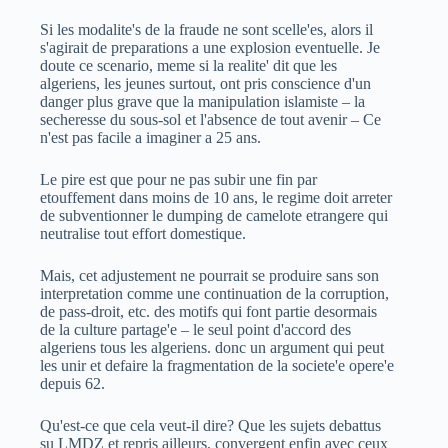
Si les modalite's de la fraude ne sont scelle'es, alors il
s'agirait de preparations a une explosion eventuelle. Je
doute ce scenario, meme si la realite' dit que les
algeriens, les jeunes surtout, ont pris conscience d'un
danger plus grave que la manipulation islamiste – la
secheresse du sous-sol et l'absence de tout avenir – Ce
n'est pas facile a imaginer a 25 ans.
Le pire est que pour ne pas subir une fin par
etouffement dans moins de 10 ans, le regime doit arreter
de subventionner le dumping de camelote etrangere qui
neutralise tout effort domestique.
Mais, cet adjustement ne pourrait se produire sans son
interpretation comme une continuation de la corruption,
de pass-droit, etc. des motifs qui font partie desormais
de la culture partage'e – le seul point d'accord des
algeriens tous les algeriens. donc un argument qui peut
les unir et defaire la fragmentation de la societe'e opere'e
depuis 62.
Qu'est-ce que cela veut-il dire? Que les sujets debattus
su LMDZ et repris ailleurs, convergent enfin avec ceux