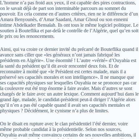
L’homme n’a pas froid aux yeux, il est capable des pires contractions,
on le savait déjà de part son interminable parcours au sommet du
pouvoir. En cela comme en d’autres critères, rien ne le différencie d’un
Amara Benyounès, d’Amar Saadani, Amar Ghoul ou son ennemi
intime Abdelkader Bensalah. Ils ont tous le même logiciel politique. Le
soutien à Bouteflika et par-delà le contrôle de l’Algérie, quel qu’en soit
le prix ou les renoncements.
Ainsi, qui va croire ce dernier invité du précarré de Bouteflika quand il
avance sans ciller que «les généraux n’ont jamais fabriqué les
présidents en Algérie». Une énormité ! L’autre «vérité» d’Ouyahia est
la santé du président qu’il dit avoir rencontré deux fois. Et de
reconnaitre à moitié que «le Président est certes malade, mais il a
préservé ses capacités morales et son intelligence». Il ne manque que
ses capacités physiques sur lesquelles Ouyahia ne se prononce pas car
la couleuvre eut été trop énorme à faire avaler. Mais d’autres se sont
chargés de le faire avec un autre lexique. Comment aujourd’hui dans le
grand âge, malade, le candidat-président peut-il diriger l’Algérie alors
qu’il n’en a pas été capable quand il avait ses capacités mentales et
physiques ? Décidément, le cynisme n’a plus de limites.
On le disait en rupture avec le clan présidentiel l’été dernier, voire
même probable candidat à la présidentielle. Selon nos sources,
Ouyahia avait même convaincu certains de ses nouvelles ambitions, il