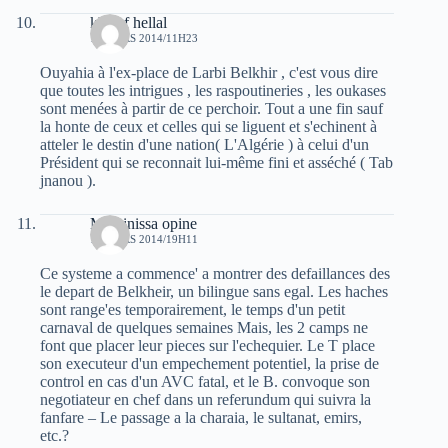
khelaf hellal
15 MARS 2014/11H23
Ouyahia à l'ex-place de Larbi Belkhir , c'est vous dire
que toutes les intrigues , les raspoutineries , les oukases
sont menées à partir de ce perchoir. Tout a une fin sauf
la honte de ceux et celles qui se liguent et s'echinent à
atteler le destin d'une nation( L'Algérie ) à celui d'un
Président qui se reconnait lui-même fini et asséché ( Tab
jnanou ).
Massinissa opine
15 MARS 2014/19H11
Ce systeme a commence' a montrer des defaillances des
le depart de Belkheir, un bilingue sans egal. Les haches
sont range'es temporairement, le temps d'un petit
carnaval de quelques semaines Mais, les 2 camps ne
font que placer leur pieces sur l'echequier. Le T place
son executeur d'un empechement potentiel, la prise de
control en cas d'un AVC fatal, et le B. convoque son
negotiateur en chef dans un referundum qui suivra la
fanfare – Le passage a la charaia, le sultanat, emirs,
etc.?