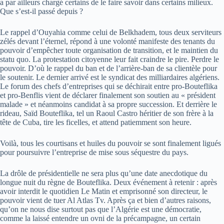
a par ailleurs chargé certains de le faire savoir dans certains milieux.
Que s’est-il passé depuis ?
Le rappel d’Ouyahia comme celui de Belkhadem, tous deux serviteurs
zélés devant l’éternel, répond à une volonté manifeste des tenants du
pouvoir d’empêcher toute organisation de transition, et le maintien du
statu quo. La protestation citoyenne leur fait craindre le pire. Perdre le
pouvoir. D’où le rappel du ban et de l’arrière-ban de sa clientèle pour
le soutenir. Le dernier arrivé est le syndicat des milliardaires algériens.
Le forum des chefs d’entreprises qui se déchirait entre pro-Bouteflika
et pro-Benflis vient de déclarer finalement son soutien au « président
malade » et néanmoins candidat à sa propre succession. Et derrière le
rideau, Saïd Bouteflika, tel un Raoul Castro héritier de son frère à la
tête de Cuba, tire les ficelles, et attend patiemment son heure.
Voilà, tous les courtisans et huiles du pouvoir se sont finalement ligués
pour poursuivre l’entreprise de mise sous séquestre du pays.
La drôle de présidentielle ne sera plus qu’une date anecdotique du
longue nuit du règne de Bouteflika. Deux événement à retenir : après
avoir interdit le quotidien Le Matin et emprisonné son directeur, le
pouvoir vient de tuer Al Atlas Tv. Après ça et bien d’autres raisons,
qu’on ne nous dise surtout pas que l’Algérie est une démocratie,
comme la laissé entendre un ovni de la précampagne, un certain