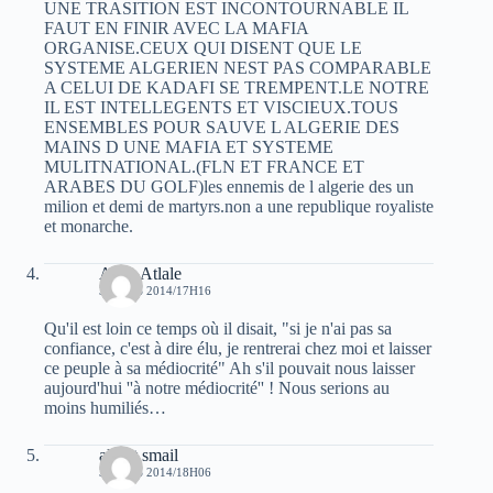
UNE TRASITION EST INCONTOURNABLE IL
FAUT EN FINIR AVEC LA MAFIA
ORGANISE.CEUX QUI DISENT QUE LE
SYSTEME ALGERIEN NEST PAS COMPARABLE
A CELUI DE KADAFI SE TREMPENT.LE NOTRE
IL EST INTELLEGENTS ET VISCIEUX.TOUS
ENSEMBLES POUR SAUVE L ALGERIE DES
MAINS D UNE MAFIA ET SYSTEME
MULITNATIONAL.(FLN ET FRANCE ET
ARABES DU GOLF)les ennemis de l algerie des un
milion et demi de martyrs.non a une republique royaliste
et monarche.
Atala Atlale
3 MARS 2014/17H16
Qu'il est loin ce temps où il disait, "si je n'ai pas sa
confiance, c'est à dire élu, je rentrerai chez moi et laisser
ce peuple à sa médiocrité" Ah s'il pouvait nous laisser
aujourd'hui ''à notre médiocrité'' ! Nous serions au
moins humiliés…
albert smail
3 MARS 2014/18H06