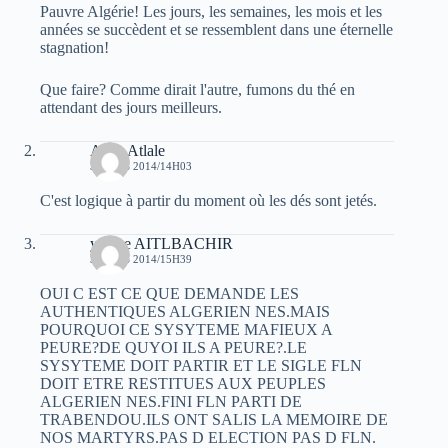
Pauvre Algérie! Les jours, les semaines, les mois et les
années se succèdent et se ressemblent dans une éternelle
stagnation!
Que faire? Comme dirait l'autre, fumons du thé en
attendant des jours meilleurs.
Atala Atlale
3 MARS 2014/14H03
C'est logique à partir du moment où les dés sont jetés.
yacine AITLBACHIR
3 MARS 2014/15H39
OUI C EST CE QUE DEMANDE LES
AUTHENTIQUES ALGERIEN NES.MAIS
POURQUOI CE SYSYTEME MAFIEUX A
PEURE?DE QUYOI ILS A PEURE?.LE
SYSYTEME DOIT PARTIR ET LE SIGLE FLN
DOIT ETRE RESTITUES AUX PEUPLES
ALGERIEN NES.FINI FLN PARTI DE
TRABENDOU.ILS ONT SALIS LA MEMOIRE DE
NOS MARTYRS.PAS D ELECTION PAS D FLN.