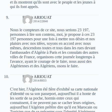
et ils montrent qu'ils sont avec le peuple et les jeunes à
qui ils font appels.
Bachir ARIOUAT
3 MARS 2014/22H40
Nous le compteurs de ce site, nous serions 23 197,
personnes à lire son contenu, moi, je propose à ces 23
197 personnes pour une fois à mettre nos désirs et nos
plaisirs avec nos idées, soyons en accord avec nous
mêmes, descendons toutes et tous dans les rues devant
l'ambassades d'Algérie à Paris et les consulats des autres
villes de France, organisons cette journée longtemps à
l'avance, ayant le courage de le faire, nous aussi des
Algériennes et des Algériens, osons le faire.
Bachir ARIOUAT
4 MARS 2014/8H53
C'est hier, l'Algérien été fière d'exhibé sa carte nationale
d'identité ou sa son passeport, aujourd'hui il a honte de
les sortir de sa poche, hormis entre ceux qui
connaissent, il ne peuvent pas se cacher leurs origines,
aujourd'hui l'Algérien préfère dire qu'il est Marocain ou
Tunisien que de se présenter sous l'identité Algérienne.