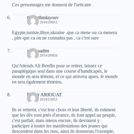
Ces personnages me donnent de l'urticaire .
thadarthmlayouv
3 MARS 2014/20H12
Egypte,tunisie,libye,ukraine .que ca mene ou ca menera
, pire que ca on ne connaitra pas , ca c'est sure
sarah sadim
3 MARS 2014/20H20
Qu'Attends Ali Benflis pour se retirer, laissez ce
paraplégique seul dans une course d'handicapés, le
monde en sera témoin, et ce qui arrivera apres, le monde
en sera également témoins.
Bachir ARIOUAT
3 MARS 2014/22H12
Ils se retirent, c'est leur choix et leur liberté, ils estiment
que les dès sont jetés d'avance, ils font appel au peuple,
c'est parfait, mais mieux encore, ils devraient y
participer à toutes les manifestations des jeunes qui
descendent dans les rues, ainsi ils donnerais l'exemple,