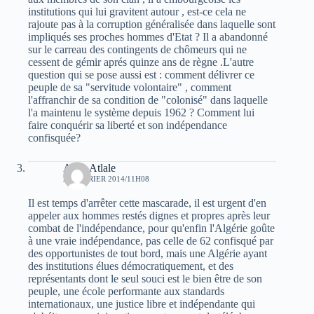
institutions qui lui gravitent autour , est-ce cela ne
rajoute pas à la corruption généralisée dans laquelle sont
impliqués ses proches hommes d'Etat ? Il a abandonné
sur le carreau des contingents de chômeurs qui ne
cessent de gémir aprés quinze ans de règne .L'autre
question qui se pose aussi est : comment délivrer ce
peuple de sa "servitude volontaire" , comment
l'affranchir de sa condition de "colonisé" dans laquelle
l'a maintenu le système depuis 1962 ? Comment lui
faire conquérir sa liberté et son indépendance
confisquée?
Atala Atlale
27 FÉVRIER 2014/11H08
Il est temps d'arrêter cette mascarade, il est urgent d'en
appeler aux hommes restés dignes et propres après leur
combat de l'indépendance, pour qu'enfin l'Algérie goûte
à une vraie indépendance, pas celle de 62 confisqué par
des opportunistes de tout bord, mais une Algérie ayant
des institutions élues démocratiquement, et des
représentants dont le seul souci est le bien être de son
peuple, une école performante aux standards
internationaux, une justice libre et indépendante qui