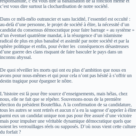
responsabilité, c’est vous dire la banalisation de la fonction même et
c’est vous dire surtout la clochardisation de notre société.
Dans ce méli-mélo outrancier et sans lucidité, l’essentiel est occulté :
au-delà d’une personne, le projet de société à élire, la nécessité d’un
candidat du consensus démocratique pour faire barrage « au système »
d’un éventuel quatrième mandat, à la résurgence d’un islamisme
radical de plus en plus banalisé et assimilé par notre société et par la
sphère politique et enfin, pour éviter les conséquences désastreuses
d’une guerre des clans risquant de faire basculer le pays dans un
inconnu abyssal.
De quoi réveiller les morts qui ont eu plus d’ambition que nous en
avons pour nous-mêmes et qui pour cela n’ont pas hésité à s’offrir un
destin tragique pour épargner le nôtre.
L’histoire est là pour être source d’enseignements, mais hélas, chez
nous, elle ne fait que se répéter. Souvenons-nous de la première
élection du président Bouteflika. A la confirmation de sa candidature,
tous les autres se sont retirés et aucun n’a eu la sagesse d’appeler à élire
parmi eux un candidat unique non pas pour être assuré d’une victoire
mais pour impulser une véritable dynamique démocratique quels que
soient les verrouillages réels ou supposés. D’où nous vient cette culture
du forfait ?