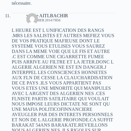
nécessaire.
yacine AITLBACHIR
28 FÉVRIER 2014/7H56
L HEURE EST L UNIFICATION DES RANGS
.MRS LES SALISTES ET AUTRES MEFIEZ VOUS
DE VOS PRATIQUE MAFIEUSE DONT LE
SYSTEME VOUS ETULISES VOUS SAUREZ
DANS LA MEME VOIE QUE LE FIS ET AUTRE
.C EST COMME UNE CIGARRETTE FUMEE
PUIS ARRIVE AU FILTRE ET LA JETER.DONC L
ALGERIE ALGERIEN NE EST EN DANGER.J
INTERPPEL LES CONSCIENCES HONNETES
AUX FLN DE CESSE LA CLAUCHARDISATION
DE CE PAYS .ILS VOUS APPARTIENT PAS
VOUS ETES UNE MINORITE QUI MANIPULES
AVEC L ARGENT DES ALGERIEN NES .CES
FLNISTE PARTIS SATILITAIRE QUI VOULAIT
NOUS IMPOSE LEURS DICTATE NE SONT QU
UNE MAFIA POLITICOFINNANCIERE
AVEUGLER PAR DES INTERETS PERSONNELS
ET NON DE L ALGERIE PROFONDE.CA SUFFIT
BARAKAT 54ANS BARAKATE.REVEILLONS
NOUS ALGERIEN NES .ILS RIGOLES SUR