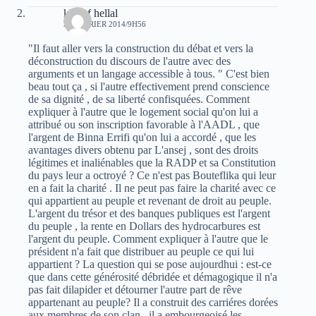
khelaf hellal
27 FÉVRIER 2014/9H56
"Il faut aller vers la construction du débat et vers la
déconstruction du discours de l'autre avec des
arguments et un langage accessible à tous. " C'est bien
beau tout ça , si l'autre effectivement prend conscience
de sa dignité , de sa liberté confisquées. Comment
expliquer à l'autre que le logement social qu'on lui a
attribué ou son inscription favorable à l'AADL , que
l'argent de Binna Errifi qu'on lui a accordé , que les
avantages divers obtenu par L'ansej , sont des droits
légitimes et inaliénables que la RADP et sa Constitution
du pays leur a octroyé ? Ce n'est pas Bouteflika qui leur
en a fait la charité . Il ne peut pas faire la charité avec ce
qui appartient au peuple et revenant de droit au peuple.
L'argent du trésor et des banques publiques est l'argent
du peuple , la rente en Dollars des hydrocarbures est
l'argent du peuple. Comment expliquer à l'autre que le
président n'a fait que distribuer au peuple ce qui lui
appartient ? La question qui se pose aujourdhui : est-ce
que dans cette générosité débridée et démagogique il n'a
pas fait dilapider et détourner l'autre part de rêve
appartenant au peuple? Il a construit des carriéres dorées
aux membres de son clan , il a embourgeoisé les