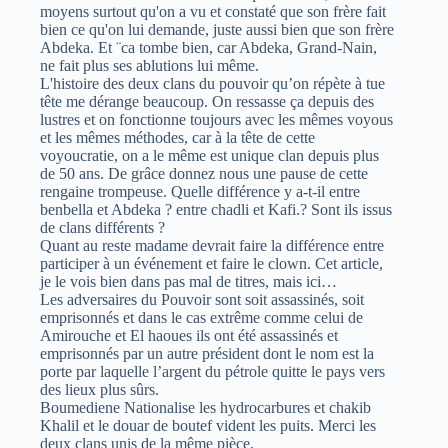
moyens surtout qu'on a vu et constaté que son frère fait
bien ce qu'on lui demande, juste aussi bien que son frère
Abdeka. Et ¨ca tombe bien, car Abdeka, Grand-Nain,
ne fait plus ses ablutions lui même.
L'histoire des deux clans du pouvoir qu’on répète à tue
tête me dérange beaucoup. On ressasse ça depuis des
lustres et on fonctionne toujours avec les mêmes voyous
et les mêmes méthodes, car à la tête de cette
voyoucratie, on a le même est unique clan depuis plus
de 50 ans. De grâce donnez nous une pause de cette
rengaine trompeuse. Quelle différence y a-t-il entre
benbella et Abdeka ? entre chadli et Kafi.? Sont ils issus
de clans différents ?
Quant au reste madame devrait faire la différence entre
participer à un événement et faire le clown. Cet article,
je le vois bien dans pas mal de titres, mais ici…
Les adversaires du Pouvoir sont soit assassinés, soit
emprisonnés et dans le cas extrême comme celui de
Amirouche et El haoues ils ont été assassinés et
emprisonnés par un autre président dont le nom est la
porte par laquelle l’argent du pétrole quitte le pays vers
des lieux plus sûrs.
Boumediene Nationalise les hydrocarbures et chakib
Khalil et le douar de boutef vident les puits. Merci les
deux clans unis de la même pièce.