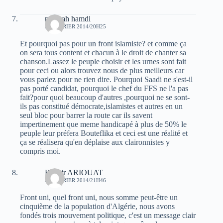
mosbah hamdi
27 FÉVRIER 2014/20H25
Et pourquoi pas pour un front islamiste? et comme ça
on sera tous content et chacun à le droit de chanter sa
chanson.Lassez le peuple choisir et les urnes sont fait
pour ceci ou alors trouvez nous de plus meilleurs car
vous parlez pour ne rien dire. Pourquoi Saadi ne s'est-il
pas porté candidat, pourquoi le chef du FFS ne l'a pas
fait?pour quoi beaucoup d'autres ,pourquoi ne se sont-
ils pas constitué démocrate,islamistes et autres en un
seul bloc pour barrer la route car ils savent
impertinement que meme handicapé à plus de 50% le
peuple leur préfera Bouteflika et ceci est une réalité et
ça se réalisera qu'en déplaise aux claironnistes y
compris moi.
Bachir ARIOUAT
27 FÉVRIER 2014/21H46
Front uni, quel front uni, nous somme peut-être un
cinquième de la population d'Algérie, nous avons
fondés trois mouvement politique, c'est un message clair