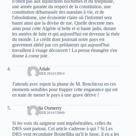
n'obéit pas aux injonctions nocturnes et du téléphone,
une armée garante du respect de la constitution, une
constitution débarrassée des mandats à vie, et de
l'absolutisme, une économie claire où l'informel sera
banni ainsi que la devise de rue. Quelle descente mes
amis pour cette Algérie si belle et si haute jadis, durant
les années de lutte et qui aujourd'hui est devenue la risée
du monde. Le crédit dont jouissait notre pays est
gravement altéré par ces prédateurs qui aujourd'hui
travaillent à visage découvert ! La presse étrangère s'en
donne à coeur joie.
Atala Atlale
27 FÉVRIER 2014/13H14
J'attends avec espoir la plume de M. Benchicou en ces
moments sensibles pour frapper cette engaeance qui est
en train de mener le pays à une grave dérive !
faroudja Oumerry
27 FÉVRIER 2014/15H49
Si les voix du saigneur sont impénétrables, celles du
DRS sont partout. Cet article s'adresse à qui ? Si Les
DRS veut reconduire Bouteflika qu'il le fasse, il en a les