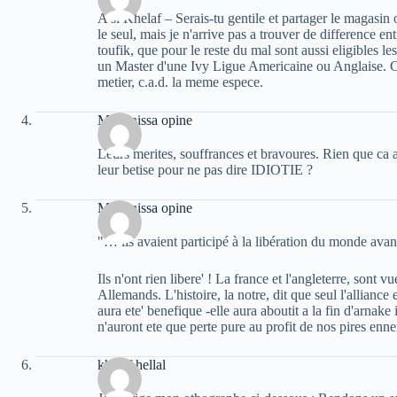
A si Khelaf – Serais-tu gentile et partager le magasin o
le seul, mais je n'arrive pas a trouver de difference e
toufik, que pour le reste du mal sont aussi eligibles l
un Master d'une Ivy Ligue Americaine ou Anglaise. C'
metier, c.a.d. la meme espece.
Massinissa opine
Leurs merites, souffrances et bravoures. Rien que ca a
leur betise pour ne pas dire IDIOTIE ?
Massinissa opine
"… ils avaient participé à la libération du monde avan
Ils n'ont rien libere' ! La france et l'angleterre, sont 
Allemands. L'histoire, la notre, dit que seul l'allian
aura ete' benefique -elle aura aboutit a la fin d'arnake
n'auront ete que perte pure au profit de nos pires enn
khelaf hellal