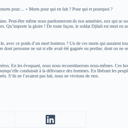
 morts pour… » Morts pour qui en fait ? Pour qui et pourquoi ?
umaine. Peut-être même nous pardonneront-ils nos amnésies, eux qui se s
gènes. Qu’importe la gloire ! De toute façon, le soldat Djilali est mort
ècle, avec ce poids d’un mort honteux ? Un de ces morts qui auraient toujo
dont personne ne sut si elle avait été gagnée ou perdue, dont on ne se r
s héros. En les évoquant, nous nous reconstituerons nous-mêmes. Ces ho
r puisqu’elle conduisait à la délivrance des hommes. En libérant les peup
ès. S’ils ne l’avaient pas fait, nous ne vivrions de rien.