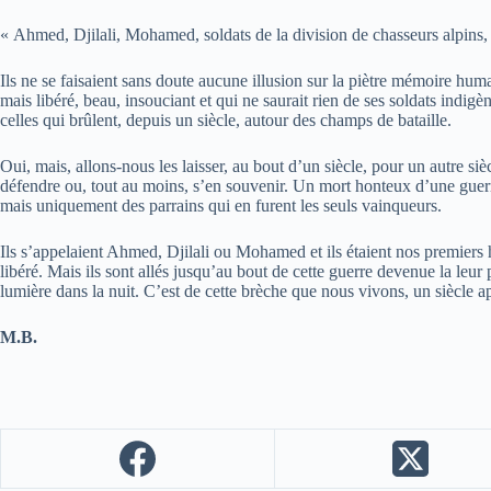
« Ahmed, Djilali, Mohamed, soldats de la division de chasseurs alpins,
Ils ne se faisaient sans doute aucune illusion sur la piètre mémoire h
mais libéré, beau, insouciant et qui ne saurait rien de ses soldats indi
celles qui brûlent, depuis un siècle, autour des champs de bataille.
Oui, mais, allons-nous les laisser, au bout d’un siècle, pour un autre si
défendre ou, tout au moins, s’en souvenir. Un mort honteux d’une guerre 
mais uniquement des parrains qui en furent les seuls vainqueurs.
Ils s’appelaient Ahmed, Djilali ou Mohamed et ils étaient nos premier
libéré. Mais ils sont allés jusqu’au bout de cette guerre devenue la leu
lumière dans la nuit. C’est de cette brèche que nous vivons, un siècle apr
M.B.