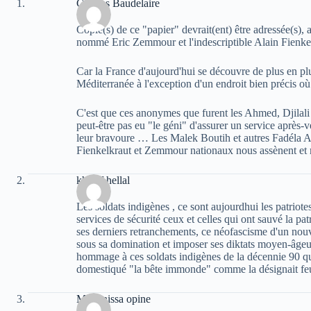
Charles Baudelaire
Copie(s) de ce "papier" devrait(ent) être adressée(s),
nommé Eric Zemmour et l'indescriptible Alain Fienke
Car la France d'aujourd'hui se découvre de plus en plu
Méditerranée à l'exception d'un endroit bien précis 
C'est que ces anonymes que furent les Ahmed, Djila
peut-être pas eu "le géni" d'assurer un service après-v
leur bravoure … Les Malek Boutih et autres Fadéla Am
Fienkelkraut et Zemmour nationaux nous assènent et m
khelaf hellal
Les soldats indigènes , ce sont aujourdhui les patriotes
services de sécurité ceux et celles qui ont sauvé la p
ses derniers retranchements, ce néofascisme d'un nouv
sous sa domination et imposer ses diktats moyen-âgeu
hommage à ces soldats indigènes de la décennie 90 qui
domestiqué "la bête immonde" comme la désignait fe
Massinissa opine