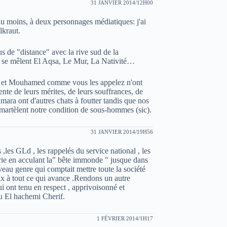
31 JANVIER 2014/12H00
 au moins, à deux personnages médiatiques: j'ai
lkraut.
s de "distance" avec la rive sud de la
où se mêlent El Aqsa, Le Mur, La Nativité…
li et Mouhamed comme vous les appelez n'ont
ente de leurs mérites, de leurs souffrances, de
ara ont d'autres chats à foutter tandis que nos
artèlent notre condition de sous-hommes (sic).
31 JANVIER 2014/19H56
 ,les GLd , les rappelés du service national , les
atrie en acculant la" bête immonde " jusque dans
eau genre qui comptait mettre toute la société
x à tout ce qui avance .Rendons un autre
 ont tenu en respect , apprivoisonné et
u El hachemi Cherif.
1 FÉVRIER 2014/1H17