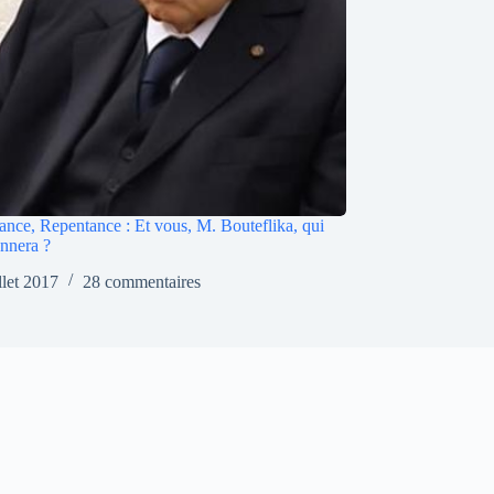
rance, Repentance : Et vous, M. Bouteflika, qui
nnera ?
illet 2017
28 commentaires