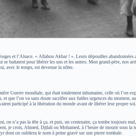
 Vosges et l’Alsace. « Allahou Akbar ! ». Leurs dépouilles abandonnée
 se battaient pour libérer les uns et les autres. Mon grand-père, nos arr
qui, avec le temps, est devenue la nôtre.
ière Guerre mondiale, qui était totalement inhumaine, celle où l’on ex
, et que l’on va sans doute sacrifier aux futiles urgences du moment, 
avaient participé à la libération du monde avant de libérer leur propre sol.
, on n’a pas la tête à ça, et puis, un centenaire, ça tombe toujours mal, 
ent, je crois, Ahmed, Djilali ou Mohamed, à l’heure de mourir sous la 
tyr dont on oubliera le nom à peine gravé sur une pierre tombale.