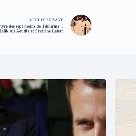
ARTICLE
SUIVANT
yre des sept moins de Tibhirine",
alik Aït Aoudia et Séverine Labat