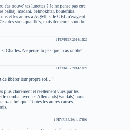
u t'as trouve' tes lunettes ? Je ne pense pas etre
ntre balhaj, madani, belmokhtar, bouteflika,
es uns et les autres a AQMI, si le OBL n'exigeait
est des sous-qualifie's, mais demeure, sont du
1 FÉVRIER 2014/1H20
 si Charles. Ne pense-tu pas que tu as oublie'
1 FÉVRIER 2014/1H29
t de libérer leur propre sol…"
vues plus clairement et reellement vues par les
ce et le combat avec les Allemands(Vandals) nous
 italo-catholique. Toutes les autres causes
emis.
1 FÉVRIER 2014/17H01