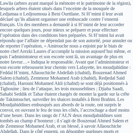
Lawlia (arbres ayant marqué la mémoire et le patrimoine de la région),
lesquels arbres étaient situés dans l’enceinte de la mosquée de
Ledjamaa n Ledjoumoua à Beni Ourtilane. Si H’mimi il leur avait
déclaré qu’ils allaient organiser une embuscade contre l’ennemi
français. Un des membres a demandé à si H’mimi de leur accorder
encore quelques jours, pour mieux se préparer et pour effectuer
l’opération dans des conditions bien préparées. Si H’mimi lui avait
répondu que l’affaire ne dépendait pas de son autorité, pour annuler ou
de reporter l’opération, « Amirouche nous a enjoint par le biais de
notre chef Arezki Laures d’accomplir la mission aujourd’hui même, et
puis l’administrateur et son escorte sont là, un avantage de plus en
notre faveur…» Indiqua le responsable. Avant que l’administrateur et
son escorte rebroussent leur chemin vers Lafayette, les moudjahidine :
Feddal H’mimi, Allaouchiche Abdellah (chahid), Bouzenad Ahmed
Salem (chahid), Zemmour Mohamed Arab (chahid), Redjedal Said
(chahid), Harouni Mohamed Akli (chahid) se sont déjà positionnés à
Tighouine ; lieu de l’attaque, les trois mousseblines ; Djiaba Saadi,
Sahabi Seddik et Tahar étaient chargés de monter la garde sur la crête
de Takintouchet, surveiller les sbaices installés à Beni Brahim. Les
Moudjahiddines embusqués aux abords de la route, ont surpris le
convoi, en ouvrant le feu de tous les côtés, l’accrochage a duré moins
d’une heure. Dans les rangs de l’ALN deux moudjahiddines sont
tombés au champ d’honneur ; il s’agit de Bouzenad Ahmed Salem et
de Zemmour Mohamed Arab, et un blessé, à savoir Allaouchiche
Abdellah. Dans le côté ennemi, on dénombre quelques morts et