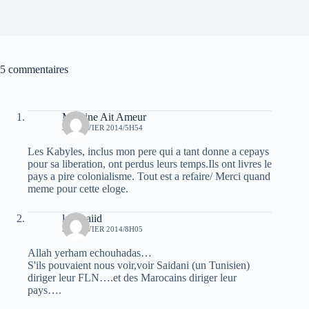
5 commentaires
Massine Ait Ameur
30 JANVIER 2014/5H54
Les Kabyles, inclus mon pere qui a tant donne a cepays
pour sa liberation, ont perdus leurs temps.Ils ont livres le
pays a pire colonialisme. Tout est a refaire/ Merci quand
meme pour cette eloge.
laid baiid
31 JANVIER 2014/8H05
Allah yerham echouhadas…
S'ils pouvaient nous voir,voir Saidani (un Tunisien)
diriger leur FLN….et des Marocains diriger leur
pays….