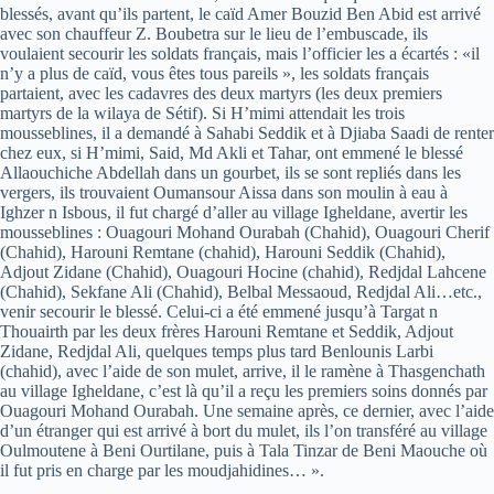
blessés, avant qu’ils partent, le caïd Amer Bouzid Ben Abid est arrivé
avec son chauffeur Z. Boubetra sur le lieu de l’embuscade, ils
voulaient secourir les soldats français, mais l’officier les a écartés : «il
n’y a plus de caïd, vous êtes tous pareils », les soldats français
partaient, avec les cadavres des deux martyrs (les deux premiers
martyrs de la wilaya de Sétif). Si H’mimi attendait les trois
mousseblines, il a demandé à Sahabi Seddik et à Djiaba Saadi de renter
chez eux, si H’mimi, Said, Md Akli et Tahar, ont emmené le blessé
Allaouchiche Abdellah dans un gourbet, ils se sont repliés dans les
vergers, ils trouvaient Oumansour Aissa dans son moulin à eau à
Ighzer n Isbous, il fut chargé d’aller au village Igheldane, avertir les
mousseblines : Ouagouri Mohand Ourabah (Chahid), Ouagouri Cherif
(Chahid), Harouni Remtane (chahid), Harouni Seddik (Chahid),
Adjout Zidane (Chahid), Ouagouri Hocine (chahid), Redjdal Lahcene
(Chahid), Sekfane Ali (Chahid), Belbal Messaoud, Redjdal Ali…etc.,
venir secourir le blessé. Celui-ci a été emmené jusqu’à Targat n
Thouairth par les deux frères Harouni Remtane et Seddik, Adjout
Zidane, Redjdal Ali, quelques temps plus tard Benlounis Larbi
(chahid), avec l’aide de son mulet, arrive, il le ramène à Thasgenchath
au village Igheldane, c’est là qu’il a reçu les premiers soins donnés par
Ouagouri Mohand Ourabah. Une semaine après, ce dernier, avec l’aide
d’un étranger qui est arrivé à bort du mulet, ils l’on transféré au village
Oulmoutene à Beni Ourtilane, puis à Tala Tinzar de Beni Maouche où
il fut pris en charge par les moudjahidines… ».