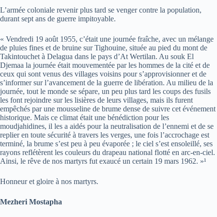
L’armée coloniale revenir plus tard se venger contre la population,
durant sept ans de guerre impitoyable.
« Vendredi 19 août 1955, c’était une journée fraîche, avec un mélange
de pluies fines et de bruine sur Tighouine, située au pied du mont de
Takintouchet à Delagua dans le pays d’At Wertilan. Au souk El
Djemaa la journée était mouvementée par les hommes de la cité et de
ceux qui sont venus des villages voisins pour s’approvisionner et de
s’informer sur l’avancement de la guerre de libération. Au milieu de la
journée, tout le monde se sépare, un peu plus tard les coups des fusils
les font rejoindre sur les lisières de leurs villages, mais ils furent
empêchés par une mousseline de brume dense de suivre cet événement
historique. Mais ce climat était une bénédiction pour les
moudjahidines, il les a aidés pour la neutralisation de l’ennemi et de se
replier en toute sécurité à travers les verges, une fois l’accrochage est
terminé, la brume s’est peu à peu évaporée ; le ciel s’est ensoleillé, ses
rayons reflétèrent les couleurs du drapeau national flotté en arc-en-ciel.
Ainsi, le rêve de nos martyrs fut exaucé un certain 19 mars 1962. »¹
Honneur et gloire à nos martyrs.
Mezheri Mostapha