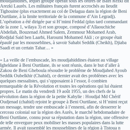
moudjahidines, lequel groupe opérait sous les ordres de Bairi Rezki dit
Arezki Laurès. Les militaires français furent accrochés au lieudit
Tighouine (plus exactement au col de Delagua dans la région de Beni
Ourtilane, à la limite territoriale de la commune d’Ain Legradj).
L’opération a été dirigée par si H’mimi Feddal (plus tard commandant
de la zone 1, wilaya 3) et son groupe, composé d’Allaouchiche
Abdellah, Bouzenad Ahmed Salem, Zemmour Mohamed Arab,
Redjdal Said ben Laarbi, Haroumi Mohamed Akli ; ce groupe était
épaulé par les mousseblines, à savoir Sahabi Seddik (Cheikh), Djiaba
Saadi et un certain Tahar… »
« La veille de l’embuscade, les moudjahiddines étaient au village
Igheldane à Beni Ourtilane, ils se sont réunis, dans le but d’aller à
Zakou de Beni Gheboula résoudre le problème de Moudjahed Ayoub
Seddik Oubelkhir (Chahid), ce dernier avait des problèmes avec les
quelques messalistes, qui s’opposaient à l’essor, ô combien
remarquable de la Révolution et toutes les opérations qui lui étaient
propres. Le matin du vendredi 19 août 1955, un des chefs de la
révolution dans la région de la petite Kabylie : Houdjal Md Chérif
Oudjenad (chahid) rejoint le groupe à Beni Ourtilane, si H’mimi reçut
un message, tendre une embuscade à l’ennemi, afin de desserrer le
cerceau colonial sur la région des Aurès, le marché hebdomadaire de
Beni Ourtilane, connu pour sa réputation dans la région, une offensive
de telle envergure peux mobiliser les masses populaires dans la lutte
armée. Il avait rassemblé les mousseblines de la région à Tistoua n