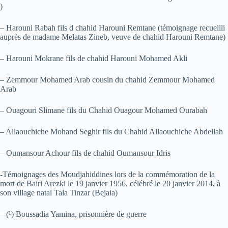
)
– Harouni Rabah fils d chahid Harouni Remtane (témoignage recueilli
auprès de madame Melatas Zineb, veuve de chahid Harouni Remtane)
– Harouni Mokrane fils de chahid Harouni Mohamed Akli
– Zemmour Mohamed Arab cousin du chahid Zemmour Mohamed
Arab
– Ouagouri Slimane fils du Chahid Ouagour Mohamed Ourabah
– Allaouchiche Mohand Seghir fils du Chahid Allaouchiche Abdellah
– Oumansour Achour fils de chahid Oumansour Idris
-Témoignages des Moudjahiddines lors de la commémoration de la
mort de Bairi Arezki le 19 janvier 1956, célébré le 20 janvier 2014, à
son village natal Tala Tinzar (Bejaia)
– (¹) Boussadia Yamina, prisonnière de guerre