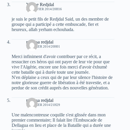
Yacine Redjdal
31 JANVIER 2014/20H16
je suis le petit fils de Redjdal Said, un des membre de
groupe qui a participé a cette embuscade, fier et
heureux, allah yerham echouhada.
moussa redjdal
1 FÉVRIER 2014/20H01
Merci infiniment d'avoir contribuer par ce récit, a
ressuciter ces héros qui ont payer de leur vie pour que
vive l'Algérie, encore une fois merci d'avoir éxhumé
cette bataille qui à durée toute une journée.
N'en déplaise a ceux qui de par leur silence l'histoire de
notre glorieuse guerre de libération à été travestie, et a
perdue de son crédit auprés des nouvelles génération.
moussa redjdal
1 FÉVRIER 2014/21H29
Une malencontreuse coquille s'est glissée dans mon
premier commentaire; Il falait lire l'Embuscade de
Dellagua en lieu et place de la Bataille qui a durée une