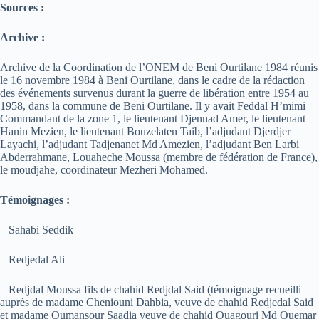
Sources :
Archive :
Archive de la Coordination de l’ONEM de Beni Ourtilane 1984 réunis
le 16 novembre 1984 à Beni Ourtilane, dans le cadre de la rédaction
des événements survenus durant la guerre de libération entre 1954 au
1958, dans la commune de Beni Ourtilane. Il y avait Feddal H’mimi
Commandant de la zone 1, le lieutenant Djennad Amer, le lieutenant
Hanin Mezien, le lieutenant Bouzelaten Taib, l’adjudant Djerdjer
Layachi, l’adjudant Tadjenanet Md Amezien, l’adjudant Ben Larbi
Abderrahmane, Louaheche Moussa (membre de fédération de France),
le moudjahe, coordinateur Mezheri Mohamed.
Témoignages :
– Sahabi Seddik
– Redjedal Ali
– Redjdal Moussa fils de chahid Redjdal Said (témoignage recueilli
auprès de madame Cheniouni Dahbia, veuve de chahid Redjedal Said
et madame Oumansour Saadia veuve de chahid Ouagouri Md Ouemar