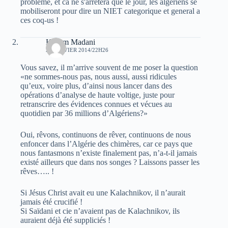
probleme, et ca ne s'arretera que le jour, les algeriens se
mobiliseront pour dire un NIET categorique et general a
ces coq-us !
Kacem Madani
29 JANVIER 2014/22H26
Vous savez, il m’arrive souvent de me poser la question
«ne sommes-nous pas, nous aussi, aussi ridicules
qu’eux, voire plus, d’ainsi nous lancer dans des
opérations d’analyse de haute voltige, juste pour
retranscrire des évidences connues et vécues au
quotidien par 36 millions d’Algériens?»
Oui, rêvons, continuons de rêver, continuons de nous
enfoncer dans l’Algérie des chimères, car ce pays que
nous fantasmons n’existe finalement pas, n’a-t-il jamais
existé ailleurs que dans nos songes ? Laissons passer les
rêves….. !
Si Jésus Christ avait eu une Kalachnikov, il n’aurait
jamais été crucifié !
Si Saïdani et cie n’avaient pas de Kalachnikov, ils
auraient déjà été suppliciés !