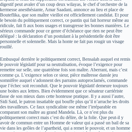
digestif peut avaler d’un coup deux wilayas, le chef d’orchestre de la
kermesse anesthésiante, Amar Saadani, annonce au lieu et place de
Bouteflika, que son maître vieillot est officiellement candidat. Et pour
le besoin du politiquement correct, ce pantin qui fait horreur même au
ridicule, fait fi aux bons usages et transgresse les bonnes manières. Le
sérieux commande pour ce genre d’échéance que rien ne peut être
délégué : la déclaration d’un postulant à la présidentielle doit être
personnelle et solennelle. Mais la honte ne fait pas rougir un visage
rouillé.
Embusqué derrière le politiquement correct, Bensalah auquel est remis
le pouvoir législatif pour sa neutralisation, évoque l’exigence pour
remettre sur selle, une quatrième fois son maître. Aberrant, mais c’est
comme ça. L’exigence selon ce sieur, pièce maîtresse dansle jeu
somnifère auquel s’adonnent des parrains autoproclamés, commande
que l’échec soit reconduit. Que le pouvoir législatif demeure toujours
une boites aux lettres. Bien évidemment que ce sénateur carriériste
fasse de son mieux dans cette honteuse pratique. Il y a aussi l’autre,
Sidi Said, le patron insatiable qui bouffe plus qu’il n’arrache les droits
des travailleurs. Ce faux syndicaliste ose même l’irréparable en
comparant son maître au grand Mandela. Là, ce n’est plus du
politiquement correct mais c’est du délire, de la folie. Que peut-il y
avoir de commun entre un Homme de valeur qui a passé un bail de sa
vie dans les geôles de l’apartheid, qui a remet le pouvoir, et un homme