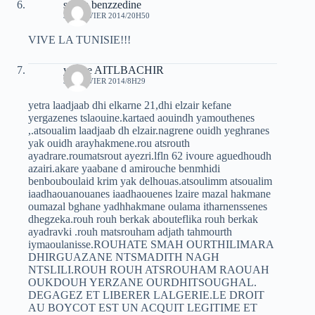
salam benzzedine
30 JANVIER 2014/20H50
VIVE LA TUNISIE!!!
yacine AITLBACHIR
31 JANVIER 2014/8H29
yetra laadjaab dhi elkarne 21,dhi elzair kefane
yergazenes tslaouine.kartaed aouindh yamouthenes
,.atsoualim laadjaab dh elzair.nagrene ouidh yeghranes
yak ouidh arayhakmene.rou atsrouth
ayadrare.roumatsrout ayezri.lfln 62 ivoure aguedhoudh
azairi.akare yaabane d amirouche benmhidi
benbouboulaid krim yak delhouas.atsoulimm atsoualim
iaadhaouanouanes iaadhaouenes lzaire mazal hakmane
oumazal bghane yadhhakmane oulama itharnenssenes
dhegzeka.rouh rouh berkak abouteflika rouh berkak
ayadravki .rouh matsrouham adjath tahmourth
iymaoulanisse.ROUHATE SMAH OURTHILIMARA
DHIRGUAZANE NTSMADITH NAGH
NTSLILI.ROUH ROUH ATSROUHAM RAOUAH
OUKDOUH YERZANE OURDHITSOUGHAL.
DEGAGEZ ET LIBERER LALGERIE.LE DROIT
AU BOYCOT EST UN ACQUIT LEGITIME ET