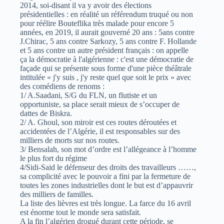
2014, soi-disant il va y avoir des élections
présidentielles : en réalité un référendum truqué ou non
pour réélire Bouteflika très malade pour encore 5
années, en 2019, il aurait gouverné 20 ans : 5ans contre
J.Chirac, 5 ans contre Sarkozy, 5 ans contre F. Hollande
et 5 ans contre un autre président français : on appelle
ça la démocratie à l'algérienne : c'est une démocratie de
façade qui se présente sous forme d'une pièce théâtrale
intitulée « j'y suis , j'y reste quel que soit le prix » avec
des comédiens de renoms :
1/ A.Saadani, S/G du FLN, un flutiste et un
opportuniste, sa place serait mieux de s’occuper de
dattes de Biskra.
2/ A. Ghoul, son miroir est ces routes déroutées et
accidentées de l’Algérie, il est responsables sur des
milliers de morts sur nos routes.
3/ Bensalah, son mot d’ordre est l’allégeance à l’homme
le plus fort du régime
4/Sidi-Said le défenseur des droits des travailleurs ……,
sa complicité avec le pouvoir a fini par la fermeture de
toutes les zones industrielles dont le but est d’appauvrir
des milliers de familles.
La liste des lièvres est très longue. La farce du 16 avril
est énorme tout le monde sera satisfait.
A la fin l’algérien drogué durant cette période, se