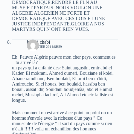
DEMOCRATIQUE.RENDRE LE FLN AU
MUSE.ET PARTAIS .NOUS VOULON UNE
ALGERIE ALGERIEN NE FORTE ET
DEMOCRATIQUE AVEC CES LOIS ET UNE
JUSTICE INDEPENDANTE.GLOIRE A NOS
MARTYRS QUI N ONT RIEN VUES.
hamid chabi
31 JANVIER 2014/8H59
Eh, Pauvre Algérie pauvre mon cher pays, comment es
– tu arrivé là?
un pays qui a enfanté des: Saint augustin, emir abd el
Kader, El mokrani, Ahmed oumeri, Bouziane el kolei,
Abane ramdhane, Ben boulaid, EI arbi ben m'hidi,
Amirouche, Si el houas, ben boulaid, hassiba ben
bouali, aissat idir, Souidani boudjemàa, abd el Hamid
mehri, Mustapha lachref, Ait Ahmed etc etc la liste est
longue.
Mais comment on est arrivé à ce point au point ou un
homme s'envole avec la richesse d'un pays " Ce
minuscule de l'énergie " il sort du pays comme si rien
n'était !!!!!! voila un échantillon des hommes