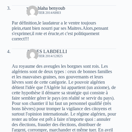
yacin blaha benyoub
30 JANVIER 2014/6H03
Par définition,le laudateur a le ventre toujours
plein,etant bien nourri par ses Maitres.Alors,pensant
s'exprimer,il rote et éructe,et c'est politiquement
correct!!!
ABBES LABDELLI
30 JANVIER 2014/12H25
Au royaume des aveugles les borgnes sont rois. Les
algériens sont de deux types : ceux de bonnes familles
et les mauvaises graines, nos gouvernants et leurs
lièvres sont de cette catégorie. Le pouvoir algérien
détient l'idée que l'Algérie lui appartient (un axiome), de
cette hypothèse il démarre sa stratégie qui consiste à
faire sembler gérer le pays (en réalité se servir du pays).
Pour son chantier il lui faut un personnel qualifié (très
bons lièvres) pour tromper la vigilance des citoyens et
surtout l'opinion internationale. Le régime algérien, pour
rester au trône est prêt à faire n'importe quoi : annuler
des élections, frauder des élections, distribuer de
l'argent, corrompre, marchander et même tuer. En avril