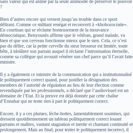
sans valeur qui est animé par la seule animosité de préserver le pouvoir
?
Bien d’autres encore qui versent jusqu’au trouble dans ce sport
délirant. Comme ce militant renégat et reconverti à «khobozocratie».
En courtisan qui se réclame honteusement de la mouvance
démocratique, Benyounès affirme que le vétéran, grand malade, va
bien et que son cerveau fonctionne mieux que le sien. Cela, ce n’est
pas du délire, car la petite cervelle du sieur brosseur est limitée, toute
bête, à idolâtrer son parrain auquel il réclame l’intronisation éternelle,
comme sa collègue qui avouait vénérer son chef parce qu’il l’avait faite
ministre.
Il y a également ce ministre de la communication qui a institutionnalisé
le politiquement correct quand, pour justifier la désignation des
membres de l’autorité de régulation au lieu de leur élection comme
revendiquée par les professionnels, a déclaré que l’audiovisuel est un
domaine de l’Etat. Et la preuve est déjà donnée par cette chaîne
d’Ennahar qui ne tente rien à part le politiquement correct.
Encore, il y a ces plumes, lèche-bottes, lamentablement soumises, qui
dressent quotidiennement un tableau politiquement correct louant
parrains et maîtres, vantant stagnation et inertie et chantant continuité et
prolongement. Mais au final, pour tenter le politiquement incorrect, il