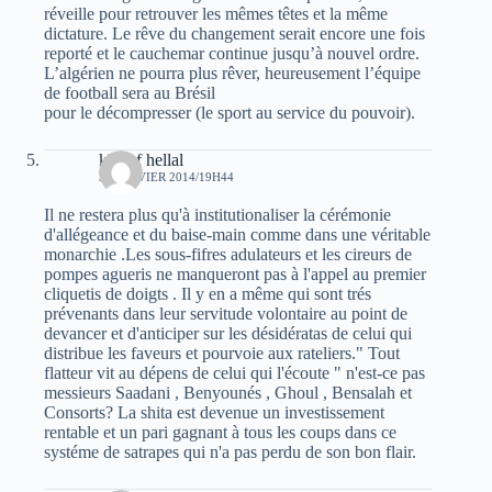
réveille pour retrouver les mêmes têtes et la même
dictature. Le rêve du changement serait encore une fois
reporté et le cauchemar continue jusqu’à nouvel ordre.
L’algérien ne pourra plus rêver, heureusement l’équipe
de football sera au Brésil
pour le décompresser (le sport au service du pouvoir).
khelaf hellal
30 JANVIER 2014/19H44
Il ne restera plus qu'à institutionaliser la cérémonie
d'allégeance et du baise-main comme dans une véritable
monarchie .Les sous-fifres adulateurs et les cireurs de
pompes agueris ne manqueront pas à l'appel au premier
cliquetis de doigts . Il y en a même qui sont trés
prévenants dans leur servitude volontaire au point de
devancer et d'anticiper sur les désidératas de celui qui
distribue les faveurs et pourvoie aux rateliers." Tout
flatteur vit au dépens de celui qui l'écoute " n'est-ce pas
messieurs Saadani , Benyounés , Ghoul , Bensalah et
Consorts? La shita est devenue un investissement
rentable et un pari gagnant à tous les coups dans ce
systéme de satrapes qui n'a pas perdu de son bon flair.