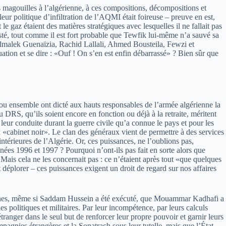
s magouilles à l’algérienne, à ces compositions, décompositions et
ur politique d’infiltration de l’AQMI était foireuse – preuve en est,
e gaz étaient des matières stratégiques avec lesquelles il ne fallait pas
té, tout comme il est fort probable que Tewfik lui-même n’a sauvé sa
bdelmalek Guenaïzia, Rachid Lallali, Ahmed Bousteila, Fewzi et
tuation et se dire : «Ouf ! On s’en est enfin débarrassé» ? Bien sûr que
ou ensemble ont dicté aux hauts responsables de l’armée algérienne la
u DRS, qu’ils soient encore en fonction ou déjà à la retraite, méritent
eur conduite durant la guerre civile qu’a connue le pays et pour les
ux «cabinet noir». Le clan des généraux vient de permettre à des services
ntérieures de l’Algérie. Or, ces puissances, ne l’oublions pas,
nées 1996 et 1997 ? Pourquoi n’ont-ils pas fait en sorte alors que
 Mais cela ne les concernait pas : ce n’étaient après tout «que quelques
t déplorer – ces puissances exigent un droit de regard sur nos affaires
e ruines, même si Saddam Hussein a été exécuté, que Mouammar Kadhafi a
s politiques et militaires. Par leur incompétence, par leurs calculs
ranger dans le seul but de renforcer leur propre pouvoir et garnir leurs
pagnies étrangères et la Sonatrach sous leur tutelle, mais que l’État