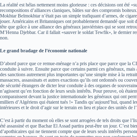
La réalité est hélas nettement moins glorieuse : ces décisions ont été «
recompositions d’alliances claniques, bâties sur des compromis boiteux.
Mokhtar Belmokhtar n’était pas un simple trafiquant d’armes, de cigarette
jouer. Américains et Britanniques ont probablement demandé que soit do
tête que grâce à une alliance des généraux janviéristes qui se sont retr
M’Henna Djebbar. Car il fallait «sauver le soldat Tewfik», le dernier rem
non.
Le grand bradage de l’économie nationale
D’abord parce que ce remue-ménage n’a pris place que parce que la CIA,
conduite à suivre. Ensuite parce que certains parmi ces généraux, mais aus
des sanctions autrement plus importantes qu’une simple mise à la retrai
massacres, assassinats et autres exactions qu’ils ont ordonnés ou couver
de sécurité étrangers de dicter leur conduite à des organes de souveraine
n’agissent qu’en fonction de leurs seuls intérêts. Pour preuve, où étai
comparaissent devant la justice internationale les généraux qui ont perm
milliers d’Algériens qui étaient tués !» Tandis qu’aujourd’hui, quand leu
intérieures et le droit d’agir sur le terrain en lieu et place des unités de 
C’est à partir du moment où elles se sont arrogées de tels droits que 
été assassiné et que Bachar El Assad partira peut-être un jour. C’est bie
d’apothicaires qui ne tiennent compte que de leurs seuls intérêts person
comptes en banque, ils sont en train de permettre que non seulement les 