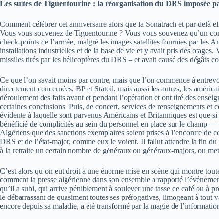
Les suites de Tiguentourine : la réorganisation du DRS imposée pa
Comment célébrer cet anniversaire alors que la Sonatrach et par-delà el
Vous vous souvenez de Tiguentourine ? Vous vous souvenez qu’un comm
check-points de l’armée, malgré les images satellites fournies par les 
installations industrielles et de la base de vie et y avait pris des otag
missiles tirés par les hélicoptères du DRS – et avait causé des dégâts c
Ce que l’on savait moins par contre, mais que l’on commence à entrevo
directement concernées, BP et Statoil, mais aussi les autres, les américa
déroulement des faits avant et pendant l’opération et ont tiré des ensei
certaines conclusions. Puis, de concert, services de renseignements et co
évidente à laquelle sont parvenus Américains et Britanniques est que si u
bénéficié de complicités au sein du personnel en place sur le champ — p
Algériens que des sanctions exemplaires soient prises à l’encontre de c
DRS et de l’état-major, comme eux le voient. Il fallut attendre la fin du
à la retraite un certain nombre de généraux ou généraux-majors, ou mett
C’est alors qu’on eut droit à une énorme mise en scène qui montre tout
comment la presse algérienne dans son ensemble a rapporté l’événement. 
qu’il a subi, qui arrive péniblement à soulever une tasse de café ou à 
le débarrassant de quasiment toutes ses prérogatives, limogeant à tout va
encore depuis sa maladie, a été transformé par la magie de l’informat