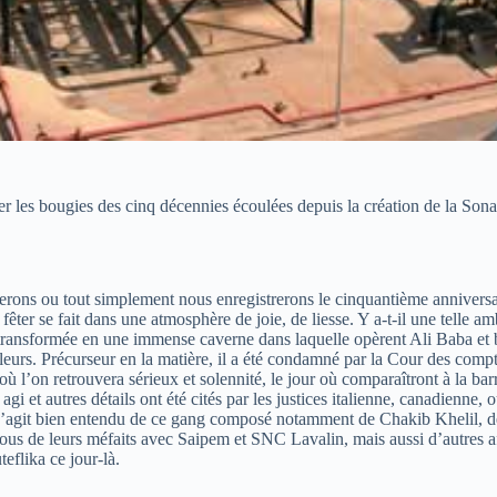
 les bougies des cinq décennies écoulées depuis la création de la Sona
erons ou tout simplement nous enregistrerons le cinquantième anniversai
fêter se fait dans une atmosphère de joie, de liesse. Y a-t-il une tell
 transformée en une immense caverne dans laquelle opèrent Ali Baba et 
illeurs. Précurseur en la matière, il a été condamné par la Cour des com
où l’on retrouvera sérieux et solennité, le jour où comparaîtront à la ba
agi et autres détails ont été cités par les justices italienne, canadienne
l s’agit bien entendu de ce gang composé notamment de Chakib Khelil, d
ssous de leurs méfaits avec Saipem et SNC Lavalin, mais aussi d’autres
eflika ce jour-là.