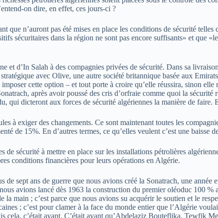
entend-on dire, en effet, ces jours-ci ?
ant que n’auront pas été mises en place les conditions de sécurité telles 
sitifs sécuritaires dans la région ne sont pas encore suffisants» et que
ine et d’In Salah à des compagnies privées de sécurité. Dans sa livraiso
t stratégique avec Olive, une autre société britannique basée aux Emirat
à imposer cette option – et tout porte à croire qu’elle réussira, sinon ell
onatrach, après avoir poussé des cris d’orfraie comme quoi la sécurité re
ndu, qui dicteront aux forces de sécurité algériennes la manière de faire.
 seules à exiger des changements. Ce sont maintenant toutes les compagnie
gmenté de 15%. En d’autres termes, ce qu’elles veulent c’est une baisse d
e sécurité à mettre en place sur les installations pétrolières algériennes,
res conditions financières pour leurs opérations en Algérie.
 de sept ans de guerre que nous avions créé la Sonatrach, une année et d
ue nous avions lancé dès 1963 la construction du premier oléoduc 100 % a
s de la main ; c’est parce que nous avions su acquérir le soutien et le r
ricaines ; c’est pour clamer à la face du monde entier que l’Algérie vo
Mais cela, c’était avant. C’était avant qu’Abdelaziz Bouteflika, Tewfik