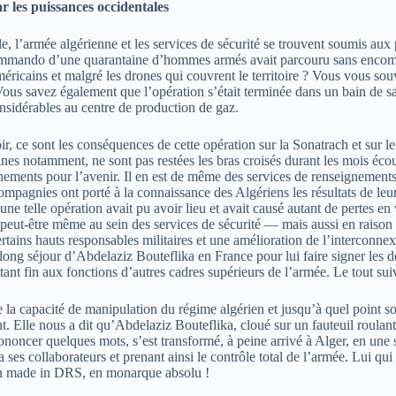
r les puissances occidentales
le, l’armée algérienne et les services de sécurité se trouvent soumis au
ando d’une quarantaine d’hommes armés avait parcouru sans encombre p
Américains et malgré les drones qui couvrent le territoire ? Vous vous 
es. Vous savez également que l’opération s’était terminée dans un bain de 
onsidérables au centre de production de gaz.
ir, ce sont les conséquences de cette opération sur la Sonatrach et su
ines notamment, ne sont pas restées les bras croisés durant les mois écou
gnements pour l’avenir. Il en est de même des services de renseignements 
mpagnies ont porté à la connaissance des Algériens les résultats de leurs
ne telle opération avait pu avoir lieu et avait causé autant de pertes en 
eut-être même au sein des services de sécurité — mais aussi en raison de
ertains hauts responsables militaires et une amélioration de l’intercon
 long séjour d’Abdelaziz Bouteflika en France pour lui faire signer les dé
ant fin aux fonctions d’autres cadres supérieurs de l’armée. Le tout sui
e la capacité de manipulation du régime algérien et jusqu’à quel point
Elle nous a dit qu’Abdelaziz Bouteflika, cloué sur un fauteuil roulant, 
prononcer quelques mots, s’est transformé, à peine arrivé à Alger, en un
 ses collaborateurs et prenant ainsi le contrôle total de l’armée. Lui qui
ion made in DRS, en monarque absolu !