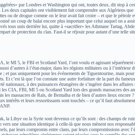
suggérées» par Londres et Washington qui ont, toutes deux, dit stop à ce
 Les deux capitales ont visiblement fait comprendre aux Algériens que le
s ou de drogue comme on le leur avait fait croire – et que le pétrole et l
nné un coup de balai encore plus important que celui auquel on a assis
ouvés tous unis derrière lui, quitte à «sacrifier» les Athmane Tartag, A
part de protection du clan. Faut-il se réjouir pour autant d’une telle si
 le MI 5, le FBI et Scotland Yard, l’ont voulu et agissant séparément 
si d’autres à l’état-major, dans les régions militaires ou à l’intérieur d
te ; et pas uniquement pour les événements de Tiguentourine, mais pour l
ts. Et c’est là que l’on constate une autre forfaiture de la part du fame
té nationaux, à des puissances étrangères de s’ingérer dans les affaires i
ent les CIA, FBI, MI 5 ou Scotland Yard lors des grands massacres des an
is les massacres de Raïs, de Bentalha et de bien d’autres lieux encore ?
rs intérêts et leurs ressortissants sont touchés – ce qu’il faut absolumen
l’ANP.
l’Irak, la Libye ou la Syrie sont devenus ce qu’ils sont : des champs d
n vers une situation identique à celle-là que nous mènent nos responsable
nels, par leurs compromis entre clans, par leurs compromissions avec l’ét
richesses pétrolières algériennes soient placées sous le contrôle des com