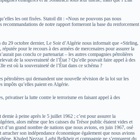
qu’elles les ont fixées. Statoil dit : «Nous ne pouvons pas nous
 «les recommandations de notre rapport formeront la base du renforcement
n du 29 octobre dernier, Le Soir d’Algérie nous informait que «Stirling,
s, réputée pour le recours à des armées de mercenaires pour assurer la
e n’aurait pas conclu ce partenariat – les autres compagnies pétrolières
levait de la souveraineté de l’État ? Qu’elle pouvait faire appel à des
 Elle est où la souveraineté de l’État dans ce schéma ?
s pétrolières qui demandent une nouvelle révision de la loi sur les
es impôts qu’elles paient en Algérie.
 privatiser la lutte contre le terrorisme en faisant appel à des
emie à peine après le 5 juillet 1962 ; c’est pour assurer la
lgérien, alors même que les caisses du Trésor public étaient vides et
espect d’un grand nombre de nations que nous avions, en juin 1967, osé
ulait arracher son indépendance économique également que nous avions
 Mediène, Khaled Nezzar, Larbi Belkheir et compagnie ne s’emparent du