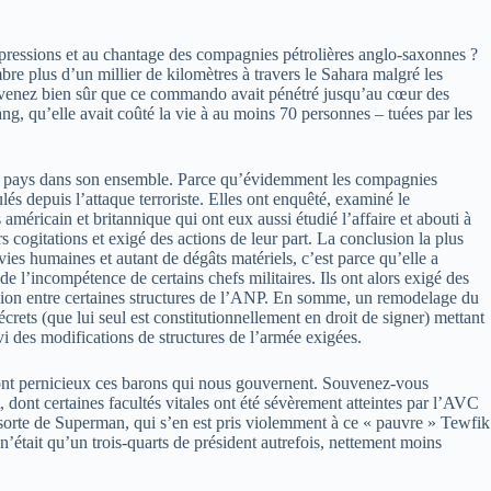
x pressions et au chantage des compagnies pétrolières anglo-saxonnes ?
lus d’un millier de kilomètres à travers le Sahara malgré les
souvenez bien sûr que ce commando avait pénétré jusqu’au cœur des
sang, qu’elle avait coûté la vie à au moins 70 personnes – tuées par les
r le pays dans son ensemble. Parce qu’évidemment les compagnies
lés depuis l’attaque terroriste. Elles ont enquêté, examiné le
américain et britannique qui ont eux aussi étudié l’affaire et abouti à
 cogitations et exigé des actions de leur part. La conclusion la plus
vies humaines et autant de dégâts matériels, c’est parce qu’elle a
 l’incompétence de certains chefs militaires. Ils ont alors exigé des
nexion entre certaines structures de l’ANP. En somme, un remodelage du
crets (que lui seul est constitutionnellement en droit de signer) mettant
vi des modifications de structures de l’armée exigées.
 sont pernicieux ces barons qui nous gouvernent. Souvenez-vous
dont certaines facultés vitales ont été sévèrement atteintes par l’AVC
e sorte de Superman, qui s’en est pris violemment à ce « pauvre » Tewfik
 n’était qu’un trois-quarts de président autrefois, nettement moins