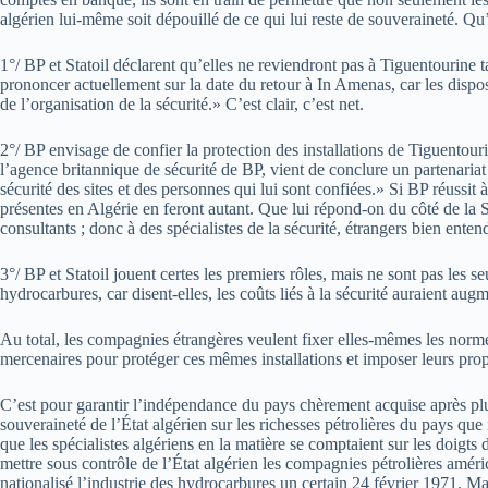
algérien lui-même soit dépouillé de ce qui lui reste de souveraineté. Qu’
1°/ BP et Statoil déclarent qu’elles ne reviendront pas à Tiguentourine t
prononcer actuellement sur la date du retour à In Amenas, car les dispo
de l’organisation de la sécurité.» C’est clair, c’est net.
2°/ BP envisage de confier la protection des installations de Tiguentour
l’agence britannique de sécurité de BP, vient de conclure un partenaria
sécurité des sites et des personnes qui lui sont confiées.» Si BP réussit 
présentes en Algérie en feront autant. Que lui répond-on du côté de la S
consultants ; donc à des spécialistes de la sécurité, étrangers bien ente
3°/ BP et Statoil jouent certes les premiers rôles, mais ne sont pas les
hydrocarbures, car disent-elles, les coûts liés à la sécurité auraient au
Au total, les compagnies étrangères veulent fixer elles-mêmes les normes d
mercenaires pour protéger ces mêmes installations et imposer leurs prop
C’est pour garantir l’indépendance du pays chèrement acquise après plus
souveraineté de l’État algérien sur les richesses pétrolières du pays q
que les spécialistes algériens en la matière se comptaient sur les doigt
mettre sous contrôle de l’État algérien les compagnies pétrolières amé
nationalisé l’industrie des hydrocarbures un certain 24 février 1971. 