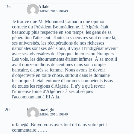
Atala Atlale
22 DÉCEMBRE 2013/18H49
Je trouve que M. Mohamed Lamari a une opinion
correcte du Président Boumèdienne. L'Algérie était
beaucoup plus respectée en son temps, les gens de sa
génération l'attestent. Toutes ses oeuvres sont encore là,
ses universités, les récupérations de nos richesses
nationales sont ses décisions, il voyait l'indigénat revenir
avec ses adversaires de l'époque, internes ou étrangers.
Les vols, les détournements étaient infimes. À sa mort il
avait douze millions de centimes dans son compte
bancaire, d'après sa femme. Nous avons le devoir
d'objectivité en toute chose, surtout dans le domaine
historique. Il était entouré d'hommes compétents issus
de toutes les régions d'Algérie. Il n'y a qu'à revoir
l'immense foule d'Algériens à ses obsèques
l'accompagnant à El Alia.
juba tamazight
22 DÉCEMBRE 2013/19H49
urfane@: Bravo vous avez tout dit dans votre petit
commentaire…….