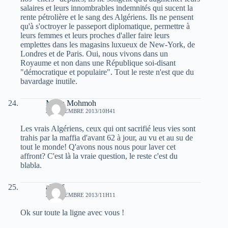
salaires et leurs innombrables indemnités qui sucent la
rente pétrolière et le sang des Algériens. Ils ne pensent
qu'à s'octroyer le passeport diplomatique, permettre à
leurs femmes et leurs proches d'aller faire leurs
emplettes dans les magasins luxueux de New-York, de
Londres et de Paris. Oui, nous vivons dans un
Royaume et non dans une République soi-disant
"démocratique et populaire". Tout le reste n'est que du
bavardage inutile.
Moha Mohmoh
23 DÉCEMBRE 2013/10H41
Les vrais Algériens, ceux qui ont sacrifié leus vies sont
trahis par la maffia d'avant 62 à jour, au vu et au su de
tout le monde! Q'avons nous nous pour laver cet
affront? C'est là la vraie question, le reste c'est du
blabla.
algerf
23 DÉCEMBRE 2013/11H11
Ok sur toute la ligne avec vous !