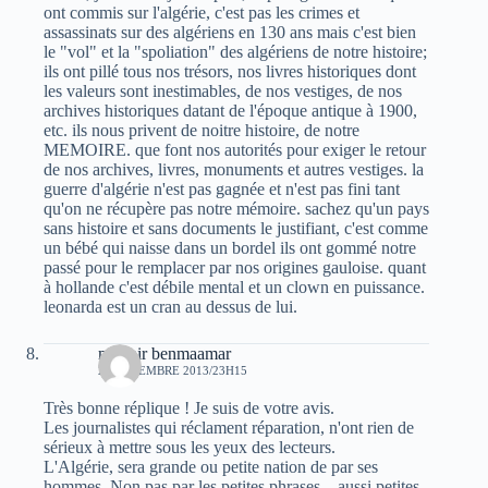
ont commis sur l'algérie, c'est pas les crimes et
assassinats sur des algériens en 130 ans mais c'est bien
le "vol" et la "spoliation" des algériens de notre histoire;
ils ont pillé tous nos trésors, nos livres historiques dont
les valeurs sont inestimables, de nos vestiges, de nos
archives historiques datant de l'époque antique à 1900,
etc. ils nous privent de noitre histoire, de notre
MEMOIRE. que font nos autorités pour exiger le retour
de nos archives, livres, monuments et autres vestiges. la
guerre d'algérie n'est pas gagnée et n'est pas fini tant
qu'on ne récupère pas notre mémoire. sachez qu'un pays
sans histoire et sans documents le justifiant, c'est comme
un bébé qui naisse dans un bordel ils ont gommé notre
passé pour le remplacer par nos origines gauloise. quant
à hollande c'est débile mental et un clown en puissance.
leonarda est un cran au dessus de lui.
mounir benmaamar
21 DÉCEMBRE 2013/23H15
Très bonne réplique ! Je suis de votre avis.
Les journalistes qui réclament réparation, n'ont rien de
sérieux à mettre sous les yeux des lecteurs.
L'Algérie, sera grande ou petite nation de par ses
hommes. Non pas par les petites phrases…aussi petites