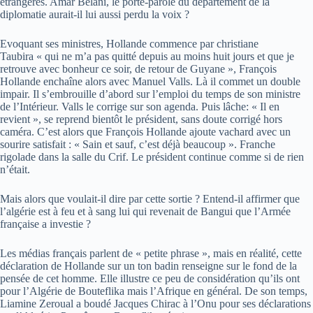
étrangères. Amar Belani, le porte-parole du département de la
diplomatie aurait-il lui aussi perdu la voix ?
Evoquant ses ministres, Hollande commence par christiane
Taubira « qui ne m’a pas quitté depuis au moins huit jours et que je
retrouve avec bonheur ce soir, de retour de Guyane », François
Hollande enchaîne alors avec Manuel Valls. Là il commet un double
impair. Il s’embrouille d’abord sur l’emploi du temps de son ministre
de l’Intérieur. Valls le corrige sur son agenda. Puis lâche: « Il en
revient », se reprend bientôt le président, sans doute corrigé hors
caméra. C’est alors que François Hollande ajoute vachard avec un
sourire satisfait : « Sain et sauf, c’est déjà beaucoup ». Franche
rigolade dans la salle du Crif. Le président continue comme si de rien
n’était.
Mais alors que voulait-il dire par cette sortie ? Entend-il affirmer que
l’algérie est à feu et à sang lui qui revenait de Bangui que l’Armée
française a investie ?
Les médias français parlent de « petite phrase », mais en réalité, cette
déclaration de Hollande sur un ton badin renseigne sur le fond de la
pensée de cet homme. Elle illustre ce peu de considération qu’ils ont
pour l’Algérie de Bouteflika mais l’Afrique en général. De son temps,
Liamine Zeroual a boudé Jacques Chirac à l’Onu pour ses déclarations