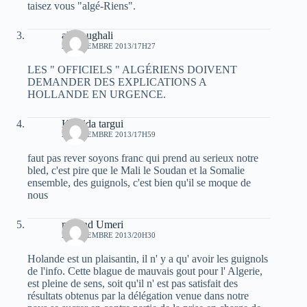
taisez vous "algé-Riens".
ali Foughali
21 DÉCEMBRE 2013/17H27
LES " OFFICIELS " ALGÉRIENS DOIVENT
DEMANDER DES EXPLICATIONS A
HOLLANDE EN URGENCE.
Khalida targui
21 DÉCEMBRE 2013/17H59
faut pas rever soyons franc qui prend au serieux notre
bled, c'est pire que le Mali le Soudan et la Somalie
ensemble, des guignols, c'est bien qu'il se moque de
nous
m'hend Umeri
21 DÉCEMBRE 2013/20H30
Holande est un plaisantin, il n' y a qu' avoir les guignols
de l'info. Cette blague de mauvais gout pour l' Algerie,
est pleine de sens, soit qu'il n' est pas satisfait des
résultats obtenus par la délégation venue dans notre