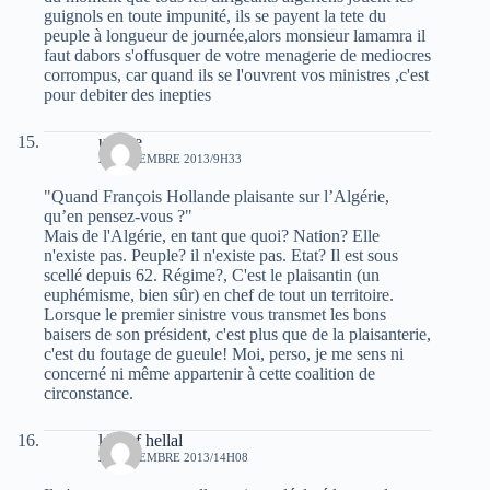
guignols en toute impunité, ils se payent la tete du
peuple à longueur de journée,alors monsieur lamamra il
faut dabors s'offusquer de votre menagerie de mediocres
corrompus, car quand ils se l'ouvrent vos ministres ,c'est
pour debiter des inepties
urfane
22 DÉCEMBRE 2013/9H33
"Quand François Hollande plaisante sur l’Algérie,
qu’en pensez-vous ?"
Mais de l'Algérie, en tant que quoi? Nation? Elle
n'existe pas. Peuple? il n'existe pas. Etat? Il est sous
scellé depuis 62. Régime?, C'est le plaisantin (un
euphémisme, bien sûr) en chef de tout un territoire.
Lorsque le premier sinistre vous transmet les bons
baisers de son président, c'est plus que de la plaisanterie,
c'est du foutage de gueule! Moi, perso, je me sens ni
concerné ni même appartenir à cette coalition de
circonstance.
khelaf hellal
22 DÉCEMBRE 2013/14H08