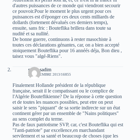
d'autres puissances de ce monde qui viendront secourir
ce pouvoir.Pour le moment le plus urgent pour ces
puissances est d'éponger ces deux cents milliards de
dollards (fortement dévalués ces derniers temps),
ensuite, sans fric : Bouteflika brillera dans toute sa
nudité et sa nullité.
De bonne guerre, continuons à rester masochiste à
toutes ces déclarations génantes, car, on a bien accepté
stoiquement Bouteflika pour 16 annéés déja, Bon dieu ,
taisez vous "algé-Riens".
sarah sadim
21 DÉCEMBRE 2013/16H55
Finalement Hollande président de la république
française, serait il le compatissant ou le complice de
l'Algérie Bouteflikienne? De la réponse à cette question
et de toutes les nuances possibles, peut etre on peut
saisir le sens "piquant" de sa sortie indirecte sur un état
continent gérer par un ensemble de "Nains politiques"
au sens complet du terme.
Pas de faux patriotisme SVP, car, c'est Bouteflika qui est
"l'anti-patriote" par excellence,en marchandant
servilement et sa santé et beaucoup de choses (que les