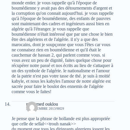
monde entier. je vous rappelle qu'à l'époque de
boumédienne y avait pas des détournements d'argent et
la corruption qu'on connait aujourd'hui. je vous rappelle
qu'à l'époque de boumédienne, des enfants de pauvres
sont maintenant des cadres et ingénieurs aussi bien en
algérie qu'à l'étranger. je vous rappelle que
boumédienne n'était intéressé que par une chose le bien
être des algériens et de l'algérie. il n'y a que des
marocains, dont je soupçonne que vous l'êtes car vous
ne connaisez rien en boumédienne et qu'il était le
cauchemar de hassan 2, qui parlent comme vous. si
vous avez un peu de dignité, faites quelque chose pour
récupérer notre passé et nos écrits au lieu de s'attaquer à
un des symbole de l'algérie. le nationalisme et l'amour
de la patrie n'est pas votre tasse de thé. je suis à moitié
kabyle, et nous les kabyles l'amour de notre algérie est
sacrée pour faire le boulot des ennemis de l'algérie
comme vous le faites!
mohamed ouklou
22 DÉCEMBRE 2013/9H29
Je pense que la phrase de hollande est plus appropriée
que celle de sellal<<trouh nanak>>
du moment que tous les dirigeants algeriens jouent les