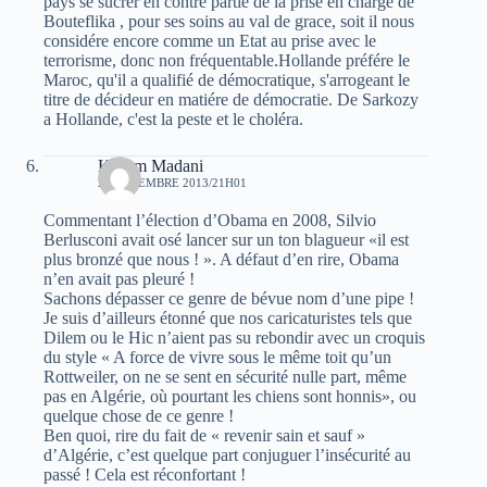
pays se sucrer en contre partie de la prise en charge de
Bouteflika , pour ses soins au val de grace, soit il nous
considére encore comme un Etat au prise avec le
terrorisme, donc non fréquentable.Hollande préfére le
Maroc, qu'il a qualifié de démocratique, s'arrogeant le
titre de décideur en matiére de démocratie. De Sarkozy
a Hollande, c'est la peste et le choléra.
Kacem Madani
21 DÉCEMBRE 2013/21H01
Commentant l’élection d’Obama en 2008, Silvio
Berlusconi avait osé lancer sur un ton blagueur «il est
plus bronzé que nous ! ». A défaut d’en rire, Obama
n’en avait pas pleuré !
Sachons dépasser ce genre de bévue nom d’une pipe !
Je suis d’ailleurs étonné que nos caricaturistes tels que
Dilem ou le Hic n’aient pas su rebondir avec un croquis
du style « A force de vivre sous le même toit qu’un
Rottweiler, on ne se sent en sécurité nulle part, même
pas en Algérie, où pourtant les chiens sont honnis», ou
quelque chose de ce genre !
Ben quoi, rire du fait de « revenir sain et sauf »
d’Algérie, c’est quelque part conjuguer l’insécurité au
passé ! Cela est réconfortant !