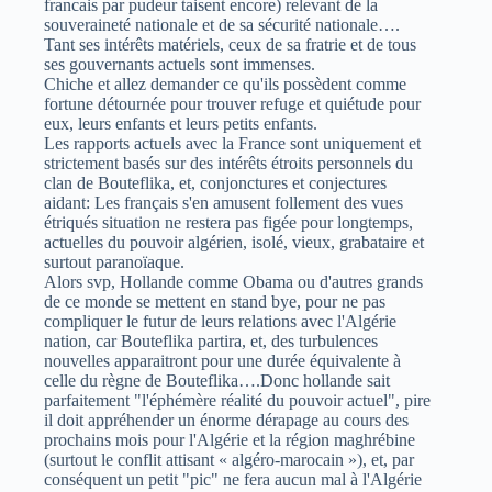
francais par pudeur taisent encore) relevant de la
souveraineté nationale et de sa sécurité nationale….
Tant ses intérêts matériels, ceux de sa fratrie et de tous
ses gouvernants actuels sont immenses.
Chiche et allez demander ce qu'ils possèdent comme
fortune détournée pour trouver refuge et quiétude pour
eux, leurs enfants et leurs petits enfants.
Les rapports actuels avec la France sont uniquement et
strictement basés sur des intérêts étroits personnels du
clan de Bouteflika, et, conjonctures et conjectures
aidant: Les français s'en amusent follement des vues
étriqués situation ne restera pas figée pour longtemps,
actuelles du pouvoir algérien, isolé, vieux, grabataire et
surtout paranoïaque.
Alors svp, Hollande comme Obama ou d'autres grands
de ce monde se mettent en stand bye, pour ne pas
compliquer le futur de leurs relations avec l'Algérie
nation, car Bouteflika partira, et, des turbulences
nouvelles apparaitront pour une durée équivalente à
celle du règne de Bouteflika….Donc hollande sait
parfaitement "l'éphémère réalité du pouvoir actuel", pire
il doit appréhender un énorme dérapage au cours des
prochains mois pour l'Algérie et la région maghrébine
(surtout le conflit attisant « algéro-marocain »), et, par
conséquent un petit "pic" ne fera aucun mal à l'Algérie