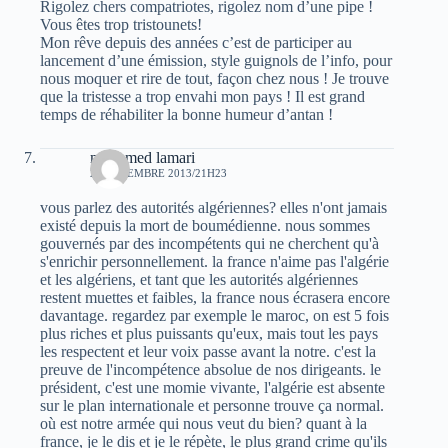
Rigolez chers compatriotes, rigolez nom d’une pipe !
Vous êtes trop tristounets!
Mon rêve depuis des années c’est de participer au
lancement d’une émission, style guignols de l’info, pour
nous moquer et rire de tout, façon chez nous ! Je trouve
que la tristesse a trop envahi mon pays ! Il est grand
temps de réhabiliter la bonne humeur d’antan !
mohamed lamari
21 DÉCEMBRE 2013/21H23
vous parlez des autorités algériennes? elles n'ont jamais
existé depuis la mort de boumédienne. nous sommes
gouvernés par des incompétents qui ne cherchent qu'à
s'enrichir personnellement. la france n'aime pas l'algérie
et les algériens, et tant que les autorités algériennes
restent muettes et faibles, la france nous écrasera encore
davantage. regardez par exemple le maroc, on est 5 fois
plus riches et plus puissants qu'eux, mais tout les pays
les respectent et leur voix passe avant la notre. c'est la
preuve de l'incompétence absolue de nos dirigeants. le
président, c'est une momie vivante, l'algérie est absente
sur le plan internationale et personne trouve ça normal.
où est notre armée qui nous veut du bien? quant à la
france, je le dis et je le répète, le plus grand crime qu'ils