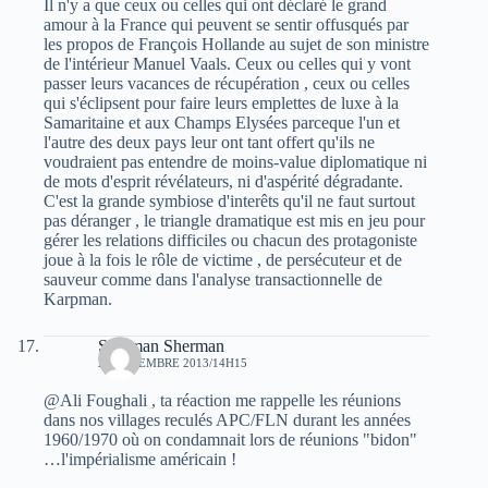
Il n'y a que ceux ou celles qui ont déclaré le grand
amour à la France qui peuvent se sentir offusqués par
les propos de François Hollande au sujet de son ministre
de l'intérieur Manuel Vaals. Ceux ou celles qui y vont
passer leurs vacances de récupération , ceux ou celles
qui s'éclipsent pour faire leurs emplettes de luxe à la
Samaritaine et aux Champs Elysées parceque l'un et
l'autre des deux pays leur ont tant offert qu'ils ne
voudraient pas entendre de moins-value diplomatique ni
de mots d'esprit révélateurs, ni d'aspérité dégradante.
C'est la grande symbiose d'interêts qu'il ne faut surtout
pas déranger , le triangle dramatique est mis en jeu pour
gérer les relations difficiles ou chacun des protagoniste
joue à la fois le rôle de victime , de persécuteur et de
sauveur comme dans l'analyse transactionnelle de
Karpman.
Sherman Sherman
22 DÉCEMBRE 2013/14H15
@Ali Foughali , ta réaction me rappelle les réunions
dans nos villages reculés APC/FLN durant les années
1960/1970 où on condamnait lors de réunions "bidon"
…l'impérialisme américain !