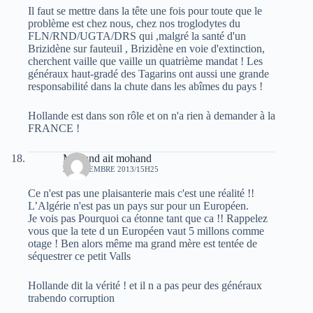
Il faut se mettre dans la tête une fois pour toute que le
problème est chez nous, chez nos troglodytes du
FLN/RND/UGTA/DRS qui ,malgré la santé d'un
Brizidène sur fauteuil , Brizidène en voie d'extinction,
cherchent vaille que vaille un quatrième mandat ! Les
généraux haut-gradé des Tagarins ont aussi une grande
responsabilité dans la chute dans les abîmes du pays !
Hollande est dans son rôle et on n'a rien à demander à la
FRANCE !
Mohand ait mohand
22 DÉCEMBRE 2013/15H25
Ce n'est pas une plaisanterie mais c'est une réalité !!
L’Algérie n'est pas un pays sur pour un Européen.
Je vois pas Pourquoi ca étonne tant que ca !! Rappelez
vous que la tete d un Européen vaut 5 millons comme
otage ! Ben alors même ma grand mère est tentée de
séquestrer ce petit Valls
Hollande dit la vérité ! et il n a pas peur des généraux
trabendo corruption