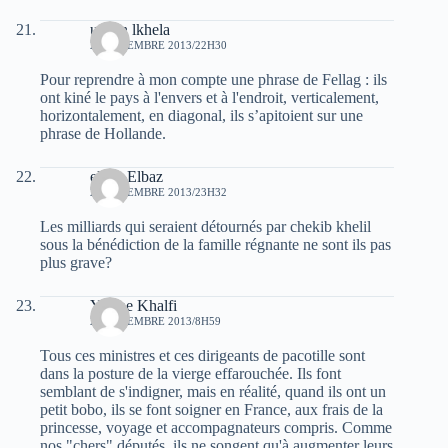
uchen lkhela
22 DÉCEMBRE 2013/22H30
Pour reprendre à mon compte une phrase de Fellag : ils
ont kiné le pays à l'envers et à l'endroit, verticalement,
horizontalement, en diagonal, ils s’apitoient sur une
phrase de Hollande.
elvez Elbaz
22 DÉCEMBRE 2013/23H32
Les milliards qui seraient détournés par chekib khelil
sous la bénédiction de la famille régnante ne sont ils pas
plus grave?
Yacine Khalfi
23 DÉCEMBRE 2013/8H59
Tous ces ministres et ces dirigeants de pacotille sont
dans la posture de la vierge effarouchée. Ils font
semblant de s'indigner, mais en réalité, quand ils ont un
petit bobo, ils se font soigner en France, aux frais de la
princesse, voyage et accompagnateurs compris. Comme
nos "chers" députés, ils ne songent qu'à augmenter leurs