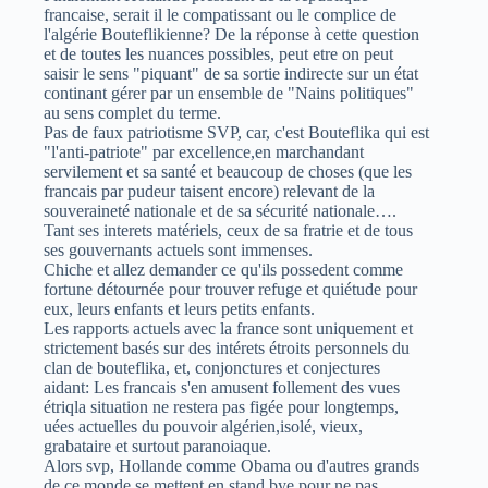
francaise, serait il le compatissant ou le complice de
l'algérie Bouteflikienne? De la réponse à cette question
et de toutes les nuances possibles, peut etre on peut
saisir le sens "piquant" de sa sortie indirecte sur un état
continant gérer par un ensemble de "Nains politiques"
au sens complet du terme.
Pas de faux patriotisme SVP, car, c'est Bouteflika qui est
"l'anti-patriote" par excellence,en marchandant
servilement et sa santé et beaucoup de choses (que les
francais par pudeur taisent encore) relevant de la
souveraineté nationale et de sa sécurité nationale….
Tant ses interets matériels, ceux de sa fratrie et de tous
ses gouvernants actuels sont immenses.
Chiche et allez demander ce qu'ils possedent comme
fortune détournée pour trouver refuge et quiétude pour
eux, leurs enfants et leurs petits enfants.
Les rapports actuels avec la france sont uniquement et
strictement basés sur des intérets étroits personnels du
clan de bouteflika, et, conjonctures et conjectures
aidant: Les francais s'en amusent follement des vues
étriqla situation ne restera pas figée pour longtemps,
uées actuelles du pouvoir algérien,isolé, vieux,
grabataire et surtout paranoiaque.
Alors svp, Hollande comme Obama ou d'autres grands
de ce monde se mettent en stand bye,pour ne pas