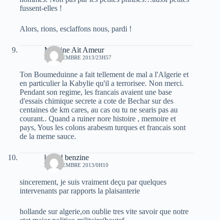
fussent-elles !
Alors, rions, esclaffons nous, pardi !
Massine Ait Ameur
21 DÉCEMBRE 2013/23H57
Ton Boumeduinne a fait tellement de mal a l'Algerie et
en particulier la Kabylie qu'il a terrorisee. Non merci.
Pendant son regime, les francais avaient une base
d'essais chimique secrete a cote de Bechar sur des
centaines de km cares, au cas ou tu ne searis pas au
courant.. Quand a ruiner nore histoire , memoire et
pays, Yous les colons arabesm turques et francais sont
de la meme sauce.
kamel benzine
22 DÉCEMBRE 2013/0H10
sincerement, je suis vraiment deçu par quelques
intervenants par rapports la plaisanterie
hollande sur algerie,on oublie tres vite savoir que notre