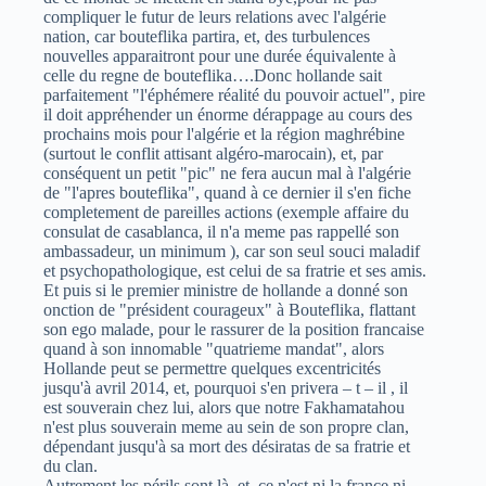
compliquer le futur de leurs relations avec l'algérie
nation, car bouteflika partira, et, des turbulences
nouvelles apparaitront pour une durée équivalente à
celle du regne de bouteflika….Donc hollande sait
parfaitement "l'éphémere réalité du pouvoir actuel", pire
il doit appréhender un énorme dérappage au cours des
prochains mois pour l'algérie et la région maghrébine
(surtout le conflit attisant algéro-marocain), et, par
conséquent un petit "pic" ne fera aucun mal à l'algérie
de "l'apres bouteflika", quand à ce dernier il s'en fiche
completement de pareilles actions (exemple affaire du
consulat de casablanca, il n'a meme pas rappellé son
ambassadeur, un minimum ), car son seul souci maladif
et psychopathologique, est celui de sa fratrie et ses amis.
Et puis si le premier ministre de hollande a donné son
onction de "président courageux" à Bouteflika, flattant
son ego malade, pour le rassurer de la position francaise
quand à son innomable "quatrieme mandat", alors
Hollande peut se permettre quelques excentricités
jusqu'à avril 2014, et, pourquoi s'en privera – t – il , il
est souverain chez lui, alors que notre Fakhamatahou
n'est plus souverain meme au sein de son propre clan,
dépendant jusqu'à sa mort des désiratas de sa fratrie et
du clan.
Autrement les périls sont là, et, ce n'est ni la france ni