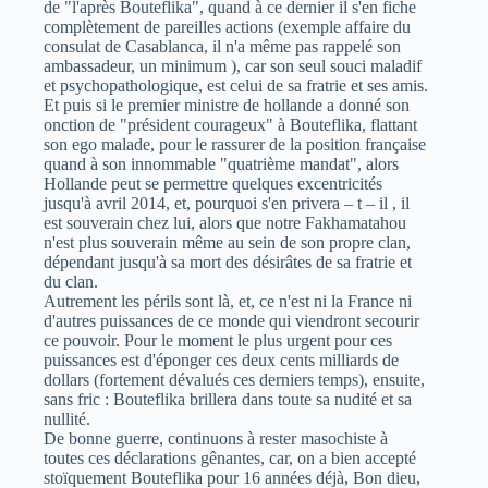
de "l'après Bouteflika", quand à ce dernier il s'en fiche
complètement de pareilles actions (exemple affaire du
consulat de Casablanca, il n'a même pas rappelé son
ambassadeur, un minimum ), car son seul souci maladif
et psychopathologique, est celui de sa fratrie et ses amis.
Et puis si le premier ministre de hollande a donné son
onction de "président courageux" à Bouteflika, flattant
son ego malade, pour le rassurer de la position française
quand à son innommable "quatrième mandat", alors
Hollande peut se permettre quelques excentricités
jusqu'à avril 2014, et, pourquoi s'en privera – t – il , il
est souverain chez lui, alors que notre Fakhamatahou
n'est plus souverain même au sein de son propre clan,
dépendant jusqu'à sa mort des désirâtes de sa fratrie et
du clan.
Autrement les périls sont là, et, ce n'est ni la France ni
d'autres puissances de ce monde qui viendront secourir
ce pouvoir. Pour le moment le plus urgent pour ces
puissances est d'éponger ces deux cents milliards de
dollars (fortement dévalués ces derniers temps), ensuite,
sans fric : Bouteflika brillera dans toute sa nudité et sa
nullité.
De bonne guerre, continuons à rester masochiste à
toutes ces déclarations gênantes, car, on a bien accepté
stoïquement Bouteflika pour 16 années déjà, Bon dieu,