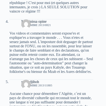
république ! C'est pour moi (et quelques autres
internautes, je crois ) LA SEULE SOLUTION pour
vaincre ce régime !!!
Massinissa opine
5 DÉCEMBRE 2013/0H21
Vos videos et commentaires seront expose'es et
explique'es a travager le monde . . . Vous n'etes et
seraez jamais seul. L'imposture doit deguager de partout
surtout de l'ONU, ou on les rassemble, pour leur laisser
le champs de faire semblant et des declarations, qu'on
puisse enfin retenir contre eux. En attendant, ca
n'arrange pas les choses de ceux qui les subissent – Seul
l'autonomie ou "auto-determination" peut changer la
situation, que ce soit au pays Kabyle, des Touaregs
folklorise's ou biensur du Mzab et les Aures debilise'es.
safro djihoh
6 DÉCEMBRE 2013/11H05
Aucune chance pour démembrer l´Algérie, c´est un
pays de diversité culturelle qui reconnait tout le monde,
une langue n´est pas suffisante pour demander l