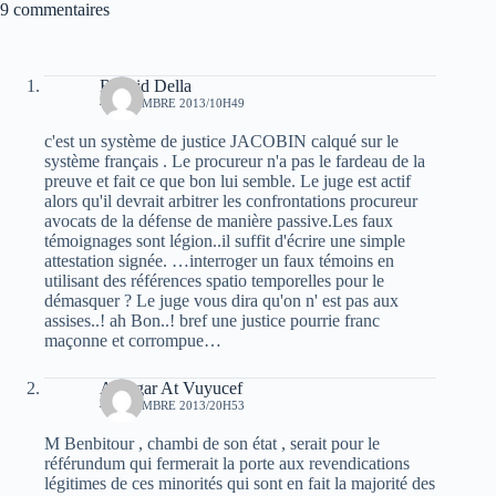
9 commentaires
Rachid Della
4 DÉCEMBRE 2013/10H49
c'est un système de justice JACOBIN calqué sur le
système français . Le procureur n'a pas le fardeau de la
preuve et fait ce que bon lui semble. Le juge est actif
alors qu'il devrait arbitrer les confrontations procureur
avocats de la défense de manière passive.Les faux
témoignages sont légion..il suffit d'écrire une simple
attestation signée. …interroger un faux témoins en
utilisant des références spatio temporelles pour le
démasquer ? Le juge vous dira qu'on n' est pas aux
assises..! ah Bon..! bref une justice pourrie franc
maçonne et corrompue…
At Qgar At Vuyucef
4 DÉCEMBRE 2013/20H53
M Benbitour , chambi de son état , serait pour le
référundum qui fermerait la porte aux revendications
légitimes de ces minorités qui sont en fait la majorité des