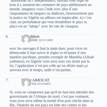
´autonomie ou l´indépendance, suivant cette règle de
trois il y auraient des centaines de pays additionnels au
monde, imaginez vous l´inde avec plus d´une
cinquantaine de langues ou dialèctes, heureusement que
la justice en Algérie ou ailleurs est implacable, ici c´est
clair, un perturbateur qui veut destabiliser le pays sa
place est au "talego" avec les rats de cloaques.
safro djihoh
6 DÉCEMBRE 2013/11H09
avec les sauvages il faut la main dure, pour vivre en
démocratie il faut suivre le règles et réclamer d´une
manière pacifique, prendre exemple de Mandela (Allsah
yarhmou), en Algérie vous avez tous vos droits par la
loi, l´application n´est pas celle qu´on désire mais ça
arrivera avec le temps, nulle n´est parfait..
Bachir ARIOUAT
11 JANVIER 2014/20H55
Si, vous ne comprenez pas qu'il ne faut rien attendre des
gouvernants de l'Afrique du nord, c'est que vraiment,
vous avez avez même la moitié d'un pois chiche dans la
tête, l'histoire de nos pays est faite des crimes et des