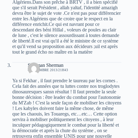
Algériens.Dans son prêche à BRTV , il a bien spécifié
que s'il serait Président , allah yaltaf, l'identité amazigh
devra être le sujet de vote .Ce n'est pas pour différencier
entre les Algériens que de croire que le respect en la
différence enrichit.Ce qui est navrant pour ce
descendant des béni Hillal , voleurs de poules au clair
de lune , c'est le silence assourdissant à toutes demande
de liberté.Il est vrai qu'il a été le ministre de ce système
et qu'il vend sa proposition aux décideurs ;uil est après
tout le grand écho no maître en la matière
Sherman Sherman
4 DÉCEMBRE 2013/21H43
Ya si Fekhar , il faut prendre le taureau par les cornes .
Cela fait des années que tu luttes contre nos troglodytes
dinosauresques sansn résultat ! Il faut prendre la seule
bonne décision : être leader du combat pour l'autonomie
du M'Zab ! C'est la seule façon de mobiliser les citoyens
! Les kabyles doivent faire la même chose, de même
que les chaouis, les Touaregs, etc…etc… Cette option
servira à mobiliser politiquement les citoyens , à leur
inculquer pédagogiquement le combat pour la liberté et
la démocratie et après la chute du système , on se
retrouvera enfin ensemble UNIS pour une nouvelle