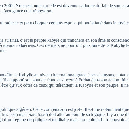
n 2001. Nous estimons qu’elle est devenue caduque du fait de son caractè
, l’arrogance et la répression.
 radicale et peut choquer certains esprits qui ont baigné dans le mythe de
 au final, c’est le peuple kabyle qui tranchera en son âme et conscienc
ideurs » algériens. Ces derniers ne pourront plus faire de la Kabylie leu
time.
 connaître la Kabylie au niveau international grâce à ses chansons, notam
l a apporté son soutien franc et sincère à Ferhat dans son action. Idir e
ut être qu’aux côtés de ceux qui défendent la Kabylie et son peuple. Il n
e politique algérien. Cette comparaison est juste. Il estime notamment qu
rès beau mais Said Saadi doit aller au bout de sa logique. Il y a une diff
agit d’un régime despotique et totalitaire mais non colonial. Le pouvoir a