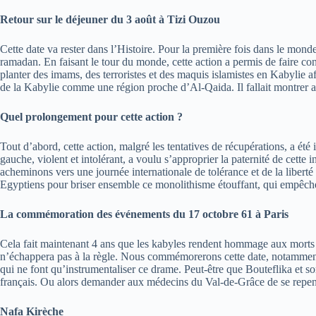
Retour sur le déjeuner du 3 août à Tizi Ouzou
Cette date va rester dans l’Histoire. Pour la première fois dans le mon
ramadan. En faisant le tour du monde, cette action a permis de faire con
planter des imams, des terroristes et des maquis islamistes en Kabyli
de la Kabylie comme une région proche d’Al-Qaida. Il fallait montrer au
Quel prolongement pour cette action ?
Tout d’abord, cette action, malgré les tentatives de récupérations, a é
gauche, violent et intolérant, a voulu s’approprier la paternité de cett
acheminons vers une journée internationale de tolérance et de la liber
Egyptiens pour briser ensemble ce monolithisme étouffant, qui empêche l
La commémoration des événements du 17 octobre 61 à Paris
Cela fait maintenant 4 ans que les kabyles rendent hommage aux morts ka
n’échappera pas à la règle. Nous commémorerons cette date, notamment p
qui ne font qu’instrumentaliser ce drame. Peut-être que Bouteflika et 
français. Ou alors demander aux médecins du Val-de-Grâce de se repenti
Nafa Kirèche