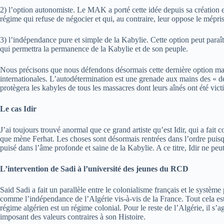
2) l’option autonomiste. Le MAK a porté cette idée depuis sa création e
régime qui refuse de négocier et qui, au contraire, leur oppose le mépris
3) l’indépendance pure et simple de la Kabylie. Cette option peut paraître
qui permettra la permanence de la Kabylie et de son peuple.
Nous précisons que nous défendons désormais cette dernière option mais
internationales. L’autodétermination est une grenade aux mains des « déc
protègera les kabyles de tous les massacres dont leurs aînés ont été vic
Le cas Idir
J’ai toujours trouvé anormal que ce grand artiste qu’est Idir, qui a fait
que mène Ferhat. Les choses sont désormais rentrées dans l’ordre puisqu’i
puisé dans l’âme profonde et saine de la Kabylie. A ce titre, Idir ne pe
L’intervention de Sadi à l’université des jeunes du RCD
Said Sadi a fait un parallèle entre le colonialisme français et le systèm
comme l’indépendance de l’Algérie vis-à-vis de la France. Tout cela est t
régime algérien est un régime colonial. Pour le reste de l’Algérie, il s’
imposant des valeurs contraires à son Histoire.