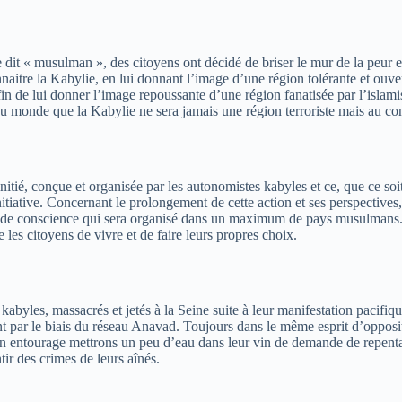
de dit « musulman », des citoyens ont décidé de briser le mur de la peur
naitre la Kabylie, en lui donnant l’image d’une région tolérante et ouver
e afin de lui donner l’image repoussante d’une région fanatisée par l’
 monde que la Kabylie ne sera jamais une région terroriste mais au contr
té initié, conçue et organisée par les autonomistes kabyles et ce, que c
e initiative. Concernant le prolongement de cette action et ses perspect
té de conscience qui sera organisé dans un maximum de pays musulmans. 
es citoyens de vivre et de faire leurs propres choix.
byles, massacrés et jetés à la Seine suite à leur manifestation pacifiqu
ar le biais du réseau Anavad. Toujours dans le même esprit d’opposition
son entourage mettrons un peu d’eau dans leur vin de demande de repenta
r des crimes de leurs aînés.