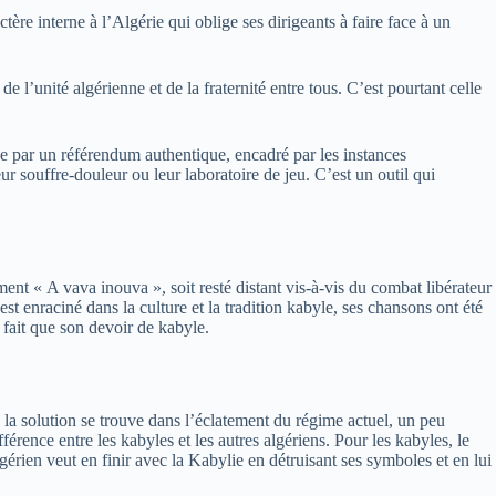
re interne à l’Algérie qui oblige ses dirigeants à faire face à un
 l’unité algérienne et de la fraternité entre tous. C’est pourtant celle
e par un référendum authentique, encadré par les instances
r souffre-douleur ou leur laboratoire de jeu. C’est un outil qui
ment « A vava inouva », soit resté distant vis-à-vis du combat libérateur
st enraciné dans la culture et la tradition kabyle, ses chansons ont été
e fait que son devoir de kabyle.
e la solution se trouve dans l’éclatement du régime actuel, un peu
érence entre les kabyles et les autres algériens. Pour les kabyles, le
lgérien veut en finir avec la Kabylie en détruisant ses symboles et en lui