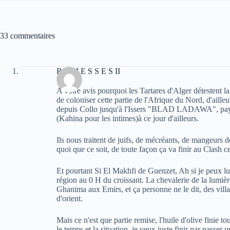
33 commentaires
R A M E S S E S II
A votre avis pourquoi les Tartares d'Alger détestent la
de coloniser cette partie de l'Afrique du Nord, d'aille
depuis Collo jusqu'à l'Issers "BLAD LADAWA", pays 
(Kahina pour les intimes)à ce jour d'ailleurs.
Ils nous traitent de juifs, de mécréants, de mangeurs 
quoi que ce soit, de toute façon ça va finir au Clash c
Et pourtant Si El Makhfi de Guenzet, Ah si je peux lu
région au 0 H du croissant. La chevalerie de la lumiè
Ghanima aux Emirs, et ça personne ne le dit, des villa
d'orient.
Mais ce n'est que partie remise, l'huile d'olive finie t
le temps et la situation, je veux juste finir par pass