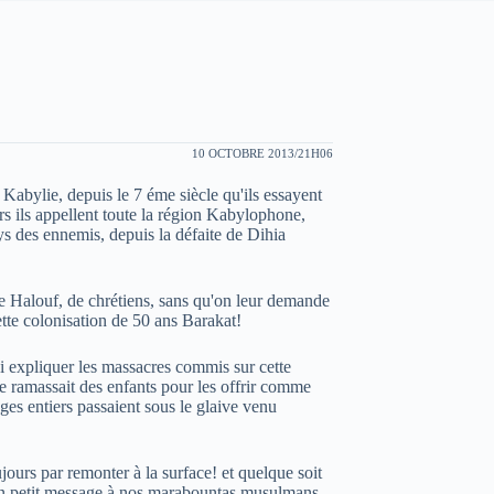
10 OCTOBRE 2013/21H06
 Kabylie, depuis le 7 éme siècle qu'ils essayent
urs ils appellent toute la région Kabylophone,
des ennemis, depuis la défaite de Dihia
de Halouf, de chrétiens, sans qu'on leur demande
ette colonisation de 50 ans Barakat!
i expliquer les massacres commis sur cette
re ramassait des enfants pour les offrir comme
ges entiers passaient sous le glaive venu
oujours par remonter à la surface! et quelque soit
er un petit message à nos marabountas musulmans,