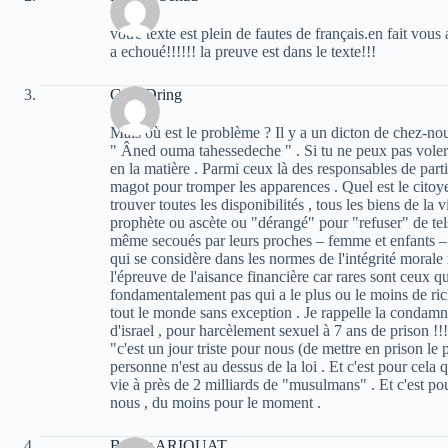
votre texte est plein de fautes de français.en fait vous
a echoué!!!!!! la preuve est dans le texte!!!
Guel Dring
Mais où est le problème ? Il y a un dicton de chez-nou
" Âned ouma tahessedeche " . Si tu ne peux pas voler r
en la matière . Parmi ceux là des responsables de part
magot pour tromper les apparences . Quel est le citoyen
trouver toutes les disponibilités , tous les biens de la vi
prophète ou ascète ou "dérangé" pour "refuser" de tels 
même secoués par leurs proches – femme et enfants – 
qui se considère dans les normes de l'intégrité morale
l'épreuve de l'aisance financière car rares sont ceux 
fondamentalement pas qui a le plus ou le moins de rich
tout le monde sans exception . Je rappelle la condamn
d'israel , pour harcèlement sexuel à 7 ans de prison !
"c'est un jour triste pour nous (de mettre en prison le
personne n'est au dessus de la loi . Et c'est pour cel
vie à près de 2 milliards de "musulmans" . Et c'est pou
nous , du moins pour le moment .
Bachir ARIOUAT