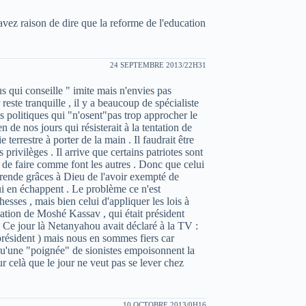
 avez raison de dire que la reforme de l'education
24 SEPTEMBRE 2013/22H31
s qui conseille " imite mais n'envies pas
este tranquille , il y a beaucoup de spécialiste
is politiques qui "n'osent"pas trop approcher le
 de nos jours qui résisterait à la tentation de
e terrestre à porter de la main . Il faudrait être
privilèges . Il arrive que certains patriotes sont
de faire comme font les autres . Donc que celui
 rende grâces à Dieu de l'avoir exempté de
qui en échappent . Le problème ce n'est
esses , mais bien celui d'appliquer les lois à
ation de Moshé Kassav , qui était président
!! Ce jour là Netanyahou avait déclaré à la TV :
 président ) mais nous en sommes fiers car
a qu'une "poignée" de sionistes empoisonnent la
r celà que le jour ne veut pas se lever chez
10 OCTOBRE 2013/0H16