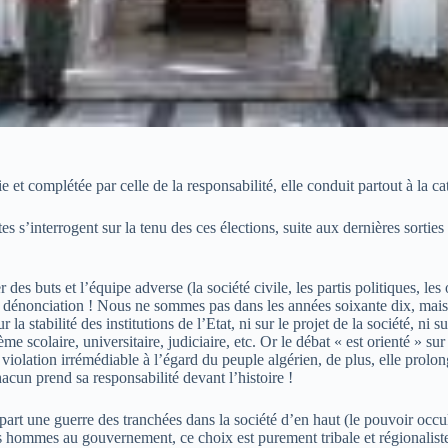
ie et complétée par celle de la responsabilité, elle conduit partout à la c
es s’interrogent sur la tenu des ces élections, suite aux dernières sorties
des buts et l’équipe adverse (la société civile, les partis politiques, l
 la dénonciation ! Nous ne sommes pas dans les années soixante dix, mais
 la stabilité des institutions de l’Etat, ni sur le projet de la société, ni s
ème scolaire, universitaire, judiciaire, etc. Or le débat « est orienté » s
 violation irrémédiable à l’égard du peuple algérien, de plus, elle prolonge
acun prend sa responsabilité devant l’histoire !
art une guerre des tranchées dans la société d’en haut (le pouvoir occult
des hommes au gouvernement, ce choix est purement tribale et régionaliste,