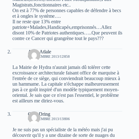
Magistrats,fonctionnaires etc..
On est à 77% de personnes capables de défendre à becs
et à ongles le système….
Il ne reste que 13% entre
patriote+Malades,Handicapés,emprisonnés…Allez
disont 10% de Patriotes authentiques…..Que peuvent ils
contre ce Cancer qui grangrène tout le pays???
Atala Atlale
6 SEPTEMBRE 2013/12H58
La Mairie de Hydra n'aurait jamais dû tolérer cette
excroissance architecturale faisant office de marquise à
l'entrée de ce siège, qui conviendrait beaucoup mieux à
un hammame. La capitale n'échappe malheureusement
pas à ce goût inspiré d'un modèle typiquement moyen-
oriental. Je sais que ce n'est pas l'essentiel, le problème
est ailleurs me diriez-vous.
Guel Dring
6 SEPTEMBRE 2013/13H06
Je ne suis pas un spécialiste de la météo mais j'ai pu
découvrir qu'il y a une dizaine de sorte de nuages du