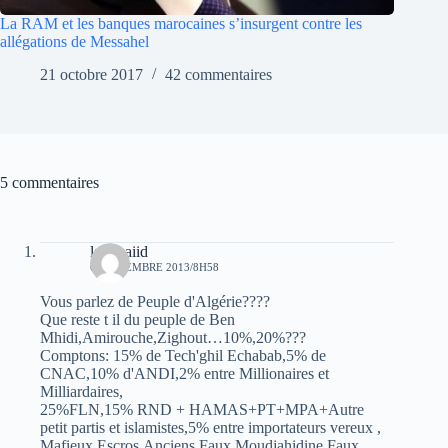
La RAM et les banques marocaines s’insurgent contre les
allégations de Messahel
21 octobre 2017
42 commentaires
5 commentaires
laid baiid
6 SEPTEMBRE 2013/8H58
Vous parlez de Peuple d'Algérie????
Que reste t il du peuple de Ben
Mhidi,Amirouche,Zighout…10%,20%???
Comptons: 15% de Tech'ghil Echabab,5% de
CNAC,10% d'ANDI,2% entre Millionaires et
Milliardaires,
25%FLN,15% RND + HAMAS+PT+MPA+Autre
petit partis et islamistes,5% entre importateurs vereux ,
Mafieux,Escros,Anciens Faux Moudjahidine,Faux