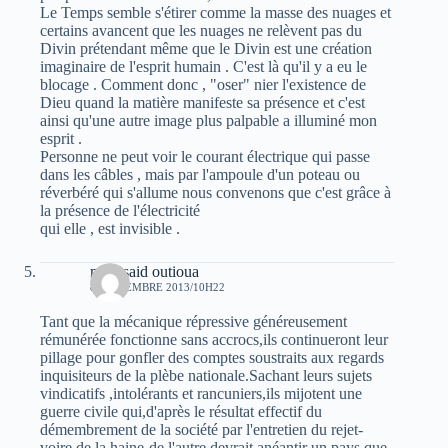
Le Temps semble s'étirer comme la masse des nuages et
certains avancent que les nuages ne relèvent pas du
Divin prétendant même que le Divin est une création
imaginaire de l'esprit humain . C'est là qu'il y a eu le
blocage . Comment donc , "oser" nier l'existence de
Dieu quand la matière manifeste sa présence et c'est
ainsi qu'une autre image plus palpable a illuminé mon
esprit .
Personne ne peut voir le courant électrique qui passe
dans les câbles , mais par l'ampoule d'un poteau ou
réverbéré qui s'allume nous convenons que c'est grâce à
la présence de l'électricité
qui elle , est invisible .
moh-said outioua
8 SEPTEMBRE 2013/10H22
Tant que la mécanique répressive généreusement
rémunérée fonctionne sans accrocs,ils continueront leur
pillage pour gonfler des comptes soustraits aux regards
inquisiteurs de la plèbe nationale.Sachant leurs sujets
vindicatifs ,intolérants et rancuniers,ils mijotent une
guerre civile qui,d'après le résultat effectif du
démembrement de la société par l'entretien du rejet-
voire de la haine-de l'autre,devrait anéantir un pays que