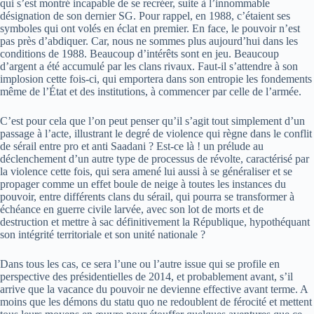
qui s’est montré incapable de se recréer, suite à l’innommable
désignation de son dernier SG. Pour rappel, en 1988, c’étaient ses
symboles qui ont volés en éclat en premier. En face, le pouvoir n’est
pas près d’abdiquer. Car, nous ne sommes plus aujourd’hui dans les
conditions de 1988. Beaucoup d’intérêts sont en jeu. Beaucoup
d’argent a été accumulé par les clans rivaux. Faut-il s’attendre à son
implosion cette fois-ci, qui emportera dans son entropie les fondements
même de l’État et des institutions, à commencer par celle de l’armée.
C’est pour cela que l’on peut penser qu’il s’agit tout simplement d’un
passage à l’acte, illustrant le degré de violence qui règne dans le conflit
de sérail entre pro et anti Saadani ? Est-ce là ! un prélude au
déclenchement d’un autre type de processus de révolte, caractérisé par
la violence cette fois, qui sera amené lui aussi à se généraliser et se
propager comme un effet boule de neige à toutes les instances du
pouvoir, entre différents clans du sérail, qui pourra se transformer à
échéance en guerre civile larvée, avec son lot de morts et de
destruction et mettre à sac définitivement la République, hypothéquant
son intégrité territoriale et son unité nationale ?
Dans tous les cas, ce sera l’une ou l’autre issue qui se profile en
perspective des présidentielles de 2014, et probablement avant, s’il
arrive que la vacance du pouvoir ne devienne effective avant terme. A
moins que les démons du statu quo ne redoublent de férocité et mettent