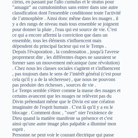
cirrus, en passant par l'alto cumulus et le stratus pour
"anuagir" au cumulonimbus sans entrer dans une autre
classification dont l'ensemble conditionne toute l'activité
de l’atmosphère . Ainsi donc même dans les nuages , il
y a des rangs de niveau mais tous ensemble se joignent
pour donner la pluie , l'eau qui est source de vie. C'est
ce qui a encore affermi la conviction que dans un
ensemble, tous les éléments s'influencent mais
dépendent du principal facteur qui est le Temps .
Depuis l'évaporation , la condensation , jusqu'à l'averse
proprement dite , les différentes étapes ne sauraient se
former sans un mouvement mécanique (une révolution)
. Chez nous les classes sociales s'agitent et s'influencent
, pas toujours dans le sens de l’intérêt général (c'est pour
cela qu'il y a de la sécheresse) , que nous ne pouvons
pas produire des richesses , sources de vie .
Le Temps semble s'étirer comme la masse des nuages et
certains avancent que les nuages ne relèvent pas du
Divin prétendant même que le Divin est une création
imaginaire de l'esprit humain . C'est là qu'il y a eu le
blocage . Comment donc , "oser" nier l'existence de
Dieu quand la matière manifeste sa présence et c'est
ainsi qu'une autre image plus palpable a illuminé mon
esprit .
Personne ne peut voir le courant électrique qui passe