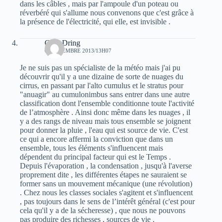
dans les câbles , mais par l'ampoule d'un poteau ou
réverbéré qui s'allume nous convenons que c'est grâce à
la présence de l'électricité, qui elle, est invisible .
Guel Dring
6 SEPTEMBRE 2013/13H07
Je ne suis pas un spécialiste de la météo mais j'ai pu
découvrir qu'il y a une dizaine de sorte de nuages du
cirrus, en passant par l'alto cumulus et le stratus pour
"anuagir" au cumulonimbus sans entrer dans une autre
classification dont l'ensemble conditionne toute l'activité
de l’atmosphère . Ainsi donc même dans les nuages , il
y a des rangs de niveau mais tous ensemble se joignent
pour donner la pluie , l'eau qui est source de vie. C'est
ce qui a encore affermi la conviction que dans un
ensemble, tous les éléments s'influencent mais
dépendent du principal facteur qui est le Temps .
Depuis l'évaporation , la condensation , jusqu'à l'averse
proprement dite , les différentes étapes ne sauraient se
former sans un mouvement mécanique (une révolution)
. Chez nous les classes sociales s'agitent et s'influencent
, pas toujours dans le sens de l’intérêt général (c'est pour
cela qu'il y a de la sécheresse) , que nous ne pouvons
pas produire des richesses , sources de vie .