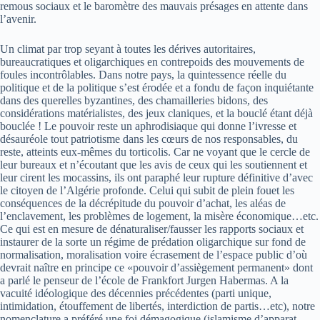
remous sociaux et le baromètre des mauvais présages en attente dans
l’avenir.
Un climat par trop seyant à toutes les dérives autoritaires,
bureaucratiques et oligarchiques en contrepoids des mouvements de
foules incontrôlables. Dans notre pays, la quintessence réelle du
politique et de la politique s’est érodée et a fondu de façon inquiétante
dans des querelles byzantines, des chamailleries bidons, des
considérations matérialistes, des jeux claniques, et la bouclé étant déjà
bouclée ! Le pouvoir reste un aphrodisiaque qui donne l’ivresse et
désauréole tout patriotisme dans les cœurs de nos responsables, du
reste, atteints eux-mêmes du torticolis. Car ne voyant que le cercle de
leur bureaux et n’écoutant que les avis de ceux qui les soutiennent et
leur cirent les mocassins, ils ont paraphé leur rupture définitive d’avec
le citoyen de l’Algérie profonde. Celui qui subit de plein fouet les
conséquences de la décrépitude du pouvoir d’achat, les aléas de
l’enclavement, les problèmes de logement, la misère économique…etc.
Ce qui est en mesure de dénaturaliser/fausser les rapports sociaux et
instaurer de la sorte un régime de prédation oligarchique sur fond de
normalisation, moralisation voire écrasement de l’espace public d’où
devrait naître en principe ce «pouvoir d’assiègement permanent» dont
a parlé le penseur de l’école de Frankfort Jurgen Habermas. A la
vacuité idéologique des décennies précédentes (parti unique,
intimidation, étouffement de libertés, interdiction de partis…etc), notre
nomenclature a préféré une foi démagogique (islamisme d’apparat,