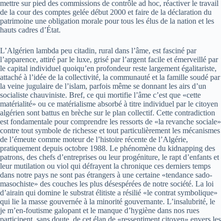
mettre sur pied des commissions de contrôle ad hoc, réactiver le travail
de la cour des comptes gelée début 2000 et faire de la déclaration du
patrimoine une obligation morale pour tous les élus de la nation et les
hauts cadres d’État.
L’Algérien lambda peu citadin, rural dans l’âme, est fasciné par
l’apparence, attiré par le luxe, grisé par l’argent facile et émerveillé par
le capital individuel quoiqu’en profondeur reste largement égalitariste,
attaché à l’idée de la collectivité, la communauté et la famille soudé par
la veine jugulaire de l’islam, parfois même se donnant les airs d’un
socialiste chauviniste. Bref, ce qui mortifie l’âme c’est que «cette
matérialité» ou ce matérialisme absorbé à titre individuel par le citoyen
algérien sont battus en brèche sur le plan collectif. Cette contradiction
est fondamentale pour comprendre les ressorts de «la revanche sociale»
contre tout symbole de richesse et tout particulièrement les mécanismes
de l’émeute comme moteur de l’histoire récente de l’Algérie,
pratiquement depuis octobre 1988. Le phénomène du kidnapping des
patrons, des chefs d’entreprises ou leur progéniture, le rapt d’enfants et
leur mutilation ou viol qui défrayent la chronique ces derniers temps
dans notre pays ne sont pas étrangers à une certaine «tendance sado-
masochiste» des couches les plus désespérées de notre société. La loi
d’airain qui domine le substrat élitiste a résilié «le contrat symbolique»
qui lie la masse gouvernée à la minorité gouvernante. L’insalubrité, le
je m’en-foutisme galopant et le manque d’hygiène dans nos rues
participent, sans doute, de cet élan de «ressentiment citoyen» envers les