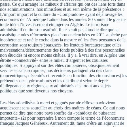
passe. Ce qui arrange les milieux d’affaires qui ont des liens forts dans
nos administrations, nos ministères et au sein même de la présidence !
L’import-import et la culture du «Compradore» ayant déjà ravagé les
économies de l’Amérique Latine dans les années 80 sonnent le glas de
toute idée d’investissement étranger en Algérie. Le terrorisme
administratif en tire son usufruit. Il ne serait pas faux de dire que la
casuistique «des réformettes placebo» enclenchées en 2011 a péché par
incohérence et raté le coche dans la mesure où les têtes pensantes de la
corruption sont toujours épargnées, les lenteurs bureaucratique et les
malversations/détournements des fonds publics à des fins personnelles
non élucidés ni encore moins châtiés. Il y a, à vrai dire, en Algérie une
étroite «connectivité» entre le milieu d’argent et les coulisses
politiques. S’appuyant sur des élites carnassières, obséquieusement
serviles et sans scrupules, nos décideurs partagent via des clans
(concentriques, décentrés et recentrés en fonction des circonstances) les
prébendes des hydrocarbures et les distribuent selon le degré
d’allégeance aux régions, aux administrés et surtout aux sujets
politiques que sont devenus nos citoyens.
Les élus «docilisés» à merci et gagnés par «le réflexe pavlovien»
acquiescent sans sourciller au choix des maîtres de céans. Ce qui nous
permet de dire que notre pays souffre du «paradoxe de puissance
impotente» (
2
) pour reprendre à mon compte le terme de l’économiste
français Jacques Généreux. Autrement dit, faute d’être un adjuvant de