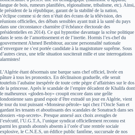
langue de bois, rumeurs planifiées, régionalisme, tribalisme, etc). Ainsi,
le président de la république, garant de la stabilité de la nation,
s’éclipse comme si de rien n’était des écrans de la télévision, des
réunions officielles, des débats sensibles ayant trait à la santé du pays
dans une circonstance charnière (l’échéance électorale des
présidentielles en 2014). Ce qui hypnotise davantage la scène politique
dans le sens de l’amortissement et de l’inertie. Hormis l’ex-chef du
gouvernement Ahmed Benbitour, aucune personnalité nationale
d’envergure ne s’est portée candidate à la magistrature suprême. Sous
d’autres cieux, une telle situation susciterait mille et une interrogations
alarmistes!
L’Algérie étant désormais une barque sans chef officiel, livrée en
pâture à tous les pronostics. En déclinaison graduelle, elle serait
toutefois l’aubaine inespérée de toute cette pègre d’affairistes sur le dos
de la princesse. Après le scandale de l’empire décadent de Khalifa dont
le malheureux «gloden-boy» croupit encore dans une geôle
londonienne sans grand espoir d’être extradé un jour en Algérie, vient
le tour du tout puissant «Monsieur-pétrole» tapi chez l’Oncle Sam et
gardant les tenants et aboutissants des scandales de Sonatrach dans ses
dossiers «top-secrets». Presque annexé aux choix aveugles de
l’exécutif, l’U.G.T.A, l’unique syndicat officiellement reconnu est
parmi les grands abonnés absents à l’orée d’une rentrée sociale
explosive, le C.N.E.S, un édifice public fantôme, succursale de nos