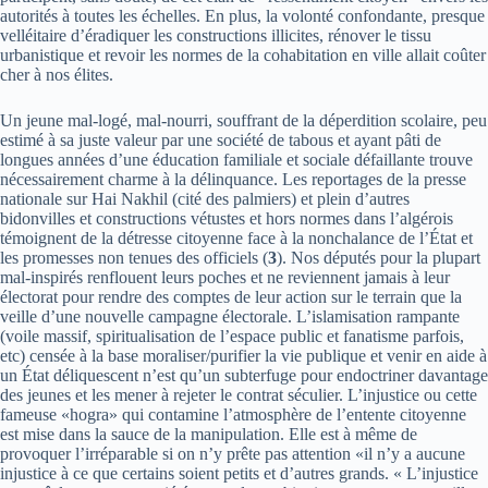
autorités à toutes les échelles. En plus, la volonté confondante, presque
velléitaire d’éradiquer les constructions illicites, rénover le tissu
urbanistique et revoir les normes de la cohabitation en ville allait coûter
cher à nos élites.
Un jeune mal-logé, mal-nourri, souffrant de la déperdition scolaire, peu
estimé à sa juste valeur par une société de tabous et ayant pâti de
longues années d’une éducation familiale et sociale défaillante trouve
nécessairement charme à la délinquance. Les reportages de la presse
nationale sur Hai Nakhil (cité des palmiers) et plein d’autres
bidonvilles et constructions vétustes et hors normes dans l’algérois
témoignent de la détresse citoyenne face à la nonchalance de l’État et
les promesses non tenues des officiels (
3
). Nos députés pour la plupart
mal-inspirés renflouent leurs poches et ne reviennent jamais à leur
électorat pour rendre des comptes de leur action sur le terrain que la
veille d’une nouvelle campagne électorale. L’islamisation rampante
(voile massif, spiritualisation de l’espace public et fanatisme parfois,
etc) censée à la base moraliser/purifier la vie publique et venir en aide à
un État déliquescent n’est qu’un subterfuge pour endoctriner davantage
des jeunes et les mener à rejeter le contrat séculier. L’injustice ou cette
fameuse «hogra» qui contamine l’atmosphère de l’entente citoyenne
est mise dans la sauce de la manipulation. Elle est à même de
provoquer l’irréparable si on n’y prête pas attention «il n’y a aucune
injustice à ce que certains soient petits et d’autres grands. « L’injustice