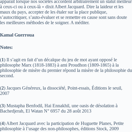
apparaît lorsque nos sociétés accordent arbitrairement un statut meilleur
à ceux-ci ou à ceux-là » dixit Albert Jacquard. Dire la laideur et les
maux du pays, accepter de les étaler sur la place publique,
s’autocritiquer, s’auto-évaluer et se remettre en cause sont sans doute
les meilleures méthodes de le soigner. A méditer.
Kamal Guerroua
Notes:
(
1
) Il s’agit en fait d’un décalque du jeu de mot ayant opposé le
philosophe Marx (1818-1883) à ami Proudhon (1809-1865) à la
philosophie de misère du premier répond la misère de la philosophie du
second.
(
2
) Jacques Généreux, la dissociété, Point-essais, Éditions le seuil,
2007
(
3
) Mustapha Benfodil, Hai Ennakhil, une oasis de désolation à
Bachedjerah, El Watan N° 6957 du 28 août 2013
(
4
) Albert Jacquard avec la participation de Huguette Planes, Petite
philosophie à l’usage des non-philosophes, éditions Stock, 2009