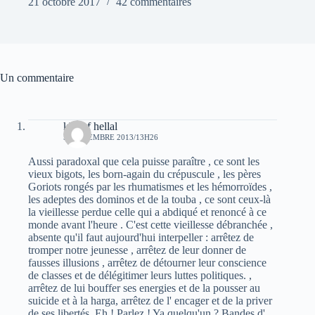
21 octobre 2017
42 commentaires
Un commentaire
khelaf hellal
5 SEPTEMBRE 2013/13H26
Aussi paradoxal que cela puisse paraître , ce sont les
vieux bigots, les born-again du crépuscule , les pères
Goriots rongés par les rhumatismes et les hémorroïdes ,
les adeptes des dominos et de la touba , ce sont ceux-là
la vieillesse perdue celle qui a abdiqué et renoncé à ce
monde avant l'heure . C'est cette vieillesse débranchée ,
absente qu'il faut aujourd'hui interpeller : arrêtez de
tromper notre jeunesse , arrêtez de leur donner de
fausses illusions , arrêtez de détourner leur conscience
de classes et de délégitimer leurs luttes politiques. ,
arrêtez de lui bouffer ses energies et de la pousser au
suicide et à la harga, arrêtez de l' encager et de la priver
de ses libertés. Eh ! Parlez ! Ya quelqu'un ? Bandes d'