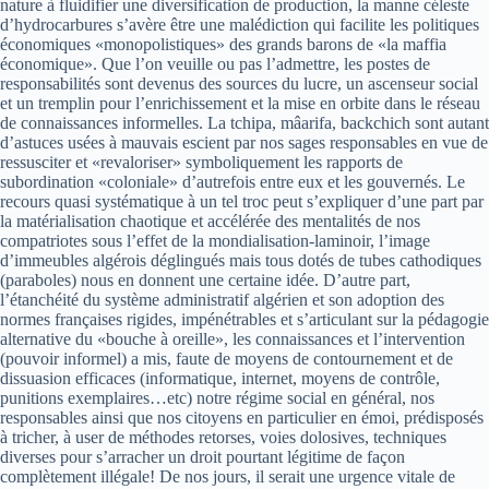
nature à fluidifier une diversification de production, la manne céleste
d’hydrocarbures s’avère être une malédiction qui facilite les politiques
économiques «monopolistiques» des grands barons de «la maffia
économique». Que l’on veuille ou pas l’admettre, les postes de
responsabilités sont devenus des sources du lucre, un ascenseur social
et un tremplin pour l’enrichissement et la mise en orbite dans le réseau
de connaissances informelles. La tchipa, mâarifa, backchich sont autant
d’astuces usées à mauvais escient par nos sages responsables en vue de
ressusciter et «revaloriser» symboliquement les rapports de
subordination «coloniale» d’autrefois entre eux et les gouvernés. Le
recours quasi systématique à un tel troc peut s’expliquer d’une part par
la matérialisation chaotique et accélérée des mentalités de nos
compatriotes sous l’effet de la mondialisation-laminoir, l’image
d’immeubles algérois déglingués mais tous dotés de tubes cathodiques
(paraboles) nous en donnent une certaine idée. D’autre part,
l’étanchéité du système administratif algérien et son adoption des
normes françaises rigides, impénétrables et s’articulant sur la pédagogie
alternative du «bouche à oreille», les connaissances et l’intervention
(pouvoir informel) a mis, faute de moyens de contournement et de
dissuasion efficaces (informatique, internet, moyens de contrôle,
punitions exemplaires…etc) notre régime social en général, nos
responsables ainsi que nos citoyens en particulier en émoi, prédisposés
à tricher, à user de méthodes retorses, voies dolosives, techniques
diverses pour s’arracher un droit pourtant légitime de façon
complètement illégale! De nos jours, il serait une urgence vitale de