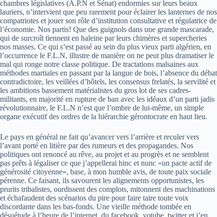
chambres législatives (A.P.N et Sénat) endormies sur leurs beaux
lauriers, n’intervient que peu rarement pour éclairer les lanternes de nos
compatriotes et jouer son rôle d’institution consultative et régulatrice de
l’économie. Nos partis! Que des guignols dans une grande mascarade,
qui de surcroît tiennent en haleine par leurs chimères et supercheries
nos masses. Ce qui s’est passé au sein du plus vieux parti algérien, en
l’occurrence le F.L.N, illustre de manière on ne peut plus dramatiser le
mal qui ronge notre classe politique. De tractations malsaines aux
méthodes martiales en passant par la langue de bois, l’absence du débat
contradictoire, les veillées d’hôtels, les consensus frelatés, la servilité et
les ambitions bassement matérialistes du gros lot de ses cadres-
militants, en majorité en rupture de ban avec les idéaux d’un parti jadis
révolutionnaire, le F.L.N n’est que l’ombre de lui-même, un simple
organe exécutif des ordres de la hiérarchie gérontocrate en haut lieu.
Le pays en général ne fait qu’avancer vers l’arrière et reculer vers
l’avant porté en litière par des rumeurs et des propagandes. Nos
politiques ont renoncé au rêve, au projet et au progrès et ne semblent
pas prêts à légaliser ce que j’appellerai hinc et nunc «un pacte actif de
générosité citoyenne», base, à mon humble avis, de toute paix sociale
pérenne. Ce faisant, ils savourent les alignements opportunistes, les
prurits tribalistes, ourdissent des complots, mitonnent des machinations
et échafaudent des scénarios du pire pour faire taire toute voix
discordante dans les bas-fonds. Une vieille méthode tombée en
désuétude à l’heure de l’internet, du facebook, yotube, twitter et j’en