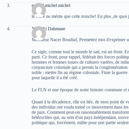
michel michel michel
le FLN ne mérite que cette tronche! En plus ,de quoi
Ydyr At Dahmane
Monsieur Nacer Boudiaf, Permettez moi d'exprimer un
Ce sigle, comme tout le monde le sait, est un front. E
parti. Ce front, pour rappel, fédérait des forces politiq
hommes et femmes issues de cultures variées, de milieu
conjoncture coloniale qui a permis la conglomération d
noble : mettre fin au régime coloniale. Finie la guerre
pour laquelle il a été créé.
Le FLN et une époque de notre histoire commune et no
Quant à la décadence, elle est liée, de mon point de v
des individus ont voulu trainé ce mouvement dans les 
de paix. Comment peut-on raisonnablement transforme
hétéroclites qui, au sein d'un pays indépendant, souven
politique qui, forcément, milite pour une partie seulem