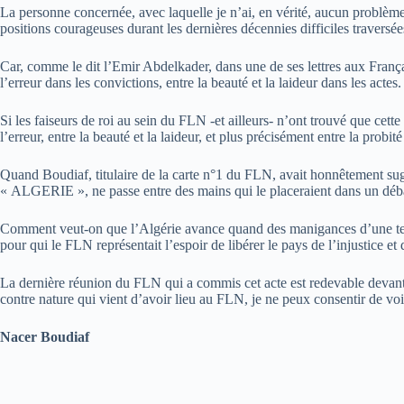
La personne concernée, avec laquelle je n’ai, en vérité, aucun problème pe
positions courageuses durant les dernières décennies difficiles traversée
Car, comme le dit l’Emir Abdelkader, dans une de ses lettres aux Françai
l’erreur dans les convictions, entre la beauté et la laideur dans les actes.
Si les faiseurs de roi au sein du FLN -et ailleurs- n’ont trouvé que cet
l’erreur, entre la beauté et la laideur, et plus précisément entre la probi
Quand Boudiaf, titulaire de la carte n°1 du FLN, avait honnêtement suggé
« ALGERIE », ne passe entre des mains qui le placeraient dans un déb
Comment veut-on que l’Algérie avance quand des manigances d’une telle
pour qui le FLN représentait l’espoir de libérer le pays de l’injustice e
La dernière réunion du FLN qui a commis cet acte est redevable devant la
contre nature qui vient d’avoir lieu au FLN, je ne peux consentir de vo
Nacer Boudiaf