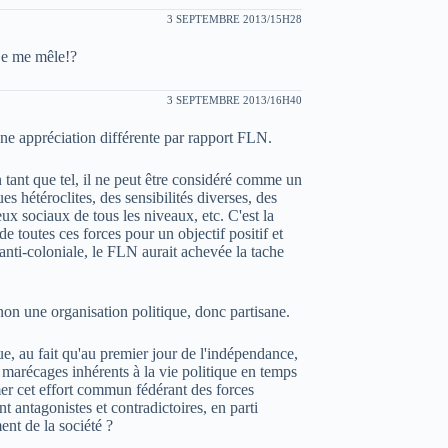
3 SEPTEMBRE 2013/15H28
 je me mêle!?
3 SEPTEMBRE 2013/16H40
e appréciation différente par rapport FLN.
n tant que tel, il ne peut être considéré comme un
ues hétéroclites, des sensibilités diverses, des
x sociaux de tous les niveaux, etc. C'est la
e toutes ces forces pour un objectif positif et
 anti-coloniale, le FLN aurait achevée la tache
n une organisation politique, donc partisane.
ue, au fait qu'au premier jour de l'indépendance,
marécages inhérents à la vie politique en temps
r cet effort commun fédérant des forces
t antagonistes et contradictoires, en parti
ent de la société ?