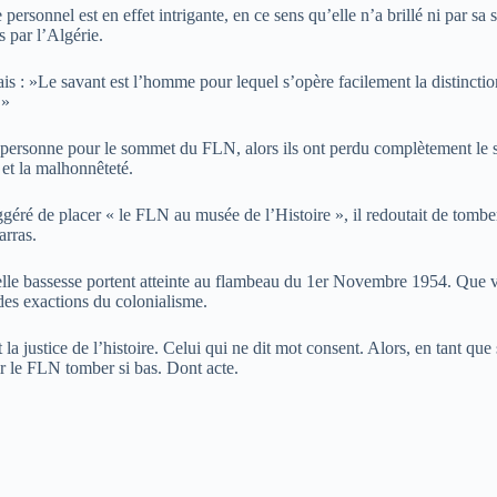
rsonnel est en effet intrigante, en ce sens qu’elle n’a brillé ni par sa s
s par l’Algérie.
s : »Le savant est l’homme pour lequel s’opère facilement la distinction 
 »
te personne pour le sommet du FLN, alors ils ont perdu complètement le se
té et la malhonnêteté.
ré de placer « le FLN au musée de l’Histoire », il redoutait de tomber da
arras.
 bassesse portent atteinte au flambeau du 1er Novembre 1954. Que va-t
t des exactions du colonialisme.
 justice de l’histoire. Celui qui ne dit mot consent. Alors, en tant que
ir le FLN tomber si bas. Dont acte.