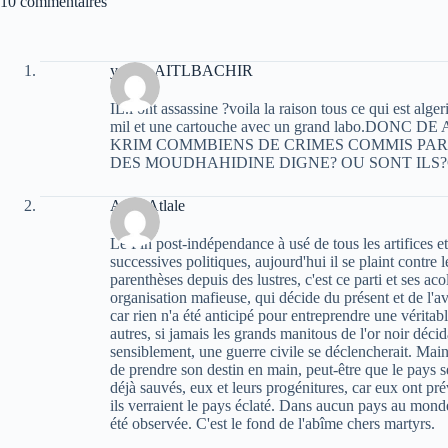
10 commentaires
yacine AITLBACHIR
IL.l ont assassine ?voila la raison tous ce qui est alg
mil et une cartouche avec un grand labo.DO
KRIM COMMBIENS DE CRIMES COMMIS PAR 
DES MOUDHAHIDINE DIGNE? OU SONT ILS
Atala Atlale
Le Fln post-indépendance à usé de tous les artifices et
successives politiques, aujourd'hui il se plaint contre 
parenthèses depuis des lustres, c'est ce parti et ses a
organisation mafieuse, qui décide du présent et de l'av
car rien n'a été anticipé pour entreprendre une vérita
autres, si jamais les grands manitous de l'or noir décid
sensiblement, une guerre civile se déclencherait. Main
de prendre son destin en main, peut-être que le pays s
déjà sauvés, eux et leurs progénitures, car eux ont prév
ils verraient le pays éclaté. Dans aucun pays au monde u
été observée. C'est le fond de l'abîme chers martyrs.