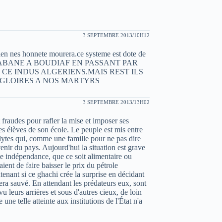
3 SEPTEMBRE 2013/10H12
erien nes honnete mourera.ce systeme est dote de
NC DE ABANE A BOUDIAF EN PASSANT PAR
CE INDUS ALGERIENS.MAIS REST ILS
?GLOIRES A NOS MARTYRS
3 SEPTEMBRE 2013/13H02
 fraudes pour rafler la mise et imposer ses
les élèves de son école. Le peuple est mis entre
colytes qui, comme une famille pour ne pas dire
enir du pays. Aujourd'hui la situation est grave
ble indépendance, que ce soit alimentaire ou
aient de faire baisser le prix du pétrole
tenant si ce ghachi crée la surprise en décidant
era sauvé. En attendant les prédateurs eux, sont
u leurs arrières et sous d'autres cieux, de loin
ne telle atteinte aux institutions de l'État n'a