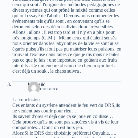
ceux qui sont à l'origine des méthodes pédagogiques de
divers systèmes qui ont prôné la mixité comme celles
qui ont essayé de l'abolir . Devons-nous commenter les
événements tels qu'ils sont , en convenant qu'ils se
déroulent selon des décrets divins donc irréversibles .
Allons , allons , il est trop tard et il n'y en a plus pour
très longtemps (G.M.) . Même ceux qui étaient sensés
nous orienter dans les labyrinthes de la vie se sont aussi
égarés puisqu'ils n'ont pas pu maîtriser leurs pulsions, en
trouvant l'excuse dans faites ce que je dis mais ne faites
pas ce que je fais : une imposture en goûtant aux fruits
interdits . Ce qui encore obscurci le chemin spirituel :
c'est déjà un souk , le chaos suivra .
laid baiid
18 AOÛT 2013/9H31
La conclusion..
Ces enfants du système attendent le feu vert du DRS,ils
ne veulent pas courir pour rien…
Ils savent d'ores et déjà que ça se joue en coulisse…
Cela prouve qu'ils ne sont pas sincères vis à vis de leur
compatriotes…Donc on est hors jeu.
Alors:Si le DRS doit choisir,je préfèrerai Ouyahia…..