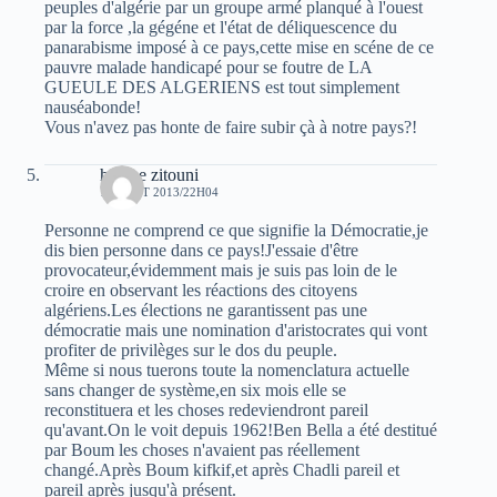
peuples d'algérie par un groupe armé planqué à l'ouest
par la force ,la gégéne et l'état de déliquescence du
panarabisme imposé à ce pays,cette mise en scéne de ce
pauvre malade handicapé pour se foutre de LA
GUEULE DES ALGERIENS est tout simplement
nauséabonde!
Vous n'avez pas honte de faire subir çà à notre pays?!
hocine zitouni
18 AOÛT 2013/22H04
Personne ne comprend ce que signifie la Démocratie,je
dis bien personne dans ce pays!J'essaie d'être
provocateur,évidemment mais je suis pas loin de le
croire en observant les réactions des citoyens
algériens.Les élections ne garantissent pas une
démocratie mais une nomination d'aristocrates qui vont
profiter de privilèges sur le dos du peuple.
Même si nous tuerons toute la nomenclatura actuelle
sans changer de système,en six mois elle se
reconstituera et les choses redeviendront pareil
qu'avant.On le voit depuis 1962!Ben Bella a été destitué
par Boum les choses n'avaient pas réellement
changé.Après Boum kifkif,et après Chadli pareil et
pareil après jusqu'à présent.