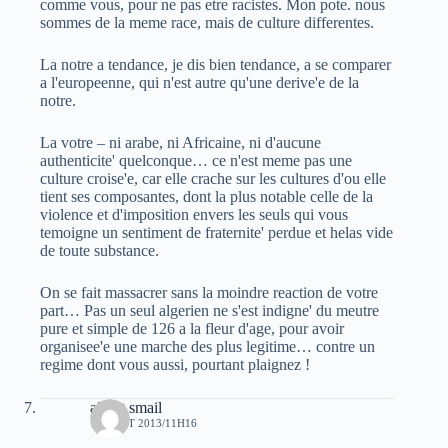
comme vous, pour ne pas etre racistes. Mon pote. nous
sommes de la meme race, mais de culture differentes.
La notre a tendance, je dis bien tendance, a se comparer
a l'europeenne, qui n'est autre qu'une derive'e de la
notre.
La votre – ni arabe, ni Africaine, ni d'aucune
authenticite' quelconque… ce n'est meme pas une
culture croise'e, car elle crache sur les cultures d'ou elle
tient ses composantes, dont la plus notable celle de la
violence et d'imposition envers les seuls qui vous
temoigne un sentiment de fraternite' perdue et helas vide
de toute substance.
On se fait massacrer sans la moindre reaction de votre
part… Pas un seul algerien ne s'est indigne' du meutre
pure et simple de 126 a la fleur d'age, pour avoir
organisee'e une marche des plus legitime… contre un
regime dont vous aussi, pourtant plaignez !
albert smail
19 AOÛT 2013/11H16