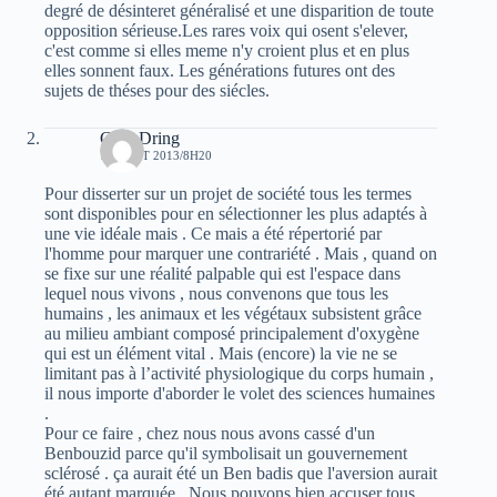
degré de désinteret généralisé et une disparition de toute
opposition sérieuse.Les rares voix qui osent s'elever,
c'est comme si elles meme n'y croient plus et en plus
elles sonnent faux. Les générations futures ont des
sujets de théses pour des siécles.
Guel Dring
18 AOÛT 2013/8H20
Pour disserter sur un projet de société tous les termes
sont disponibles pour en sélectionner les plus adaptés à
une vie idéale mais . Ce mais a été répertorié par
l'homme pour marquer une contrariété . Mais , quand on
se fixe sur une réalité palpable qui est l'espace dans
lequel nous vivons , nous convenons que tous les
humains , les animaux et les végétaux subsistent grâce
au milieu ambiant composé principalement d'oxygène
qui est un élément vital . Mais (encore) la vie ne se
limitant pas à l’activité physiologique du corps humain ,
il nous importe d'aborder le volet des sciences humaines
.
Pour ce faire , chez nous nous avons cassé d'un
Benbouzid parce qu'il symbolisait un gouvernement
sclérosé . ça aurait été un Ben badis que l'aversion aurait
été autant marquée . Nous pouvons bien accuser tous