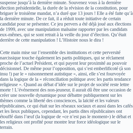
suspense jusqu’à la dernière minute. Souvenez vous à la dernière
élection présidentielle, la durée de la révision de la constitution, pour
briguer le troisième mandat, n’a duré que 13 jours ! Elle a été faite qu’à
la dernière minute. De ce fait, il a réduit toute initiative de certain
candidat pour se présenter. Ce jeu pervers a été déjà joué aux élections
de 1999, avec une manipulation malsaine rapporter par les candidats
eux-mêmes, qui se sont retrait à la veille du jour d’élection. Qu’était
derrière de cette manipulation ! L’Histoire nous le dira !
Cette main mise sur l’ensemble des institutions et cette perversité
narcissique touche également les partis politiques, qui se réclament
proche de l’actuel Président, et qui payent leur proximité au pouvoir
décisionnel. De même pour l’opposition, qui s’est emberlificoté (à son
insu !) par le « raisonnement autistique », ainsi, elle s’est fourvoyée
dans la logique de la « réconciliation politique avec les partis tendance
religieuse ». Quand au débat d’idée sur le projet de société reste lettre
morte ! L’événement des non-jeuneur, il aurait dû être une occasion de
créer une nouvelle dynamique pour débattre publiquement sur les
thèmes comme la liberté des consciences, la laïcité et les valeurs
républicaines, ce qui était sur les réseaux sociaux et aussi dans les cafés
et les lieux publiques, cependant, les partis dites républicaines ont
étouffé dans l’œuf (la logique de «ce n’est pas le moment») le débat et
les religieux ont profité pour montre leur force idéologique sur le
terrain.