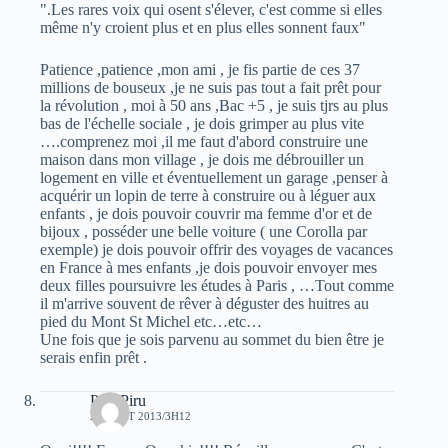
".Les rares voix qui osent s'élever, c'est comme si elles
même n'y croient plus et en plus elles sonnent faux"
Patience ,patience ,mon ami , je fis partie de ces 37
millions de bouseux ,je ne suis pas tout a fait prêt pour
la révolution , moi à 50 ans ,Bac +5 , je suis tjrs au plus
bas de l'échelle sociale , je dois grimper au plus vite
….comprenez moi ,il me faut d'abord construire une
maison dans mon village , je dois me débrouiller un
logement en ville et éventuellement un garage ,penser à
acquérir un lopin de terre à construire ou à léguer aux
enfants , je dois pouvoir couvrir ma femme d'or et de
bijoux , posséder une belle voiture ( une Corolla par
exemple) je dois pouvoir offrir des voyages de vacances
en France à mes enfants ,je dois pouvoir envoyer mes
deux filles poursuivre les études à Paris , …Tout comme
il m'arrive souvent de rêver à déguster des huitres au
pied du Mont St Michel etc…etc…
Une fois que je sois parvenu au sommet du bien être je
serais enfin prêt .
Piru Piru
20 AOÛT 2013/3H12