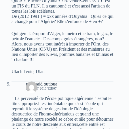
Quoi!!!! Encore Ouyahia!!!! Réveillez-vous svp. C'est
un FIS du FLN. Il a cautionné et c'est aussi l'artisan de
toutes les lois scélérates.
De (2012-1991 ) = xxx années d'Ouyahia . Qu'es-ce qui
a changé pour l'Algérie? Elle s'enfonce de + en +?
Qui gère l'aéroport d'Alger, le métro et le tram, le gaz, le
pétrole l'eau etc . Des compagnies étrangères, non?
Alors, nous avons tout intérêt à importer de l'Org. des
Nations Unies (ONU) un Président et des ministres au
lieu d'importer des Kiwis, pommes bananes et khimas et
Tchadors !!!
Ulach l'vote, Ulac.
moh-said outioua
20 AOÛT 2013/12H07
" La perversité de l'école politique algérienne " serait le
titre approprié.Il est indéniable que c'est l'école qui
reproduit le système de gestion de l'idéologie
destructrice de l'homo-algérianicus et quand une
phalange de notre société se cabre et râle pour détourner
le cours de notre descente aux enfers,cette entité est