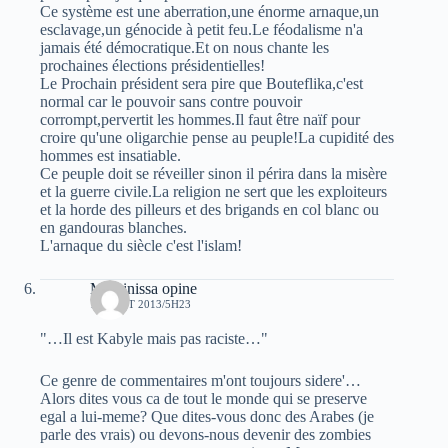
Ce système est une aberration,une énorme arnaque,un
esclavage,un génocide à petit feu.Le féodalisme n'a
jamais été démocratique.Et on nous chante les
prochaines élections présidentielles!
Le Prochain président sera pire que Bouteflika,c'est
normal car le pouvoir sans contre pouvoir
corrompt,pervertit les hommes.Il faut être naïf pour
croire qu'une oligarchie pense au peuple!La cupidité des
hommes est insatiable.
Ce peuple doit se réveiller sinon il périra dans la misère
et la guerre civile.La religion ne sert que les exploiteurs
et la horde des pilleurs et des brigands en col blanc ou
en gandouras blanches.
L'arnaque du siècle c'est l'islam!
Massinissa opine
19 AOÛT 2013/5H23
"…Il est Kabyle mais pas raciste…"
Ce genre de commentaires m'ont toujours sidere'…
Alors dites vous ca de tout le monde qui se preserve
egal a lui-meme? Que dites-vous donc des Arabes (je
parle des vrais) ou devons-nous devenir des zombies