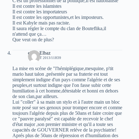
C'est un professionnel de la politique,Il est nationaliste
Il est contre les islamistes
Il est contre les importateurs
Il est contre les opportunistes,et les imposteurs.
Il est Kabyle mais pas raciste.
Il saura régler le compte du clan de Bouteflika,il
n'attend que ça…
Que veut on de plus?
elvez Elbaz
18 AOÛT 2013/11H39
La mise en scéne de "l'hémiplégique,mesquine, p'tit
mario haut talon ,présentée par sa fraterie est tout
simplement indigne d'un pays comme l'algérie et de ses
peuples,et surtout indigne que l'on fasse subir cette
humiliation à cet homme,détestable et honni en dehors
de son clan,par ailleurs.
Lui "coller" à sa main un stylo et à l'autre main un bloc
note posé sur ses genoux pour tromper encore et comme
toujours l'algérie depuis plus de 50ans et faire croire que
ce "pauvre paralysé" est capable de recevoir le chef
d'état major ,son premier ministre et qu'il a toute ses
capacités de GOUVERNER reléve de la psychiatrie!
Aprés plus de 50ans de répression et d'humiliation des