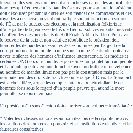
libération des sentiers qui mènent aux richesses nationales au profit des
hommes qui fréquentent les paradis fiscaux. pour son titre, le président
doit débourser pendant la durée de son mandat des commissions et des
royalties à ces personnes qui ont trafiqué son introduction au sommet
de l’État par le trucage des élections et la mobilisation folklorique
d’une partie de la jeunesse de l’école Benbouzid, ces enfants innocents
chauffent les rues aux chants de Sidi Errais Athina Naklou. Pour avoir
le pouvoir de la paix et non celui de république le président doit
honorer les demandes incessantes de ces hommes par l’argent de la
corruption ou attribution de marché sans marché. Ce dernier doit aussi
payer le silence des hommes d’influence internationale, les médias et
certaines ONG cocotte-minute. le pouvoir est un poulet farci au peuple
et La république devient une franchise avec un droit de renouvellement
au nombre de mandat limité non pas par la constitution mais par le
non-paiement des droits de franchise ou le rappel à Dieu. La Sonatrach
est vache laitière, arrose les comptes juteux aux pétrodollars de ces
hommes forts sous le regard d’un peuple pauvre qui attend la mort
pour aller se reposer en paix.
Un président élu sans élection doit autoriser son périmètre immédiat à :
* Voler les richesses nationales au nom des lois de la république avec
les cautions des hommes du pouvoir, et les institutions exécutives et les
faussaires consultatives.