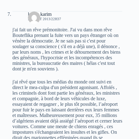
karim karim
20 AOÛT 2013/22H37
j'ai fait un rêve prémonitoire. J'ai vu dans mon rêve
Bouteflika prenant la fuite vers un pays étranger où on
vénère la démocratie. Je ne sais pas si c'est pour
soulager sa conscience ( s'il en a déjà une), il dénonce ,
par leurs noms , les crimes et le détournement des biens
des généraux, l'hypocrisie et les incompétences des
ministres, la bureaucratie des maires ( hélas c'est tout
dont je m'en souviens ).
j'ai rêvé que tous les médias du monde ont suivi en
direct le mea-culpa d'un président agonisant. Affolés ,
les criminels dont font partie les généraux, les ministres
et compagnie, à bord de leurs véhicules de luxe,
essayaient de regagner , le plus tôt possible, l’aéroport
pour fuir le pays en laissant derrières eux leurs femmes
et maîtresses. Malheureusement pour eux, 35 millions
d’algériens avaient déjà assiégé l’aéroport et cerner leurs
voitures. Comme une meute de chiens enragés , ces
impostures s'échangeaient les insultes et les gifles. On
dirait des marionnettes efféminées quand ils se