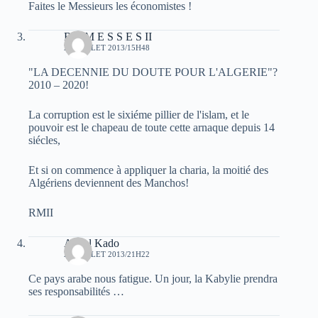
Faites le Messieurs les économistes !
R A M E S S E S II
24 JUILLET 2013/15H48
"LA DECENNIE DU DOUTE POUR L'ALGERIE"?
2010 – 2020!
La corruption est le sixiéme pillier de l'islam, et le
pouvoir est le chapeau de toute cette arnaque depuis 14
siécles,
Et si on commence à appliquer la charia, la moitié des
Algériens deviennent des Manchos!
RMII
Abdel Kado
24 JUILLET 2013/21H22
Ce pays arabe nous fatigue. Un jour, la Kabylie prendra
ses responsabilités …