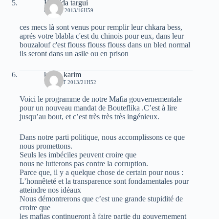
Khalida targui
8 AOÛT 2013/16H59
ces mecs là sont venus pour remplir leur chkara bess,
aprés votre blabla c'est du chinois pour eux, dans leur
bouzalouf c'est flouss flouss flouss dans un bled normal
ils seront dans un asile ou en prison
karim karim
12 AOÛT 2013/21H52
Voici le programme de notre Mafia gouvernementale
pour un nouveau mandat de Bouteflika .C’est à lire
jusqu’au bout, et c’est très très très ingénieux.
Dans notre parti politique, nous accomplissons ce que
nous promettons.
Seuls les imbéciles peuvent croire que
nous ne lutterons pas contre la corruption.
Parce que, il y a quelque chose de certain pour nous :
L’honnêteté et la transparence sont fondamentales pour
atteindre nos idéaux
Nous démontrerons que c’est une grande stupidité de
croire que
les mafias continueront à faire partie du gouvernement