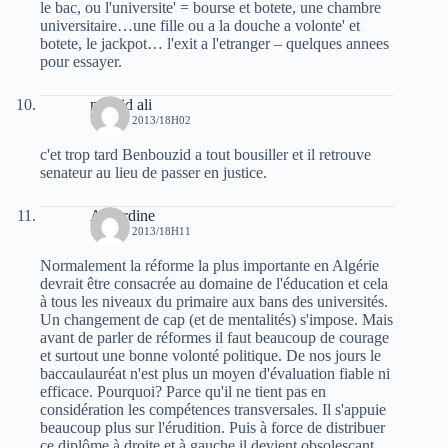
le bac, ou l'universite' = bourse et botete, une chambre
universitaire…une fille ou a la douche a volonte' et
botete, le jackpot… l'exit a l'etranger – quelques annees
pour essayer.
madjid ali
15 JUIN 2013/18H02
c'et trop tard Benbouzid a tout bousiller et il retrouve
senateur au lieu de passer en justice.
Al Jardine
15 JUIN 2013/18H11
Normalement la réforme la plus importante en Algérie
devrait être consacrée au domaine de l'éducation et cela
à tous les niveaux du primaire aux bans des universités.
Un changement de cap (et de mentalités) s'impose. Mais
avant de parler de réformes il faut beaucoup de courage
et surtout une bonne volonté politique. De nos jours le
baccaulauréat n'est plus un moyen d'évaluation fiable ni
efficace. Pourquoi? Parce qu'il ne tient pas en
considération les compétences transversales. Il s'appuie
beaucoup plus sur l'érudition. Puis à force de distribuer
ce diplôme à droite et à gauche il devient obsolescant