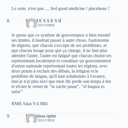
Le reste, n'est que…. feel good medicine ! placebeau !
R A M E S S E S II
15 JUIN 2013/10H00
Je pense que ce système de gouvernance a bien montré
ses limites, il faudrait passer à autre chose, l'autonomie
de régions, que chacun s'occupe de ses problèmes, et
que chacun bouge pour que ça change, il ne faut plus
attendre l'autre, l'autre est fatigué que chacun choisit ses
représentants localement et constituer un gouvernement
d'union nationale représentant toutes les régions, avec
deux points à exclure des débats, la religion et le
problème de langue, qu'il faut solutionner à l'avance,
moi je n'ai plus envi que mon fils perde son temps à lire
et réciter le verset de "la vache jaune", "el baqara es
safra"'
RMII Alias Ysl Mld
Massinissa opine
15 JUIN 2013/13H10