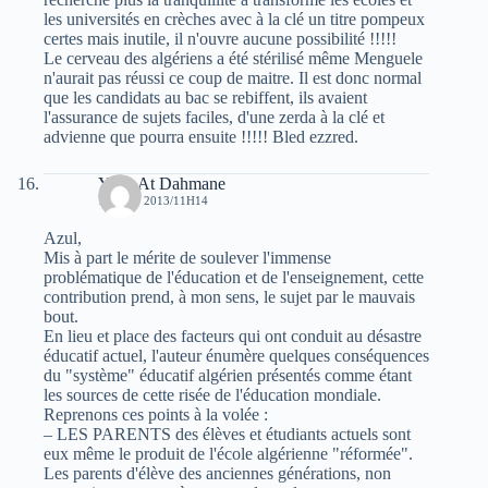
les universités en crèches avec à la clé un titre pompeux
certes mais inutile, il n'ouvre aucune possibilité !!!!!
Le cerveau des algériens a été stérilisé même Menguele
n'aurait pas réussi ce coup de maitre. Il est donc normal
que les candidats au bac se rebiffent, ils avaient
l'assurance de sujets faciles, d'une zerda à la clé et
advienne que pourra ensuite !!!!! Bled ezzred.
Ydyr At Dahmane
17 JUIN 2013/11H14
Azul,
Mis à part le mérite de soulever l'immense
problématique de l'éducation et de l'enseignement, cette
contribution prend, à mon sens, le sujet par le mauvais
bout.
En lieu et place des facteurs qui ont conduit au désastre
éducatif actuel, l'auteur énumère quelques conséquences
du "système" éducatif algérien présentés comme étant
les sources de cette risée de l'éducation mondiale.
Reprenons ces points à la volée :
– LES PARENTS des élèves et étudiants actuels sont
eux même le produit de l'école algérienne "réformée".
Les parents d'élève des anciennes générations, non