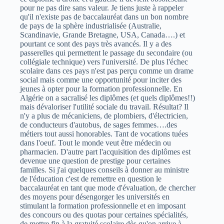
pour ne pas dire sans valeur. Je tiens juste à rappeler
qu'il n'existe pas de baccalauréat dans un bon nombre
de pays de la sphère industrialisée (Australie,
Scandinavie, Grande Bretagne, USA, Canada….) et
pourtant ce sont des pays très avancés. Il y a des
passerelles qui permettent le passage du secondaire (ou
collégiale technique) vers l'université. De plus l'échec
scolaire dans ces pays n'est pas perçu comme un drame
social mais comme une opportunité pour inciter des
jeunes à opter pour la formation professionnelle. En
Algérie on a sacralisé les diplômes (et quels diplômes!!)
mais dévaloriser l'utilité sociale du travail. Résultat? Il
n'y a plus de mécaniciens, de plombiers, d'électricien,
de conducteurs d'autobus, de sages femmes….des
métiers tout aussi honorables. Tant de vocations tuées
dans l'oeuf. Tout le monde veut être médecin ou
pharmacien. D'autre part l'acquisition des diplômes est
devenue une question de prestige pour certaines
familles. Si j'ai quelques conseils à donner au ministre
de l'éducation c'est de remettre en question le
baccalauréat en tant que mode d'évaluation, de chercher
des moyens pour désengorger les universités en
stimulant la formation professionnelle et en imposant
des concours ou des quotas pour certaines spécialités,
de mettre fin à la gratuité scolaire dès qu'on arrive à