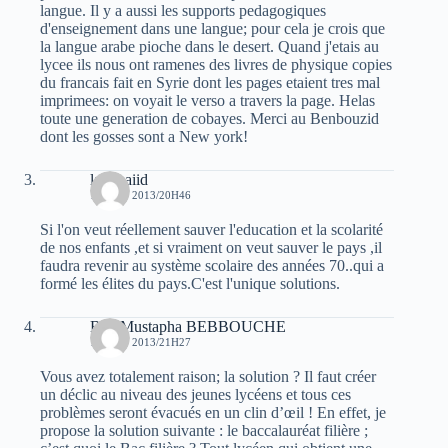
langue. Il y a aussi les supports pedagogiques
d'enseignement dans une langue; pour cela je crois que
la langue arabe pioche dans le desert. Quand j'etais au
lycee ils nous ont ramenes des livres de physique copies
du francais fait en Syrie dont les pages etaient tres mal
imprimees: on voyait le verso a travers la page. Helas
toute une generation de cobayes. Merci au Benbouzid
dont les gosses sont a New york!
laid baiid
14 JUIN 2013/20H46
Si l'on veut réellement sauver l'education et la scolarité
de nos enfants ,et si vraiment on veut sauver le pays ,il
faudra revenir au système scolaire des années 70..qui a
formé les élites du pays.C'est l'unique solutions.
Bey Mustapha BEBBOUCHE
14 JUIN 2013/21H27
Vous avez totalement raison; la solution ? Il faut créer
un déclic au niveau des jeunes lycéens et tous ces
problèmes seront évacués en un clin d’œil ! En effet, je
propose la solution suivante : le baccalauréat filière ;