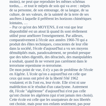
moins), ne peut que reproduire les mêmes schémas
tordus,… et tout le mépris de sois qui va avec : mépris
de sa personne, de son entourage, de sa langue, de sa
culture, de ses valeurs, de la sainteté de la terre de ses
ancêtres à laquelle il préfèrent les horizons chimériques
lointains, …
– Pur ce qu'est des MOYENS, il est vrai que leur
disponibilité est un atout là quand ils sont réellement
utilisé pour améliorer l'enseignement. Par ailleurs,
comparativement à l'école aux années 1960-70 qui a
produit des élites techniques, conscientes de leur rôle
dans la société, l'école d'aujourd'hui a vu ses moyens
démultipliés mais, paradoxalement, ne produit presque
que des tubes digestifs, des déracinés, des manipulables
à souhait, quand ils ne versent pas carrément dans le
terrorisme repentisme re-terrorisme.
De mon point de vue, il n'y a pas de problème de l'école
en Algérie. L'école qu'on a aujourd'hui est celle que
ceux qui nous ont privé de la liberté l'été 1962
voulaient; et ils l'ont eu, leur école. Elle n'est ni une
malédiction ni le résultat d'un cataclysme. Autrement
dit, l'école "algérienne" d'aujourd'hui n'est pas celle
qu'ont choisie les algériens (qui n'ont jamais rien choisi).
Cette école est celle que les usurpateurs de nos libertés
ont choisie, mais pour nos enfants seulement, pas pour