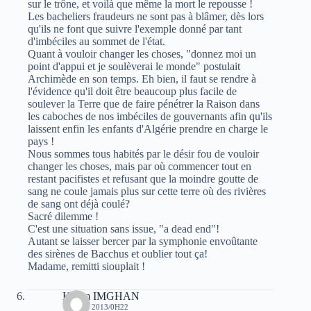
sur le trône, et voilà que même la mort le repousse !
Les bacheliers fraudeurs ne sont pas à blâmer, dès lors
qu'ils ne font que suivre l'exemple donné par tant
d'imbéciles au sommet de l'état.
Quant à vouloir changer les choses, "donnez moi un
point d'appui et je soulèverai le monde" postulait
Archimède en son temps. Eh bien, il faut se rendre à
l'évidence qu'il doit être beaucoup plus facile de
soulever la Terre que de faire pénétrer la Raison dans
les caboches de nos imbéciles de gouvernants afin qu'ils
laissent enfin les enfants d'Algérie prendre en charge le
pays !
Nous sommes tous habités par le désir fou de vouloir
changer les choses, mais par où commencer tout en
restant pacifistes et refusant que la moindre goutte de
sang ne coule jamais plus sur cette terre où des rivières
de sang ont déjà coulé?
Sacré dilemme !
C'est une situation sans issue, "a dead end"!
Autant se laisser bercer par la symphonie envoûtante
des sirènes de Bacchus et oublier tout ça!
Madame, remitti siouplait !
Karim IMGHAN
15 JUIN 2013/0H22