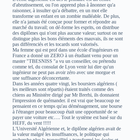
d'abrutissement, ou l'on apprend plus à ânonner qu'a
raisonner, à insulter qu'a débattre, en un mot elle
transforme un enfant en un zombie malléable. De plus,
elle n'a jamais été conçue pour former et répondre au
marché du travail; on dé-forme les esprits, on distribue
des diplômes qui n'ont plus aucune valeur; surtout on ne
distingue plus les bons éléments des mauvais, ils ne sont
pas différenciés et les tocards sont valorisés.
Ma femme qui est prof dans une école d'ingénieurs en
France a donné un ZERO à un étudiant venu pour un
master "TBESNISS "a vu un conseiller, ou prétendu
comme tel, du consulat de Lyon venir lui dire qu'un
ingénieur ne peut pas avoir zéro avec une morgue et
une suffisance déconcertante.
Dans les années quatre vingt, les boursiers algériens (
les meilleurs sont répartis) étaient traités comme des
chiens au Ministère dirigé par Mr Brerhi, ils donnaient
l'impression de quémander. il est vrai que beaucoup ne
pensaient en ce temps qu'au déménagement, une bourse
à l'étranger pour beaucoup était une opportunité de se
payer une voiture etc…. Tout le système est basé sur du
HEFF, du vent !!!!!
L'Université Algérienne et, le diplôme algérien avait de
la valeur malgré les insuffisances, le politique qui
recherche plus la tranquillité a transformé les écoles et