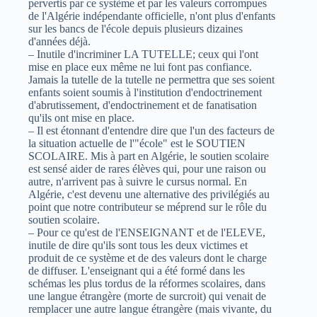
pervertis par ce système et par les valeurs corrompues
de l'Algérie indépendante officielle, n'ont plus d'enfants
sur les bancs de l'école depuis plusieurs dizaines
d'années déjà.
– Inutile d'incriminer LA TUTELLE; ceux qui l'ont
mise en place eux même ne lui font pas confiance.
Jamais la tutelle de la tutelle ne permettra que ses soient
enfants soient soumis à l'institution d'endoctrinement
d'abrutissement, d'endoctrinement et de fanatisation
qu'ils ont mise en place.
– Il est étonnant d'entendre dire que l'un des facteurs de
la situation actuelle de l'"école" est le SOUTIEN
SCOLAIRE. Mis à part en Algérie, le soutien scolaire
est sensé aider de rares élèves qui, pour une raison ou
autre, n'arrivent pas à suivre le cursus normal. En
Algérie, c'est devenu une alternative des privilégiés au
point que notre contributeur se méprend sur le rôle du
soutien scolaire.
– Pour ce qu'est de l'ENSEIGNANT et de l'ELEVE,
inutile de dire qu'ils sont tous les deux victimes et
produit de ce système et de des valeurs dont le charge
de diffuser. L'enseignant qui a été formé dans les
schémas les plus tordus de la réformes scolaires, dans
une langue étrangère (morte de surcroit) qui venait de
remplacer une autre langue étrangère (mais vivante, du