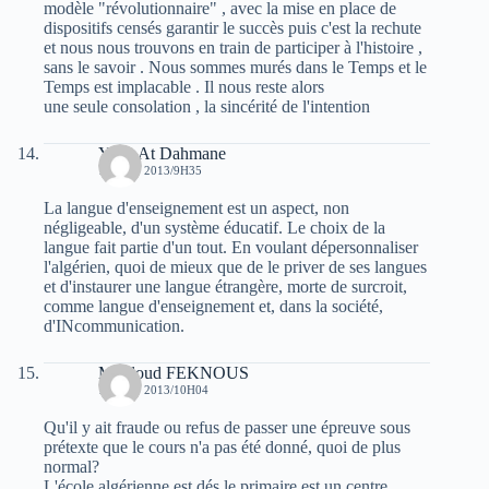
modèle "révolutionnaire" , avec la mise en place de
dispositifs censés garantir le succès puis c'est la rechute
et nous nous trouvons en train de participer à l'histoire ,
sans le savoir . Nous sommes murés dans le Temps et le
Temps est implacable . Il nous reste alors
une seule consolation , la sincérité de l'intention
Ydyr At Dahmane
17 JUIN 2013/9H35
La langue d'enseignement est un aspect, non
négligeable, d'un système éducatif. Le choix de la
langue fait partie d'un tout. En voulant dépersonnaliser
l'algérien, quoi de mieux que de le priver de ses langues
et d'instaurer une langue étrangère, morte de surcroit,
comme langue d'enseignement et, dans la société,
d'INcommunication.
Mouloud FEKNOUS
17 JUIN 2013/10H04
Qu'il y ait fraude ou refus de passer une épreuve sous
prétexte que le cours n'a pas été donné, quoi de plus
normal?
L'école algérienne est dés le primaire est un centre