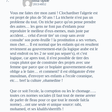
Massinissa opine
15 JUIN 2013/4H52
Vous me faites rire mon zami ! Clochardiser l'algerie est
est projet de plus de 50 ans ! La tricherie n'est pas un
probleme du tout. On triche parce qu'on pense prendre
des autres… les gens ne font pas d'enfants pour
reproduire le meilleur d'eux-memes, mais juste par
accident… celui d'avoir tire' un coup sans avoir
consulte' son porte-feuille ! la prostitution a ses vertues,
mon cher… Il est normal que les enfants qui en resultent
reviennent au gouvernement-etat (la logique arabe est le
seul endroit ou les 2 ne sont pas separe's), et c'est
logique, car apres tout, il n'est possible de tirer des
coups plutot que de construire des projets avec une
femme que parce que ce boplaire gouvernement-etat
oblige a le faire… et comment? il est obligatoire d'etre
musulman, d'envoyer ses enfants a l'ecole coranique,
etc… bref la culture ,ohamedine !
Que ce soit l'ecole, la corruption ou les le chomage…..
toutes ces normes sociales (il faut tout de meme arreter
de parler de fleau pour ce que tout le monde fait:la
norme)…ont une seule et unique source: rabi,
mohamed, et ses khalifs/sherriffs !