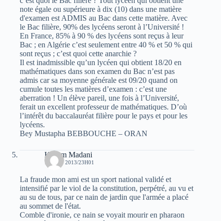
c’est quoi le Bac filière ? Tout lycéen qui obtient une
note égale ou supérieure à dix (10) dans une matière
d'examen est ADMIS au Bac dans cette matière. Avec
le Bac filière, 90% des lycéens seront à l’Université !
En France, 85% à 90 % des lycéens sont reçus à leur
Bac ; en Algérie c’est seulement entre 40 % et 50 % qui
sont reçus ; c’est quoi cette anarchie ?
Il est inadmissible qu’un lycéen qui obtient 18/20 en
mathématiques dans son examen du Bac n’est pas
admis car sa moyenne générale est 09/20 quand on
cumule toutes les matières d’examen : c’est une
aberration ! Un élève pareil, une fois à l’Université,
ferait un excellent professeur de mathématiques. D’où
l’intérêt du baccalauréat filière pour le pays et pour les
lycéens.
Bey Mustapha BEBBOUCHE – ORAN
Kacem Madani
14 JUIN 2013/23H01
La fraude mon ami est un sport national validé et
intensifié par le viol de la constitution, perpétré, au vu et
au su de tous, par ce nain de jardin que l'armée a placé
au sommet de l'état.
Comble d'ironie, ce nain se voyait mourir en pharaon