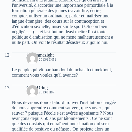
l'université, d'accorder une importance primordiale à la
formation générale des jeunes (savoir lire, écrire,
compter, utiliser un ordinateur, parler et maîtriser une
langue étrangère, des cours sur la contraception et
d'éducation sexuelle, miser sur le sport Oh combien
négligé…..)….et last but not least mettre fin à toute
politique d'arabisation qui ne mène malheureusement à
nulle part. On voit le résultat désastreux aujourd'hui.
juba tamazight
15 JUIN 2013/19H51
Le peuple qui vit par hamdoulah inchalah et mekbout,
comment vous voulez qu'il avance?
Guel Dring
16 JUIN 2013/8H07
Nous devrions donc d'abord trouver l'institution chargée
de nous apprendre comment sauver , que sauver , qui
sauver ? puisque l'école s'est avérée agonisante ? Nous
avançons depuis 50 ans par tâtonnements . Ce ne sont
que des constats qui entraînent une situation qui sera
qualifiée de positive ou néfaste . On projette alors un