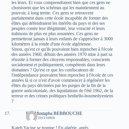
les leurs. Et vous comprendraient bien que ces gens ne
choisissent que les schémas qui les maintiennent au
pouvoir, à long terme. Ces gens se retrouvent
parfaitement dans cette école incapable de former des
élites qui défendraient les intérêts du pays et des ses
peuples contre leur illégitimité, leur voracité et leurs
trahisons de plus en plus assumées. Ces gens ne
permettront jamais à leurs enfants de s'approcher à 3000
kilomètres à la ronde d'une école algérienne.
Sinon, qu'est ce qu'ils pouvaient bien reprocher à l'école
des années 1960, débuts des années 1970 mise à part sa
réussite à former des citoyens responsables, conscients
socialement et politiquement, compétents dans leurs
domaines ? Qu'est ce que les confiscateurs de
l'indépendance pouvaient bien reprocher à l'école de ces
années là si ce n'est d'avoir commencer à régénérer les
élites du pays décimées par les purges de la fin de la
guerre anticoloniale, des liquidations de l'été 1962, de la
terreur et des crimes politiques benbello-boumedyeniens
?
Bey Mustapha BEBBOUCHE
19 JUIN 2013/10H36
Kateb Yacine se trompe ! En algérie, après