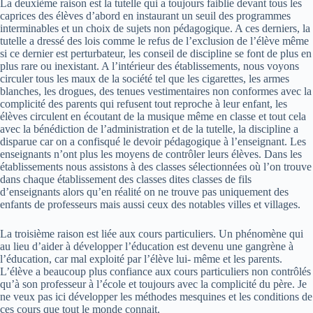
La deuxième raison est la tutelle qui a toujours faiblie devant tous les
caprices des élèves d’abord en instaurant un seuil des programmes
interminables et un choix de sujets non pédagogique. A ces derniers, la
tutelle a dressé des lois comme le refus de l’exclusion de l’élève même
si ce dernier est perturbateur, les conseil de discipline se font de plus en
plus rare ou inexistant. A l’intérieur des établissements, nous voyons
circuler tous les maux de la société tel que les cigarettes, les armes
blanches, les drogues, des tenues vestimentaires non conformes avec la
complicité des parents qui refusent tout reproche à leur enfant, les
élèves circulent en écoutant de la musique même en classe et tout cela
avec la bénédiction de l’administration et de la tutelle, la discipline a
disparue car on a confisqué le devoir pédagogique à l’enseignant. Les
enseignants n’ont plus les moyens de contrôler leurs élèves. Dans les
établissements nous assistons à des classes sélectionnées où l’on trouve
dans chaque établissement des classes dites classes de fils
d’enseignants alors qu’en réalité on ne trouve pas uniquement des
enfants de professeurs mais aussi ceux des notables villes et villages.
La troisième raison est liée aux cours particuliers. Un phénomène qui
au lieu d’aider à développer l’éducation est devenu une gangrène à
l’éducation, car mal exploité par l’élève lui- même et les parents.
L’élève a beaucoup plus confiance aux cours particuliers non contrôlés
qu’à son professeur à l’école et toujours avec la complicité du père. Je
ne veux pas ici développer les méthodes mesquines et les conditions de
ces cours que tout le monde connait.