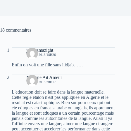
18 commentaires
juba tamazight
14 JUIN 2013/18H26
Enfin on voit une fille sans hidjab……
Massine Ait Ameur
14 JUIN 2013/20H17
L'education doit se faire dans la langue maternelle.
Cette regle etalon n'est pas appliquee en Algerie et le
resultat est catastrophique. Bien sur pour ceux qui ont
ete eduques en francais, arabe ou anglais, ils apprennent
la langue et sont eduques a un certain pourcentage mais
jamais comme les autochtones de la langue. Aussi il ya
l'affinite envers une langue; aimer une langue etrangere
peut accentuer et accelerer les performance dans cette