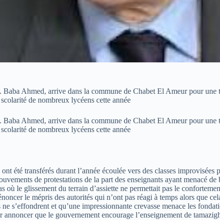
 M. Baba Ahmed, arrive dans la commune de Chabet El Ameur pour une t
 scolarité de nombreux lycéens cette année
 M. Baba Ahmed, arrive dans la commune de Chabet El Ameur pour une t
 scolarité de nombreux lycéens cette année
ves ont été transférés durant l’année écoulée vers des classes improvisé
nts de protestations de la part des enseignants ayant menacé de boyco
cas où le glissement du terrain d’assiette ne permettait pas le conforteme
noncer le mépris des autorités qui n’ont pas réagi à temps alors que cela 
s ne s’effondrent et qu’une impressionnante crevasse menace les fondatio
ur annoncer que le gouvernement encourage l’enseignement de tamazight