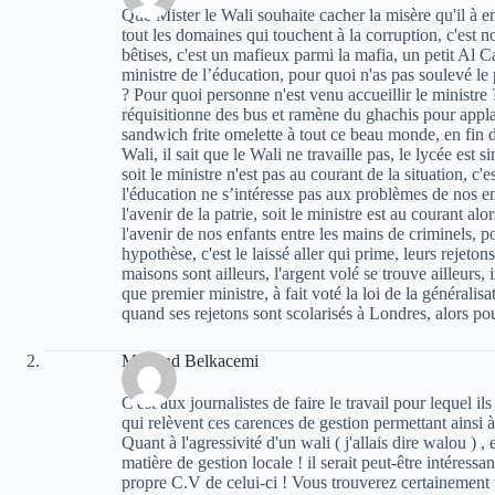
Que Mister le Wali souhaite cacher la misère qu'il à 
tout les domaines qui touchent à la corruption, c'est 
bêtises, c'est un mafieux parmi la mafia, un petit Al
ministre de l’éducation, pour quoi n'as pas soulevé le
? Pour quoi personne n'est venu accueillir le ministre ?
réquisitionne des bus et ramène du ghachis pour applau
sandwich frite omelette à tout ce beau monde, en fin 
Wali, il sait que le Wali ne travaille pas, le lycée est s
soit le ministre n'est pas au courant de la situation, c
l'éducation ne s’intéresse pas aux problèmes de nos enfa
l'avenir de la patrie, soit le ministre est au courant alo
l'avenir de nos enfants entre les mains de criminels, 
hypothèse, c'est le laissé aller qui prime, leurs rejetons
maisons sont ailleurs, l'argent volé se trouve ailleu
que premier ministre, à fait voté la loi de la généralisa
quand ses rejetons sont scolarisés à Londres, alors po
Mohand Belkacemi
C'est aux journalistes de faire le travail pour lequel i
qui relèvent ces carences de gestion permettant ainsi à
Quant à l'agressivité d'un wali ( j'allais dire walou ) 
matière de gestion locale ! il serait peut-être intéress
propre C.V de celui-ci ! Vous trouverez certainement u