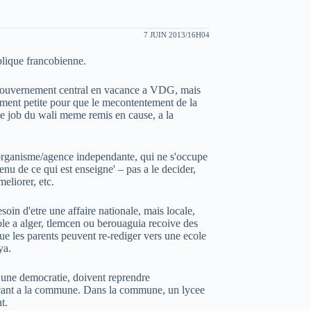
7 JUIN 2013/16H04
blique francobienne.
e gouvernement central en vacance a VDG, mais
mment petite pour que le mecontentement de la
le job du wali meme remis en cause, a la
n organisme/agence independante, qui ne s'occupe
enu de ce qui est enseigne' – pas a le decider,
eliorer, etc.
soin d'etre une affaire nationale, mais locale,
cole a alger, tlemcen ou berouaguia recoive des
ue les parents peuvent re-rediger vers une ecole
ya.
t une democratie, doivent reprendre
t a la commune. Dans la commune, un lycee
t.