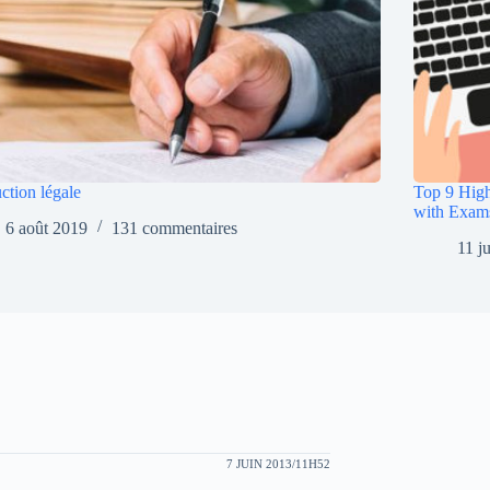
ction légale
Top 9 High
with Exam
6 août 2019
131 commentaires
11 j
7 JUIN 2013/11H52