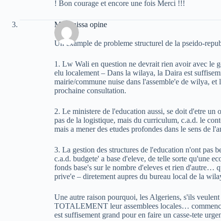
! Bon courage et encore une fois Merci !!!
Massinissa opine
Un example de probleme structurel de la pseido-repu
1. Lw Wali en question ne devrait rien avoir avec l
elu localement – Dans la wilaya, la Daira est suffise
mairie/commune nuise dans l'assemble'e de wilya, et 
prochaine consultation.
2. Le ministere de l'education aussi, se doit d'etre u
pas de la logistique, mais du curriculum, c.a.d. le cont
mais a mener des etudes profondes dans le sens de l'am
3. La gestion des structures de l'education n'ont pas be
c.a.d. budgete' a base d'eleve, de telle sorte qu'une e
fonds base's sur le nombre d'eleves et rien d'autre… q
prive'e – diretement aupres du bureau local de la wila
Une autre raison pourquoi, les Algeriens, s'ils veulen
TOTALEMENT leur assemblees locales… commencan
est suffisement grand pour en faire un casse-tete urgen