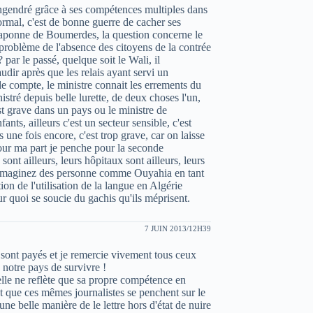
engendré grâce à ses compétences multiples dans
normal, c'est de bonne guerre de cacher ses
 Caponne de Boumerdes, la question concerne le
 problème de l'absence des citoyens de la contrée
 par le passé, quelque soit le Wali, il
dir après que les relais ayant servi un
de compte, le ministre connait les errements du
inistré depuis belle lurette, de deux choses l'un,
'est grave dans un pays ou le ministre de
nts, ailleurs c'est un secteur sensible, c'est
rs une fois encore, c'est trop grave, car on laisse
pour ma part je penche pour la seconde
 sont ailleurs, leurs hôpitaux sont ailleurs, leurs
rs, imaginez des personne comme Ouyahia en tant
tion de l'utilisation de la langue en Algérie
ur quoi se soucie du gachis qu'ils méprisent.
7 JUIN 2013/12H39
ls sont payés et je remercie vivement tous ceux
 notre pays de survivre !
, elle ne reflète que sa propre compétence en
ant que ces mêmes journalistes se penchent sur le
ne belle manière de le lettre hors d'état de nuire