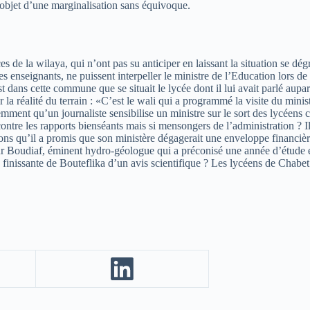
l’objet d’une marginalisation sans équivoque.
ces de la wilaya, qui n’ont pas su anticiper en laissant la situation se d
 enseignants, ne puissent interpeller le ministre de l’Education lors de 
ans cette commune que se situait le lycée dont il lui avait parlé aupar
sur la réalité du terrain : «C’est le wali qui a programmé la visite du 
ment qu’un journaliste sensibilise un ministre sur le sort des lycéens
tre les rapports bienséants mais si mensongers de l’administration ? Il fa
qu’il a promis que son ministère dégagerait une enveloppe financière dan
eur Boudiaf, éminent hydro-géologue qui a préconisé une année d’étude e
n finissante de Bouteflika d’un avis scientifique ? Les lycéens de Chabet