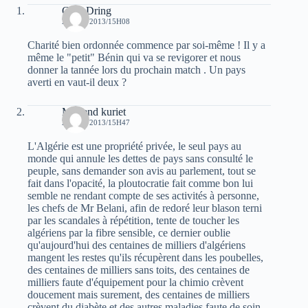
Guel Dring
29 MAI 2013/15H08
Charité bien ordonnée commence par soi-même ! Il y a
même le "petit" Bénin qui va se revigorer et nous
donner la tannée lors du prochain match . Un pays
averti en vaut-il deux ?
Muhend kuriet
29 MAI 2013/15H47
L'Algérie est une propriété privée, le seul pays au
monde qui annule les dettes de pays sans consulté le
peuple, sans demander son avis au parlement, tout se
fait dans l'opacité, la ploutocratie fait comme bon lui
semble ne rendant compte de ses activités à personne,
les chefs de Mr Belani, afin de redoré leur blason terni
par les scandales à répétition, tente de toucher les
algériens par la fibre sensible, ce dernier oublie
qu'aujourd'hui des centaines de milliers d'algériens
mangent les restes qu'ils récupèrent dans les poubelles,
des centaines de milliers sans toits, des centaines de
milliers faute d'équipement pour la chimio crèvent
doucement mais surement, des centaines de milliers
crèvent du diabète et des autres maladies faute de soin,