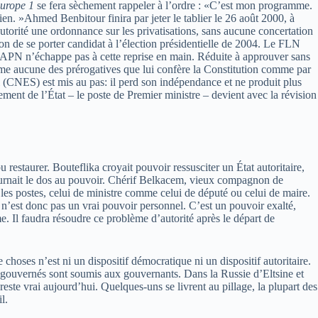
urope 1
se fera sèchement rappeler à l’ordre : «C’est mon programme.
n. »Ahmed Benbitour finira par jeter le tablier le 26 août 2000, à
autorité une ordonnance sur les privatisations, sans aucune concertation
ion de se porter candidat à l’élection présidentielle de 2004. Le FLN
 L’APN n’échappe pas à cette reprise en main. Réduite à approuver sans
ssume aucune des prérogatives que lui confère la Constitution comme par
(CNES) est mis au pas: il perd son indépendance et ne produit plus
ement de l’État – le poste de Premier ministre – devient avec la révision
 restaurer. Bouteflika croyait pouvoir ressusciter un État autoritaire,
 tournait le dos au pouvoir. Chérif Belkacem, vieux compagnon de
 les postes, celui de ministre comme celui de député ou celui de maire.
a n’est donc pas un vrai pouvoir personnel. C’est un pouvoir exalté,
. Il faudra résoudre ce problème d’autorité après le départ de
choses n’est ni un dispositif démocratique ni un dispositif autoritaire.
s gouvernés sont soumis aux gouvernants. Dans la Russie d’Eltsine et
este vrai aujourd’hui. Quelques-uns se livrent au pillage, la plupart des
l.