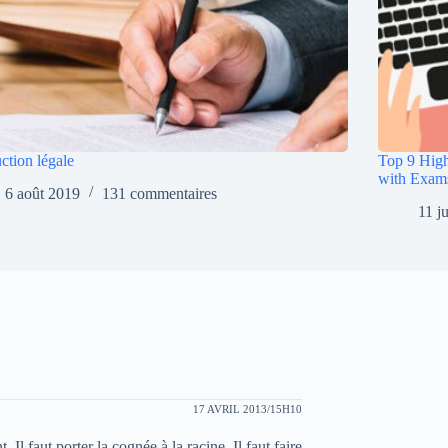
ction légale
Top 9 High
with Exam
6 août 2019
131 commentaires
11 j
17 AVRIL 2013/15H10
Il faut porter la cognée à la racine. Il faut faire