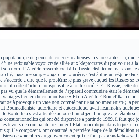
 population, émergence de coteries mafieuses très puissantes…), une élect
ce d’une redoutable voyoucratie alliée aux kleptocrates du pouvoir et à la 
 son nom. L’Algérie ressemblerait à la Russie eltsinienne mais sans les 
marché, mais une simple oligarchie roturière, c’est à dire un régime dans
e s’accorde à dire que le problème le plus grave auquel les Russes se tr
don du rôle d’arbitre indispensable à toute société. En Russie, cette dé
as vu que le démantèlement de l’appareil communiste était le démantèle
avantages héritée du communisme.» Et en Algérie ? Bouteflika, en acheva
 avait déjà provoqué un vide non-comblé par l’Etat boumedieniste ; la pe
at Boumedieniste, autoritaire et autocratique, avait néanmoins quelques
 de Bouteflika s’est articulée autour d’un objectif unique : le rétabliss
ns constitutionnelles qui ont été dispersées à partir de 1989, il faut qu
 les leviers de commande, restaurer l’État autocratique dans lequel il a 
is qui le composent, ont constitué la première étape de la démolition en
s ministres de «membres du gouvernement qui ne font pas grand-chose».