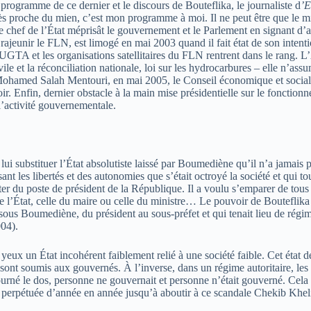
 programme de ce dernier et le discours de Bouteflika, le journaliste d
’E
 proche du mien, c’est mon programme à moi. Il ne peut être que le mie
 le chef de l’État méprisât le gouvernement et le Parlement en signant d’
 rajeunir le FLN, est limogé en mai 2003 quand il fait état de son intent
 L’UGTA et les organisations satellitaires du FLN rentrent dans le rang.
vile et la réconciliation nationale, loi sur les hydrocarbures – elle n’a
 Mohamed Salah Mentouri, en mai 2005, le Conseil économique et social 
r. Enfin, dernier obstacle à la main mise présidentielle sur le fonctionn
l’activité gouvernementale.
ui substituer l’État absolutiste laissé par Boumediène qu’il n’a jamais pu
ant les libertés et des autonomies que s’était octroyé la société et qui
nter du poste de président de la République. Il a voulu s’emparer de tous
e de l’État, celle du maire ou celle du ministre… Le pouvoir de Bouteflik
ous Boumediène, du président au sous-préfet et qui tenait lieu de régime
04).
eux un État incohérent faiblement relié à une société faible. Cet état de 
sont soumis aux gouvernés. À l’inverse, dans un régime autoritaire, le
ourné le dos, personne ne gouvernait et personne n’était gouverné. Cela r
est perpétuée d’année en année jusqu’à aboutir à ce scandale Chekib Kheli