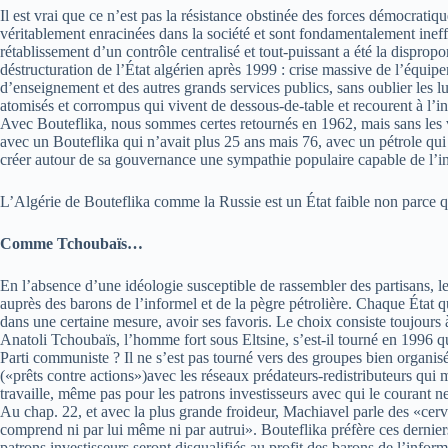
Il est vrai que ce n’est pas la résistance obstinée des forces démocratiq
véritablement enracinées dans la société et sont fondamentalement ineffic
rétablissement d’un contrôle centralisé et tout-puissant a été la disprop
déstructuration de l’État algérien après 1999 : crise massive de l’équi
d’enseignement et des autres grands services publics, sans oublier les lu
atomisés et corrompus qui vivent de dessous-de-table et recourent à l’in
Avec Bouteflika, nous sommes certes retournés en 1962, mais sans les
avec un Bouteflika qui n’avait plus 25 ans mais 76, avec un pétrole qui
créer autour de sa gouvernance une sympathie populaire capable de l’ins
L’Algérie de Bouteflika comme la Russie est un État faible non parce que
Comme Tchoubaïs…
En l’absence d’une idéologie susceptible de rassembler des partisans, les
auprès des barons de l’informel et de la pègre pétrolière. Chaque État qu
dans une certaine mesure, avoir ses favoris. Le choix consiste toujours
Anatoli Tchoubaïs, l’homme fort sous Eltsine, s’est-il tourné en 1996 qua
Parti communiste ? Il ne s’est pas tourné vers des groupes bien organisé
(«prêts contre actions»)avec les réseaux prédateurs-redistributeurs qui
travaille, même pas pour les patrons investisseurs avec qui le courant ne
Au chap. 22, et avec la plus grande froideur, Machiavel parle des «cerv
comprend ni par lui même ni par autrui». Bouteflika préfère ces dernie
patrons investisseurs seront disqualifiés au profit des barons de l’inform