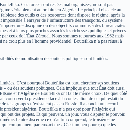
 Bouteflika. Ces forces sont restées mal organisées, ne sont pas
régime véritablement autoritaire en Algérie. Le principal obstacle au
 faiblesse des outils et des ressources dont dispose le régime, après la
 impossible à enrayer de l’infrastructure des transports, du système
té d’imposer une discipline ou des objectifs communs à des bureaucrates
mes et à leurs plus proches associés les richesses publiques et privées.
me par ceux de l’État Zéroual. Nous sommes retournés aux 1962 mais
 ne croit plus en l’homme providentiel. Bouteflika n’a pas réussi à
ilités de mobilisation de soutiens politiques sont limitées.
limitées. C’est pourquoi Bouteflika est parti chercher ses soutiens
is » ou des soutiens politiques. Cela implique que tout État doit aussi,
ltsine et l’Algérie de Bouteflika ont fait le même choix. De quel côté
it conserver la présidence face à la contestation de ce qui restait du
e de tels groupes n’existaient pas en Russie. Il a conclu un accord
e président algérien. Bouteflika n’a pas opté pour l’Algérie qui
qui ont des projets. Et qui peuvent, un jour, vous disputer le pouvoir.
ui-même, l’autre discerne ce qu’autrui comprend, le troisième ne
eux qui comprennent par eux-mêmes. C’est un peu pour ça que les