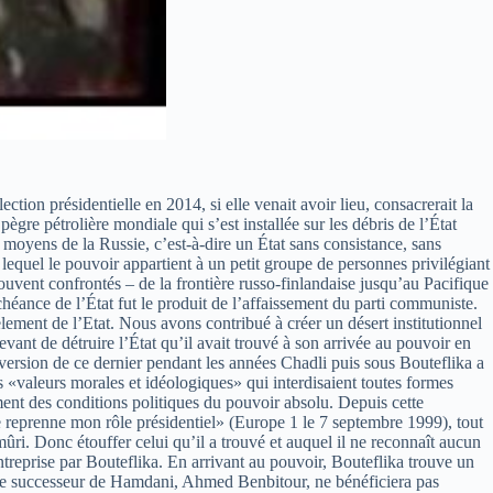
ion présidentielle en 2014, si elle venait avoir lieu, consacrerait la
pègre pétrolière mondiale qui s’est installée sur les débris de l’État
moyens de la Russie, c’est-à-dire un État sans consistance, sans
 lequel le pouvoir appartient à un petit groupe de personnes privilégiant
ouvent confrontés – de la frontière russo-finlandaise jusqu’au Pacifique
chéance de l’État fut le produit de l’affaissement du parti communiste.
ment de l’Etat. Nous avons contribué à créer un désert institutionnel
nt de détruire l’État qu’il avait trouvé à son arrivée au pouvoir en
rversion de ce dernier pendant les années Chadli puis sous Bouteflika a
 «valeurs morales et idéologiques» qui interdisaient toutes formes
ement des conditions politiques du pouvoir absolu. Depuis cette
e je reprenne mon rôle présidentiel» (Europe 1 le 7 septembre 1999), tout
mûri. Donc étouffer celui qu’il a trouvé et auquel il ne reconnaît aucun
treprise par Bouteflika. En arrivant au pouvoir, Bouteflika trouve un
 Le successeur de Hamdani, Ahmed Benbitour, ne bénéficiera pas