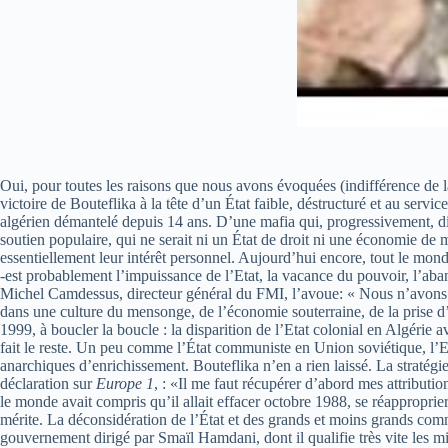
Oui, pour toutes les raisons que nous avons évoquées (indifférence de la
victoire de Bouteflika à la tête d’un État faible, déstructuré et au servi
algérien démantelé depuis 14 ans. D’une mafia qui, progressivement, dit
soutien populaire, qui ne serait ni un État de droit ni une économie de 
essentiellement leur intérêt personnel. Aujourd’hui encore, tout le mond
-est probablement l’impuissance de l’Etat, la vacance du pouvoir, l’aban
Michel Camdessus, directeur général du FMI, l’avoue: « Nous n’avons p
dans une culture du mensonge, de l’économie souterraine, de la prise d’
1999, à boucler la boucle : la disparition de l’Etat colonial en Algérie
fait le reste. Un peu comme l’État communiste en Union soviétique, l’Et
anarchiques d’enrichissement. Bouteflika n’en a rien laissé. La stratégie
déclaration sur
Europe 1
, : «Il me faut récupérer d’abord mes attributio
le monde avait compris qu’il allait effacer octobre 1988, se réapproprier
mérite. La déconsidération de l’État et des grands et moins grands comm
gouvernement dirigé par Smaïl Hamdani, dont il qualifie très vite le