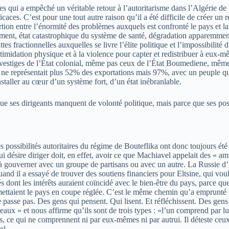
ues qui a empêché un véritable retour à l’autoritarisme dans l’Algérie de
aces. C’est pour une tout autre raison qu’il a été difficile de créer un 
ortion entre l’énormité des problèmes auxquels est confronté le pays et la
pement, état catastrophique du système de santé, dégradation apparemment
ttes fractionnelles auxquelles se livre l’élite politique et l’impossibili
timidation physique et à la violence pour capter et redistribuer à eux-mê
 vestiges de l’État colonial, même pas ceux de l’État Boumediene, mê
 ne représentait plus 52% des exportations mais 97%, avec un peuple qui
taller au cœur d’un système fort, d’un état inébranlable.
 ses dirigeants manquent de volonté politique, mais parce que ses possib
 possibilités autoritaires du régime de Bouteflika ont donc toujours été 
i désire diriger doit, en effet, avoir ce que Machiavel appelait des « am
 à gouverner avec un groupe de partisans ou avec un autre. La Russie d’E
nd il a essayé de trouver des soutiens financiers pour Eltsine, qui voula
s dont les intérêts auraient coïncidé avec le bien-être du pays, parce qu
 mettaient le pays en coupe réglée. C’est le même chemin qu’a emprunté l
 passe pas. Des gens qui pensent. Qui lisent. Et réfléchissent. Des gens 
eaux » et nous affirme qu’ils sont de trois types : «l’un comprend par l
rs, ce qui ne comprennent ni par eux-mêmes ni par autrui. Il déteste c
el.