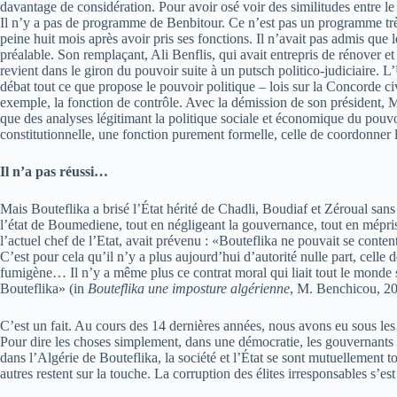
davantage de considération. Pour avoir osé voir des similitudes entre le
Il n’y a pas de programme de Benbitour. Ce n’est pas un programme très
peine huit mois après avoir pris ses fonctions. Il n’avait pas admis que
préalable. Son remplaçant, Ali Benflis, qui avait entrepris de rénover et
revient dans le giron du pouvoir suite à un putsch politico-judiciaire.
débat tout ce que propose le pouvoir politique – lois sur la Concorde ci
exemple, la fonction de contrôle. Avec la démission de son président,
que des analyses légitimant la politique sociale et économique du pouvoi
constitutionnelle, une fonction purement formelle, celle de coordonner 
Il n’a pas réussi…
Mais Bouteflika a brisé l’État hérité de Chadli, Boudiaf et Zéroual sans l
l’état de Boumediene, tout en négligeant la gouvernance, tout en mépris
l’actuel chef de l’Etat, avait prévenu : «Bouteflika ne pouvait se conte
C’est pour cela qu’il n’y a plus aujourd’hui d’autorité nulle part, cell
fumigène… Il n’y a même plus ce contrat moral qui liait tout le monde s
Bouteflika» (in
Bouteflika une imposture algérienne
, M. Benchicou, 20
C’est un fait. Au cours des 14 dernières années, nous avons eu sous les y
Pour dire les choses simplement, dans une démocratie, les gouvernants 
dans l’Algérie de Bouteflika, la société et l’État se sont mutuellement t
autres restent sur la touche. La corruption des élites irresponsables s’