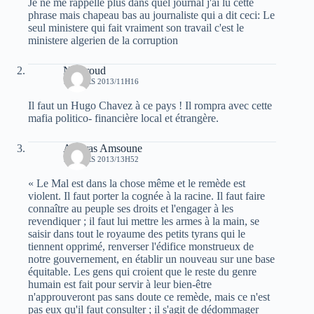
Je ne me rappelle plus dans quel journal j'ai lu cette
phrase mais chapeau bas au journaliste qui a dit ceci: Le
seul ministere qui fait vraiment son travail c'est le
ministere algerien de la corruption
Notproud
10 MARS 2013/11H16
Il faut un Hugo Chavez à ce pays ! Il rompra avec cette
mafia politico- financière local et étrangère.
Atheras Amsoune
10 MARS 2013/13H52
« Le Mal est dans la chose même et le remède est
violent. Il faut porter la cognée à la racine. Il faut faire
connaître au peuple ses droits et l'engager à les
revendiquer ; il faut lui mettre les armes à la main, se
saisir dans tout le royaume des petits tyrans qui le
tiennent opprimé, renverser l'édifice monstrueux de
notre gouvernement, en établir un nouveau sur une base
équitable. Les gens qui croient que le reste du genre
humain est fait pour servir à leur bien-être
n'approuveront pas sans doute ce remède, mais ce n'est
pas eux qu'il faut consulter ; il s'agit de dédommager