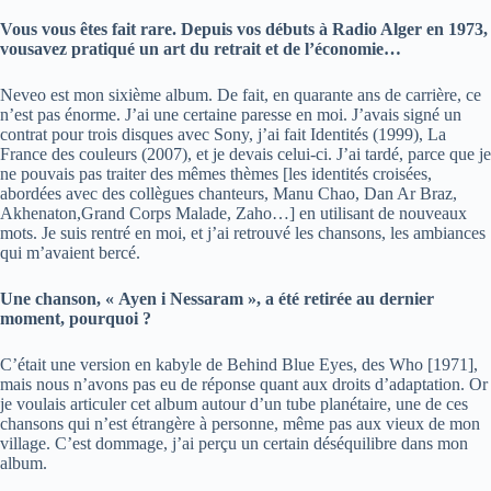
Vous vous êtes fait rare. Depuis vos débuts à Radio Alger en 1973,
vousavez pratiqué un art du retrait et de l’économie…
Neveo est mon sixième album. De fait, en quarante ans de carrière, ce
n’est pas énorme. J’ai une certaine paresse en moi. J’avais signé un
contrat pour trois disques avec Sony, j’ai fait Identités (1999), La
France des couleurs (2007), et je devais celui-ci. J’ai tardé, parce que je
ne pouvais pas traiter des mêmes thèmes [les identités croisées,
abordées avec des collègues chanteurs, Manu Chao, Dan Ar Braz,
Akhenaton,Grand Corps Malade, Zaho…] en utilisant de nouveaux
mots. Je suis rentré en moi, et j’ai retrouvé les chansons, les ambiances
qui m’avaient bercé.
Une chanson, « Ayen i Nessaram », a été retirée au dernier
moment, pourquoi ?
C’était une version en kabyle de Behind Blue Eyes, des Who [1971],
mais nous n’avons pas eu de réponse quant aux droits d’adaptation. Or
je voulais articuler cet album autour d’un tube planétaire, une de ces
chansons qui n’est étrangère à personne, même pas aux vieux de mon
village. C’est dommage, j’ai perçu un certain déséquilibre dans mon
album.