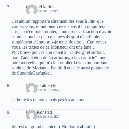
mouloud karim
7 FÉVRIER 2013/17H15
Cet album rapportera sûrement des sous à Idir -que
voulez-vous, il faut bien vivre- mais il lui rapportera
aussi, à n'en point douter, l'immense satisfaction d'avoir
su nous toucher par ce je ne sais quoi d'ineffable, ce
supplément d'âme, suis-je tenté de dire… Car, voyez
vous, les textes de ce Monsieur ont une âme…
PS : bravo pour le clin d'oeil à "Ludwig" et surtout,
pour l'adaptation de "scarborough fair canticle" -une
pure merveille qui m'a fait oublier la version pourtant
sublime de Marianne Faithfull et celle aussi poignante
de Simon&Garfunkel.
Salima Takbaylit
8 FÉVRIER 2013/12H52
j'admire les oeuvres mais pas les auteurs.
Inger Konstad
8 FÉVRIER 2013/21H27
Idir est un grand chanteur ( No doubt about it)