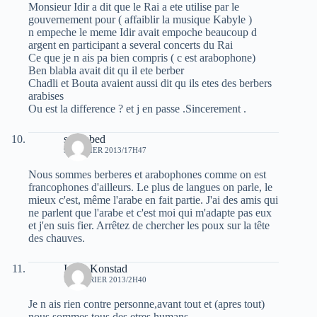
Monsieur Idir a dit que le Rai a ete utilise par le
gouvernement pour ( affaiblir la musique Kabyle )
n empeche le meme Idir avait empoche beaucoup d
argent en participant a several concerts du Rai
Ce que je n ais pa bien compris ( c est arabophone)
Ben blabla avait dit qu il ete berber
Chadli et Bouta avaient aussi dit qu ils etes des berbers
arabises
Ou est la difference ? et j en passe .Sincerement .
sam abed
9 FÉVRIER 2013/17H47
Nous sommes berberes et arabophones comme on est
francophones d'ailleurs. Le plus de langues on parle, le
mieux c'est, même l'arabe en fait partie. J'ai des amis qui
ne parlent que l'arabe et c'est moi qui m'adapte pas eux
et j'en suis fier. Arrêtez de chercher les poux sur la tête
des chauves.
Inger Konstad
12 FÉVRIER 2013/2H40
Je n ais rien contre personne,avant tout et (apres tout)
nous sommes tous des etres humans.