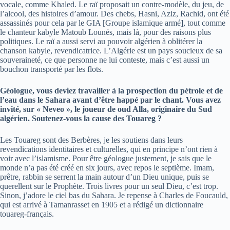
vocale, comme Khaled. Le raï proposait un contre-modèle, du jeu, de
l’alcool, des histoires d’amour. Des chebs, Hasni, Aziz, Rachid, ont été
assassinés pour cela par le GIA [Groupe islamique armé], tout comme
le chanteur kabyle Matoub Lounés, mais là, pour des raisons plus
politiques. Le raï a aussi servi au pouvoir algérien à oblitérer la
chanson kabyle, revendicatrice. L’Algérie est un pays soucieux de sa
souveraineté, ce que personne ne lui conteste, mais c’est aussi un
bouchon transporté par les flots.
Géologue, vous deviez travailler à la prospection du pétrole et de
l’eau dans le Sahara avant d’être happé par le chant. Vous avez
invité, sur « Neveo », le joueur de oud Alla, originaire du Sud
algérien. Soutenez-vous la cause des Touareg ?
Les Touareg sont des Berbères, je les soutiens dans leurs
revendications identitaires et culturelles, qui en principe n’ont rien à
voir avec l’islamisme. Pour être géologue justement, je sais que le
monde n’a pas été créé en six jours, avec repos le septième. Imam,
prêtre, rabbin se serrent la main autour d’un Dieu unique, puis se
querellent sur le Prophète. Trois livres pour un seul Dieu, c’est trop.
Sinon, j’adore le ciel bas du Sahara. Je repense à Charles de Foucauld,
qui est arrivé à Tamanrasset en 1905 et a rédigé un dictionnaire
touareg-français.