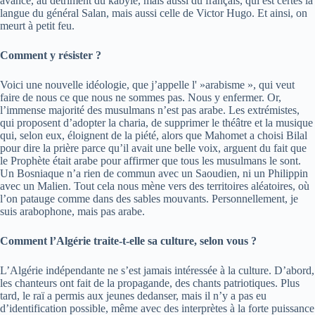
avance, au détriment du kabyle, mais aussi du français, qui est certes la
langue du général Salan, mais aussi celle de Victor Hugo. Et ainsi, on
meurt à petit feu.
Comment y résister ?
Voici une nouvelle idéologie, que j’appelle l' »arabisme », qui veut
faire de nous ce que nous ne sommes pas. Nous y enfermer. Or,
l’immense majorité des musulmans n’est pas arabe. Les extrémistes,
qui proposent d’adopter la charia, de supprimer le théâtre et la musique
qui, selon eux, éloignent de la piété, alors que Mahomet a choisi Bilal
pour dire la prière parce qu’il avait une belle voix, arguent du fait que
le Prophète était arabe pour affirmer que tous les musulmans le sont.
Un Bosniaque n’a rien de commun avec un Saoudien, ni un Philippin
avec un Malien. Tout cela nous mène vers des territoires aléatoires, où
l’on patauge comme dans des sables mouvants. Personnellement, je
suis arabophone, mais pas arabe.
Comment l’Algérie traite-t-elle sa culture, selon vous ?
L’Algérie indépendante ne s’est jamais intéressée à la culture. D’abord,
les chanteurs ont fait de la propagande, des chants patriotiques. Plus
tard, le raï a permis aux jeunes dedanser, mais il n’y a pas eu
d’identification possible, même avec des interprètes à la forte puissance