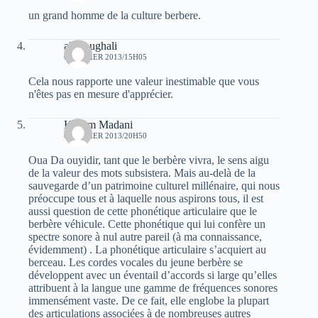
un grand homme de la culture berbere.
ali Foughali
6 FÉVRIER 2013/15H05
Cela nous rapporte une valeur inestimable que vous
n'êtes pas en mesure d'apprécier.
Kacem Madani
6 FÉVRIER 2013/20H50
Oua Da ouyidir, tant que le berbère vivra, le sens aigu
de la valeur des mots subsistera. Mais au-delà de la
sauvegarde d’un patrimoine culturel millénaire, qui nous
préoccupe tous et à laquelle nous aspirons tous, il est
aussi question de cette phonétique articulaire que le
berbère véhicule. Cette phonétique qui lui confère un
spectre sonore à nul autre pareil (à ma connaissance,
évidemment) . La phonétique articulaire s’acquiert au
berceau. Les cordes vocales du jeune berbère se
développent avec un éventail d’accords si large qu’elles
attribuent à la langue une gamme de fréquences sonores
immensément vaste. De ce fait, elle englobe la plupart
des articulations associées à de nombreuses autres