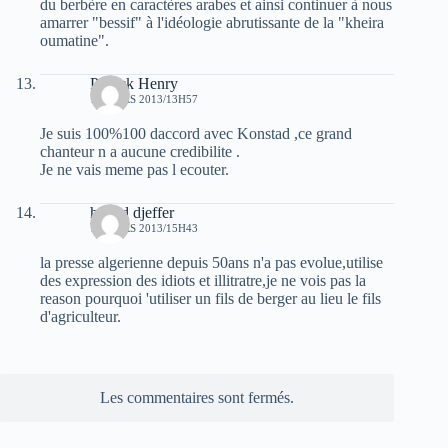
du berbère en caractères arabes et ainsi continuer à nous
amarrer "bessif" à l'idéologie abrutissante de la "kheira
oumatine".
Patrick Henry
15 MARS 2013/13H57
Je suis 100%100 daccord avec Konstad ,ce grand
chanteur n a aucune credibilite .
Je ne vais meme pas l ecouter.
hamid djeffer
16 MARS 2013/15H43
la presse algerienne depuis 50ans n'a pas evolue,utilise
des expression des idiots et illitratre,je ne vois pas la
reason pourquoi 'utiliser un fils de berger au lieu le fils
d'agriculteur.
Les commentaires sont fermés.