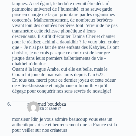
langues. A cet égard, le berbère devrait être déclaré
patrimoine universel de l’humanité, et sa sauvegarde
prise en charge de façon prioritaire par les organismes
concernés. Malheureusement, de nombreux berbères
vivant loin des contrées berbères font l’erreur de ne pas
transmettre cette richesse phonétique à leurs
descendants. Il suffit d’écouter Tanina Cheriet chanter
pour le réaliser, achimi a daouidhir ? Je veux bien croire
que « Je n'ai pas fait de mes enfants des Kabyles, ils ont
choisi », je ne crois pas que ce choix est de leur gré
jusque dans leurs premiers balbutiements de vie «
dhakhel n’douh ».
Quant à la langue Arabe, oui elle est belle, mais le
Coran lui joue de mauvais tours depuis l’an 622.
En tous cas, merci pour ce dernier joyau et cette odeur
de « tivekhssissine et inighmane n’tmourth » qu’il
dégage pour conquérir nos sens sevrés de nostalgie!
mohamed boudebza
7 FÉVRIER 2013/9H17
monsieur Idir, je vous admire beaucoup vous etes un
authentique artiste et heureusement que la France est là
pour veiller sur nos créateurs