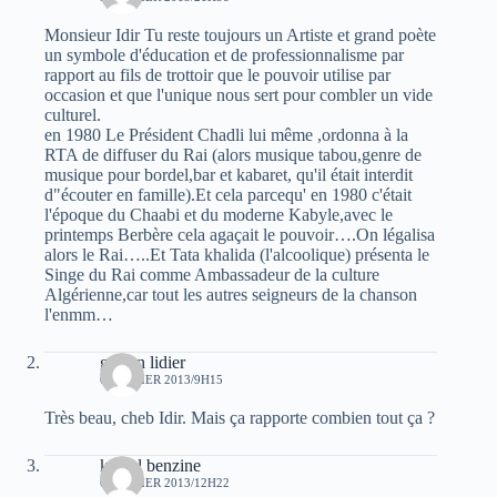
Monsieur Idir Tu reste toujours un Artiste et grand poète
un symbole d'éducation et de professionnalisme par
rapport au fils de trottoir que le pouvoir utilise par
occasion et que l'unique nous sert pour combler un vide
culturel.
en 1980 Le Président Chadli lui même ,ordonna à la
RTA de diffuser du Rai (alors musique tabou,genre de
musique pour bordel,bar et kabaret, qu'il était interdit
d"écouter en famille).Et cela parcequ' en 1980 c'était
l'époque du Chaabi et du moderne Kabyle,avec le
printemps Berbère cela agaçait le pouvoir….On légalisa
alors le Rai…..Et Tata khalida (l'alcoolique) présenta le
Singe du Rai comme Ambassadeur de la culture
Algérienne,car tout les autres seigneurs de la chanson
l'enmm…
gaston lidier
6 FÉVRIER 2013/9H15
Très beau, cheb Idir. Mais ça rapporte combien tout ça ?
kamel benzine
6 FÉVRIER 2013/12H22