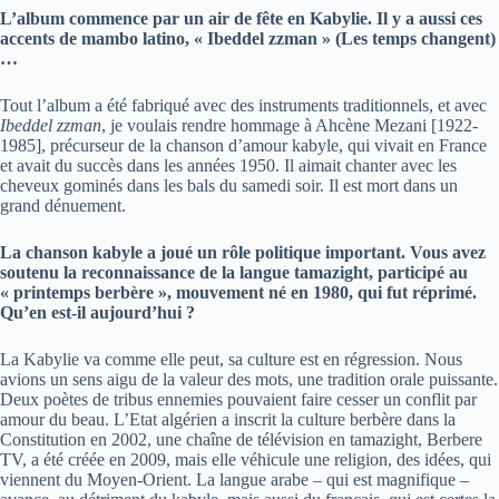
L’album commence par un air de fête en Kabylie. Il y a aussi ces
accents de mambo latino, « Ibeddel zzman » (Les temps changent)
…
Tout l’album a été fabriqué avec des instruments traditionnels, et avec
Ibeddel zzman
, je voulais rendre hommage à Ahcène Mezani [1922-
1985], précurseur de la chanson d’amour kabyle, qui vivait en France
et avait du succès dans les années 1950. Il aimait chanter avec les
cheveux gominés dans les bals du samedi soir. Il est mort dans un
grand dénuement.
La chanson kabyle a joué un rôle politique important. Vous avez
soutenu la reconnaissance de la langue tamazight, participé au
« printemps berbère », mouvement né en 1980, qui fut réprimé.
Qu’en est-il aujourd’hui ?
La Kabylie va comme elle peut, sa culture est en régression. Nous
avions un sens aigu de la valeur des mots, une tradition orale puissante.
Deux poètes de tribus ennemies pouvaient faire cesser un conflit par
amour du beau. L’Etat algérien a inscrit la culture berbère dans la
Constitution en 2002, une chaîne de télévision en tamazight, Berbere
TV, a été créée en 2009, mais elle véhicule une religion, des idées, qui
viennent du Moyen-Orient. La langue arabe – qui est magnifique –