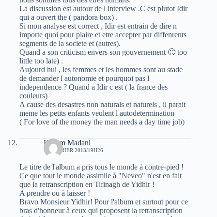
La discussion est autour de l interview .C est plutot Idir
qui a ouvert the ( pandora box) .
Si mon analyse est correct , Idir est entrain de dire n
importe quoi pour plaire et etre accepter par diffenrents
segments de la societe et (autres).
Quand a son criticism envers son gouvernement 🙁 too
little too late) .
Aujourd hui , les femmes et les hommes sont au stade
de demander l autonomie et pourquoi pas l
independence ? Quand a Idir c est ( la france des
couleurs)
A cause des desastres non naturals et naturels , il parait
meme les petits enfants veulent l autodetermination
( For love of the money the man needs a day time job)
Kacem Madani
13 FÉVRIER 2013/19H26
Le titre de l'album a pris tous le monde à contre-pied !
Ce que tout le monde assimile à "Neveo" n'est en fait
que la retranscription en Tifinagh de Yidhir !
A prendre ou à laisser !
Bravo Monsieur Yidhir! Pour l'album et surtout pour ce
bras d'honneur à ceux qui proposent la retranscription