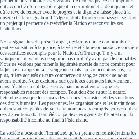
permettre de surmonter les divisions. Le déni de justice et l’impunité
ont accouché d’un pays où règnent la corruption et la délinquance et
où le rêve de renouer avec le progrès et la dignité a laissé place à la
misère et à la résignation. L’Algérie doit affronter son passé et se forger
un projet qui permette de revivifier la Nation et reconstruire ses
institutions.
Nous, signataires du présent appel, déclarons que le compromis ne
peut se substituer à la justice, à la vérité et à la reconnaissance concrète
des sacrifices accomplis pour la Nation. Affirmer qu’il n’y a ni
vainqueurs, ni vaincus ne signifie pas qu’il n’y avait pas de coupables.
Nous ne voulons pas ruiner la légitimité morale de notre combat pour
la justice en appelant à la vengeance mais nous n’acceptons pas, non
plus, d’être accusés de faire commerce du sang de ceux que nous
avons perdus. Nous excluons que des juges étrangers interviennent
dans l’établissement de la vérité, mais nous attendons que les
responsables rendent des comptes. Tout doit être su sur la nature,
l’étendue ainsi que les causes des crimes terroristes et des violations
des droits humains. Les personnes, les organisations et les institutions
qui en sont coupables doivent être nommées, y compris pour ce qui est
des disparitions dont ont été coupables des agents de l’Etat et dont la
responsabilité incombe au final à l’islamisme.
La société a besoin de l’honnêteté, qu’on prenne en considérations les
besoins et les sentiments des victimes et de ceux qui se sont sacrifiés,