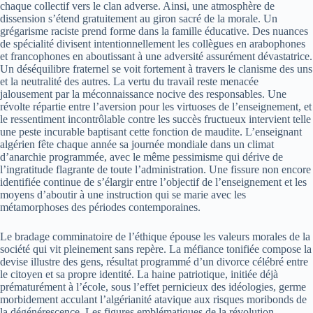
chaque collectif vers le clan adverse. Ainsi, une atmosphère de
dissension s’étend gratuitement au giron sacré de la morale. Un
grégarisme raciste prend forme dans la famille éducative. Des nuances
de spécialité divisent intentionnellement les collègues en arabophones
et francophones en aboutissant à une adversité assurément dévastatrice.
Un déséquilibre fraternel se voit fortement à travers le clanisme des uns
et la neutralité des autres. La vertu du travail reste menacée
jalousement par la méconnaissance nocive des responsables. Une
révolte répartie entre l’aversion pour les virtuoses de l’enseignement, et
le ressentiment incontrôlable contre les succès fructueux intervient telle
une peste incurable baptisant cette fonction de maudite. L’enseignant
algérien fête chaque année sa journée mondiale dans un climat
d’anarchie programmée, avec le même pessimisme qui dérive de
l’ingratitude flagrante de toute l’administration. Une fissure non encore
identifiée continue de s’élargir entre l’objectif de l’enseignement et les
moyens d’aboutir à une instruction qui se marie avec les
métamorphoses des périodes contemporaines.
Le bradage comminatoire de l’éthique épouse les valeurs morales de la
société qui vit pleinement sans repère. La méfiance tonifiée compose la
devise illustre des gens, résultat programmé d’un divorce célébré entre
le citoyen et sa propre identité. La haine patriotique, initiée déjà
prématurément à l’école, sous l’effet pernicieux des idéologies, germe
morbidement acculant l’algérianité atavique aux risques moribonds de
la dégénérescence. Les figures emblématiques de la révolution