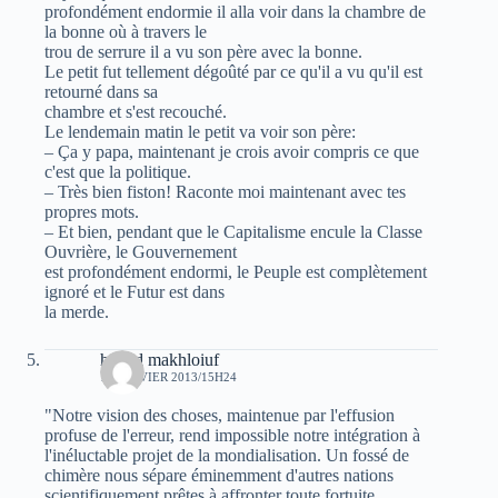
profondément endormie il alla voir dans la chambre de
la bonne où à travers le
trou de serrure il a vu son père avec la bonne.
Le petit fut tellement dégoûté par ce qu'il a vu qu'il est
retourné dans sa
chambre et s'est recouché.
Le lendemain matin le petit va voir son père:
– Ça y papa, maintenant je crois avoir compris ce que
c'est que la politique.
– Très bien fiston! Raconte moi maintenant avec tes
propres mots.
– Et bien, pendant que le Capitalisme encule la Classe
Ouvrière, le Gouvernement
est profondément endormi, le Peuple est complètement
ignoré et le Futur est dans
la merde.
hamid makhloiuf
13 JANVIER 2013/15H24
"Notre vision des choses, maintenue par l'effusion
profuse de l'erreur, rend impossible notre intégration à
l'inéluctable projet de la mondialisation. Un fossé de
chimère nous sépare éminemment d'autres nations
scientifiquement prêtes à affronter toute fortuite