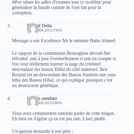
élève sdans les salles d'examen tout ce systèlme pour
généraliser la fraude comme ils l'ont fait pour la
corruption.
Rachid Della
7 JANVIER 2013/17H19
Message a son Excellence Mr le ministre Baba Ahmed:
Le rapport de la commission Benzaghou devrait être
réévalué ,mis à jour éventuellement et pris en compte si
l'on veut réellement tourner la page du criminel
descendant des banou Hillal du côté maternel. Ben
Bouzid est un descendant des Banou Souleim une sous
tribu des Banou Hillal, ce qui explique pourquoi c'est
un destructeur génétique.
koceila ramdani
8 JANVIER 2013/20H20
Vous avez certainement entendu parler de cette blague,
Eh bien en Algérie ça en est pas une: Lisez plutôt.
Un garçon demande à son père :