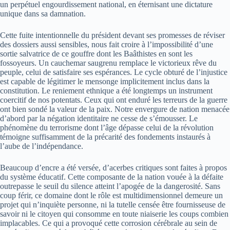
un perpétuel engourdissement national, en éternisant une dictature
unique dans sa damnation.
Cette fuite intentionnelle du président devant ses promesses de réviser
des dossiers aussi sensibles, nous fait croire à l’impossibilité d’une
sortie salvatrice de ce gouffre dont les Baâthistes en sont les
fossoyeurs. Un cauchemar saugrenu remplace le victorieux rêve du
peuple, celui de satisfaire ses espérances. Le cycle obturé de l’injustice
est capable de légitimer le mensonge implicitement inclus dans la
constitution. Le reniement ethnique a été longtemps un instrument
coercitif de nos potentats. Ceux qui ont enduré les terreurs de la guerre
ont bien sondé la valeur de la paix. Notre envergure de nation menacée
d’abord par la négation identitaire ne cesse de s’émousser. Le
phénomène du terrorisme dont l’âge dépasse celui de la révolution
témoigne suffisamment de la précarité des fondements instaurés à
l’aube de l’indépendance.
Beaucoup d’encre a été versée, d’acerbes critiques sont faites à propos
du système éducatif. Cette composante de la nation vouée à la défaite
outrepasse le seuil du silence atteint l’apogée de la dangerosité. Sans
coup férir, ce domaine dont le rôle est multidimensionnel demeure un
projet qui n’inquiète personne, ni la tutelle censée être fournisseuse de
savoir ni le citoyen qui consomme en toute niaiserie les coups combien
implacables. Ce qui a provoqué cette corrosion cérébrale au sein de