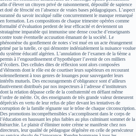
afin d’élever un citoyen privé de raisonnement, dépouillé de sapience
et doté de férocité en l’absence de vraies bases pédagogiques. L’aspect
suranné du savoir inculqué rallie concurremment le manque remarqué
en formation. Les compositions de chaque trimestre opérées comme
formalité d’évaluation perdent de leur efficacité et deviennent un
stratagème imparable qui immunise une dense couche d’enseignants
contre toute éventuelle accusation émanant de la société. Le
phénomène du gonflement de notes s’est mué en un acte étrangement
primé par la tutelle, ce qui démontre indéniablement la nuisance voulue
du système éducatif algérien. L’annulation de l’examen de la 6ème a
permis à l’engourdissement d’hypothéquer l’avenir de ces milliers
d’écoliers. Des cellules dites de réflexion sont alors composées
d’éléments dont le rôle est de courtiser leurs supérieurs en recourant
solennellement à tous genres de louanges pour sauvegarder leurs
intérêts mutuels. Des encouragements d’obligeance sont d’ailleurs
fautivement distribués par nos inspecteurs à l’adresse d’instituteurs
dont la relation dépasse celle de la confraternité en défiant même
l’ordre de mérite. Or, des enseignants de très grande valeur demeurent
dépréciés en vertu de leur refus de plier devant les tentatives de
corruption de la famille régnante sur le trône de chaque circonscription.
Des promotions incompréhensibles s’accomplissent dans le corps de
l’éducation en haussant les plus faibles au plus culminant sommet de la
hiérarchie. Le plaisir d’éliminer notre crème se manifeste chez nos
directeurs, leur qualité de pédagogue dégénère en celle de persécuteur
au service absolu de l’ignorance. Rendre hommage à tous les