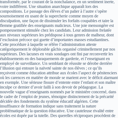
transformée, par le courant de la nonchalance, en un sentiment inerte,
voire indifférent. Une situation anarchique apparaît lors des
compositions. Le passage des élèves d’un palier à l’autre s’opère
sournoisement en usant de la supercherie comme moyen de
disculpation, une façon de dissimuler les forfaits coupables et taire la
flemme gratifiée des enseignants malicieux. Une joie mensongère est
pompeusement stimulée chez les candidats. Leur admission frelatée
aux niveaux supérieurs les prédispose à tous genres de malheur, dont
l’exclusion précoce qui guette d’importantes masses estudiantines.
Cette procédure à laquelle se réfère l’administration atteste
catégoriquement le déplorable gâchis organisé criminellement par nos
supérieurs. Des lacunes en vrais sondages ont fini par reconvertir les
établissements en des baraquements de garderie, et l’enseignant en
employé de surveillance. Un semblant de réussite se dérobe derrière
l’illusion qui entoure la naïveté sainte de nos élèves ; ce qu’ils
reçoivent comme éducation attribue aux écoles l’aspect de pénitenciers
où les carences en matière de morale se marient avec le déficit alarmant
en exemple. Une sérieuse fissure d’entente entre l’enfant et son maître
inculpe ce dernier d’avoir failli à son devoir de pédagogue. La
nouvelle vague d’enseignants nommés par le ministère concerné, dans
le cadre de l’emploi de jeunes, témoigne distinctement de la précarité
décidée des fondements du système éducatif algérien. Cette
insuffisance de formation indique sans traitement la nature
problématique de la question éducative. Une cauteleuse rivalité entre
écoles est dopée par la tutelle. Des querelles réciproques procèdent de