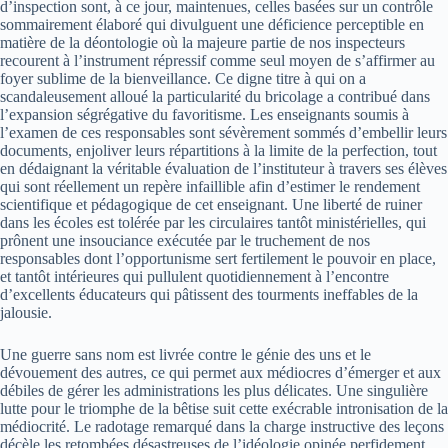
d’inspection sont, à ce jour, maintenues, celles basées sur un contrôle
sommairement élaboré qui divulguent une déficience perceptible en
matière de la déontologie où la majeure partie de nos inspecteurs
recourent à l’instrument répressif comme seul moyen de s’affirmer au
foyer sublime de la bienveillance. Ce digne titre à qui on a
scandaleusement alloué la particularité du bricolage a contribué dans
l’expansion ségrégative du favoritisme. Les enseignants soumis à
l’examen de ces responsables sont sévèrement sommés d’embellir leurs
documents, enjoliver leurs répartitions à la limite de la perfection, tout
en dédaignant la véritable évaluation de l’instituteur à travers ses élèves
qui sont réellement un repère infaillible afin d’estimer le rendement
scientifique et pédagogique de cet enseignant. Une liberté de ruiner
dans les écoles est tolérée par les circulaires tantôt ministérielles, qui
prônent une insouciance exécutée par le truchement de nos
responsables dont l’opportunisme sert fertilement le pouvoir en place,
et tantôt intérieures qui pullulent quotidiennement à l’encontre
d’excellents éducateurs qui pâtissent des tourments ineffables de la
jalousie.
Une guerre sans nom est livrée contre le génie des uns et le
dévouement des autres, ce qui permet aux médiocres d’émerger et aux
débiles de gérer les administrations les plus délicates. Une singulière
lutte pour le triomphe de la bêtise suit cette exécrable intronisation de la
médiocrité. Le radotage remarqué dans la charge instructive des leçons
décèle les retombées désastreuses de l’idéologie opinée perfidement