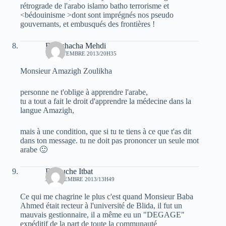
rétrograde de l'arabo islamo batho terrorisme et
<bédouinisme >dont sont imprégnés nos pseudo
gouvernants, et embusqués des frontières !
Boutchacha Mehdi
15 SEPTEMBRE 2013/20H35
Monsieur Amazigh Zoulikha
personne ne t'oblige à apprendre l'arabe,
tu a tout a fait le droit d'apprendre la médecine dans la
langue Amazigh,
mais à une condition, que si tu te tiens à ce que t'as dit
dans ton message. tu ne doit pas prononcer un seule mot
arabe 🙂
Di3ouche Itbat
23 DÉCEMBRE 2013/13H49
Ce qui me chagrine le plus c'est quand Monsieur Baba
Ahmed était recteur à l'université de Blida, il fut un
mauvais gestionnaire, il a même eu un "DEGAGE"
expéditif de la part de toute la communauté