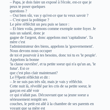
– Papa, je dois faire un exposé à l'école, est-ce que je
peux te poser quelques
questions ?
– Oui bien sûr, vas y qu'est-ce que tu veux savoir ?
– C'est quoi la politique ?
Le père réfléchit un peu puis se lance :
– Et bien voila, prenons comme exemple notre foyer. Je
suis un salarié, donc je
gagne de l'argent, donc appelons moi 'capitalisme'. Ta
mère c'est
l'administrateur des biens, appelons la 'gouvernement'.
Nous devons nous occuper
de toi et pourvoir à tes besoins, donc toi tu es 'le peuple'.
Appelons la bonne
'la classe ouvrière', et ta petite soeur qui n'a qu'un an, 'le
futur'. Est ce
que c'est plus clair maintenant?
Le petit réfléchit et dit :
– Je ne suis pas très sûr, mais je vais y réfléchir.
Cette nuit là, réveillé par les cris de sa petite soeur, le
garçon est allé voir
ce qui n'allait pas. Découvrant que sa jeune soeur a
sérieusement remplit ses
couches, le petit est allé à la chambre de ses parents en
voyant que sa mère est