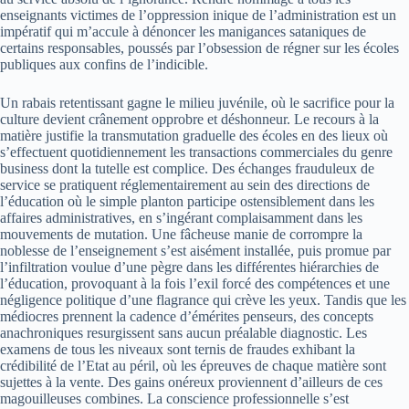
enseignants victimes de l’oppression inique de l’administration est un
impératif qui m’accule à dénoncer les manigances sataniques de
certains responsables, poussés par l’obsession de régner sur les écoles
publiques aux confins de l’indicible.
Un rabais retentissant gagne le milieu juvénile, où le sacrifice pour la
culture devient crânement opprobre et déshonneur. Le recours à la
matière justifie la transmutation graduelle des écoles en des lieux où
s’effectuent quotidiennement les transactions commerciales du genre
business dont la tutelle est complice. Des échanges frauduleux de
service se pratiquent réglementairement au sein des directions de
l’éducation où le simple planton participe ostensiblement dans les
affaires administratives, en s’ingérant complaisamment dans les
mouvements de mutation. Une fâcheuse manie de corrompre la
noblesse de l’enseignement s’est aisément installée, puis promue par
l’infiltration voulue d’une pègre dans les différentes hiérarchies de
l’éducation, provoquant à la fois l’exil forcé des compétences et une
négligence politique d’une flagrance qui crève les yeux. Tandis que les
médiocres prennent la cadence d’émérites penseurs, des concepts
anachroniques resurgissent sans aucun préalable diagnostic. Les
examens de tous les niveaux sont ternis de fraudes exhibant la
crédibilité de l’Etat au péril, où les épreuves de chaque matière sont
sujettes à la vente. Des gains onéreux proviennent d’ailleurs de ces
magouilleuses combines. La conscience professionnelle s’est