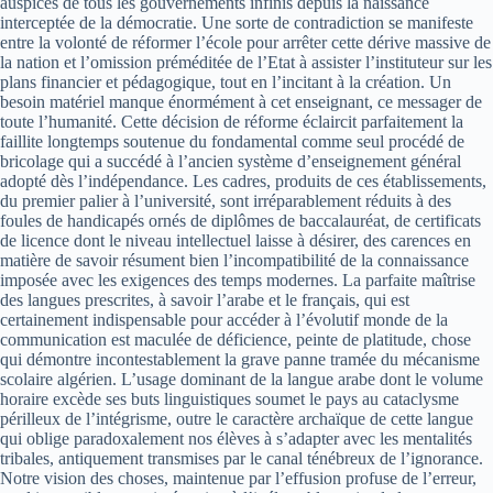
auspices de tous les gouvernements infinis depuis la naissance
interceptée de la démocratie. Une sorte de contradiction se manifeste
entre la volonté de réformer l’école pour arrêter cette dérive massive de
la nation et l’omission préméditée de l’Etat à assister l’instituteur sur les
plans financier et pédagogique, tout en l’incitant à la création. Un
besoin matériel manque énormément à cet enseignant, ce messager de
toute l’humanité. Cette décision de réforme éclaircit parfaitement la
faillite longtemps soutenue du fondamental comme seul procédé de
bricolage qui a succédé à l’ancien système d’enseignement général
adopté dès l’indépendance. Les cadres, produits de ces établissements,
du premier palier à l’université, sont irréparablement réduits à des
foules de handicapés ornés de diplômes de baccalauréat, de certificats
de licence dont le niveau intellectuel laisse à désirer, des carences en
matière de savoir résument bien l’incompatibilité de la connaissance
imposée avec les exigences des temps modernes. La parfaite maîtrise
des langues prescrites, à savoir l’arabe et le français, qui est
certainement indispensable pour accéder à l’évolutif monde de la
communication est maculée de déficience, peinte de platitude, chose
qui démontre incontestablement la grave panne tramée du mécanisme
scolaire algérien. L’usage dominant de la langue arabe dont le volume
horaire excède ses buts linguistiques soumet le pays au cataclysme
périlleux de l’intégrisme, outre le caractère archaïque de cette langue
qui oblige paradoxalement nos élèves à s’adapter avec les mentalités
tribales, antiquement transmises par le canal ténébreux de l’ignorance.
Notre vision des choses, maintenue par l’effusion profuse de l’erreur,