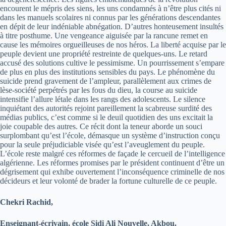
encourent le mépris des siens, les uns condamnés à n’être plus cités ni
dans les manuels scolaires ni connus par les générations descendantes
en dépit de leur indéniable abnégation. D’autres honteusement insultés
à titre posthume. Une vengeance aiguisée par la rancune remet en
cause les mémoires orgueilleuses de nos héros. La liberté acquise par le
peuple devient une propriété restreinte de quelques-uns. Le retard
accusé des solutions cultive le pessimisme. Un pourrissement s’empare
de plus en plus des institutions sensibles du pays. Le phénomène du
suicide prend gravement de l’ampleur, parallèlement aux crimes de
lèse-société perpétrés par les fous du dieu, la course au suicide
intensifie l’allure létale dans les rangs des adolescents. Le silence
inquiétant des autorités rejoint pareillement la scabreuse surdité des
médias publics, c’est comme si le deuil quotidien des uns excitait la
joie coupable des autres. Ce récit dont la teneur aborde un souci
surplombant qu’est l’école, démasque un système d’instruction conçu
pour la seule préjudiciable visée qu’est l’aveuglement du peuple.
L’école reste malgré ces réformes de façade le cercueil de l’intelligence
algérienne. Les réformes promises par le président continuent d’être un
dégrisement qui exhibe ouvertement l’inconséquence criminelle de nos
décideurs et leur volonté de brader la fortune culturelle de ce peuple.
Chekri Rachid,
Enseignant-écrivain, école Sidi Ali Nouvelle, Akbou.