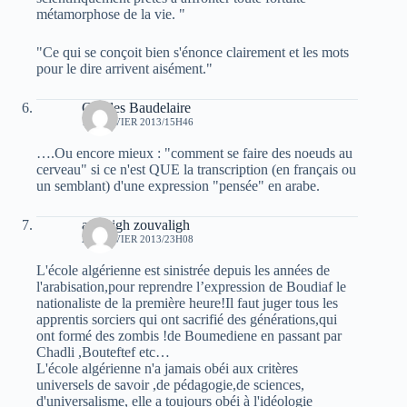
métamorphose de la vie. "
"Ce qui se conçoit bien s'énonce clairement et les mots
pour le dire arrivent aisément."
Charles Baudelaire
16 JANVIER 2013/15H46
….Ou encore mieux : "comment se faire des noeuds au
cerveau" si ce n'est QUE la transcription (en français ou
un semblant) d'une expression "pensée" en arabe.
amazigh zouvaligh
21 JANVIER 2013/23H08
L'école algérienne est sinistrée depuis les années de
l'arabisation,pour reprendre l’expression de Boudiaf le
nationaliste de la première heure!Il faut juger tous les
apprentis sorciers qui ont sacrifié des générations,qui
ont formé des zombis !de Boumediene en passant par
Chadli ,Bouteftef etc…
L'école algérienne n'a jamais obéi aux critères
universels de savoir ,de pédagogie,de sciences,
d'universalisme, elle a toujours obéi à l'idéologie