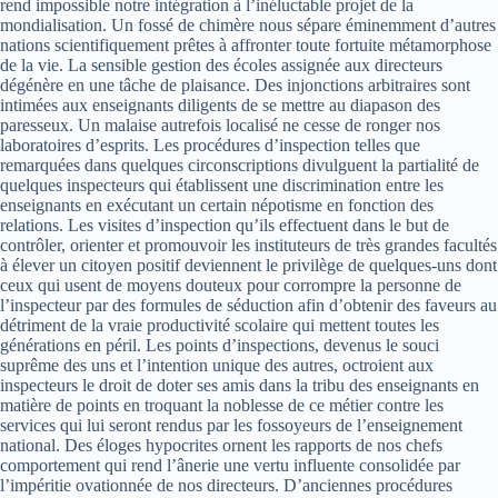
rend impossible notre intégration à l’inéluctable projet de la
mondialisation. Un fossé de chimère nous sépare éminemment d’autres
nations scientifiquement prêtes à affronter toute fortuite métamorphose
de la vie. La sensible gestion des écoles assignée aux directeurs
dégénère en une tâche de plaisance. Des injonctions arbitraires sont
intimées aux enseignants diligents de se mettre au diapason des
paresseux. Un malaise autrefois localisé ne cesse de ronger nos
laboratoires d’esprits. Les procédures d’inspection telles que
remarquées dans quelques circonscriptions divulguent la partialité de
quelques inspecteurs qui établissent une discrimination entre les
enseignants en exécutant un certain népotisme en fonction des
relations. Les visites d’inspection qu’ils effectuent dans le but de
contrôler, orienter et promouvoir les instituteurs de très grandes facultés
à élever un citoyen positif deviennent le privilège de quelques-uns dont
ceux qui usent de moyens douteux pour corrompre la personne de
l’inspecteur par des formules de séduction afin d’obtenir des faveurs au
détriment de la vraie productivité scolaire qui mettent toutes les
générations en péril. Les points d’inspections, devenus le souci
suprême des uns et l’intention unique des autres, octroient aux
inspecteurs le droit de doter ses amis dans la tribu des enseignants en
matière de points en troquant la noblesse de ce métier contre les
services qui lui seront rendus par les fossoyeurs de l’enseignement
national. Des éloges hypocrites ornent les rapports de nos chefs
comportement qui rend l’ânerie une vertu influente consolidée par
l’impéritie ovationnée de nos directeurs. D’anciennes procédures