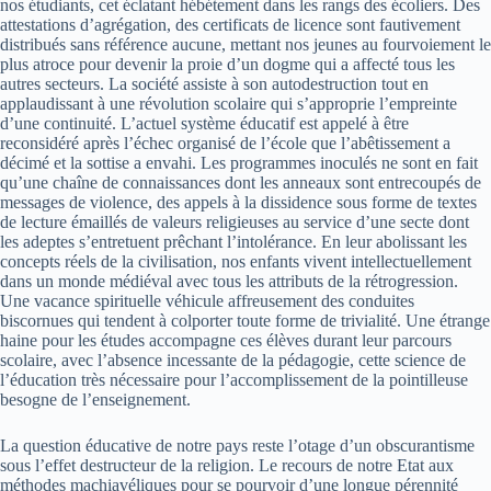
nos étudiants, cet éclatant hébétement dans les rangs des écoliers. Des
attestations d’agrégation, des certificats de licence sont fautivement
distribués sans référence aucune, mettant nos jeunes au fourvoiement le
plus atroce pour devenir la proie d’un dogme qui a affecté tous les
autres secteurs. La société assiste à son autodestruction tout en
applaudissant à une révolution scolaire qui s’approprie l’empreinte
d’une continuité. L’actuel système éducatif est appelé à être
reconsidéré après l’échec organisé de l’école que l’abêtissement a
décimé et la sottise a envahi. Les programmes inoculés ne sont en fait
qu’une chaîne de connaissances dont les anneaux sont entrecoupés de
messages de violence, des appels à la dissidence sous forme de textes
de lecture émaillés de valeurs religieuses au service d’une secte dont
les adeptes s’entretuent prêchant l’intolérance. En leur abolissant les
concepts réels de la civilisation, nos enfants vivent intellectuellement
dans un monde médiéval avec tous les attributs de la rétrogression.
Une vacance spirituelle véhicule affreusement des conduites
biscornues qui tendent à colporter toute forme de trivialité. Une étrange
haine pour les études accompagne ces élèves durant leur parcours
scolaire, avec l’absence incessante de la pédagogie, cette science de
l’éducation très nécessaire pour l’accomplissement de la pointilleuse
besogne de l’enseignement.
La question éducative de notre pays reste l’otage d’un obscurantisme
sous l’effet destructeur de la religion. Le recours de notre Etat aux
méthodes machiavéliques pour se pourvoir d’une longue pérennité