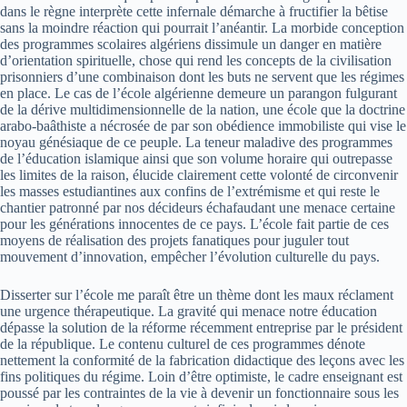
dans le règne interprète cette infernale démarche à fructifier la bêtise
sans la moindre réaction qui pourrait l’anéantir. La morbide conception
des programmes scolaires algériens dissimule un danger en matière
d’orientation spirituelle, chose qui rend les concepts de la civilisation
prisonniers d’une combinaison dont les buts ne servent que les régimes
en place. Le cas de l’école algérienne demeure un parangon fulgurant
de la dérive multidimensionnelle de la nation, une école que la doctrine
arabo-baâthiste a nécrosée de par son obédience immobiliste qui vise le
noyau génésiaque de ce peuple. La teneur maladive des programmes
de l’éducation islamique ainsi que son volume horaire qui outrepasse
les limites de la raison, élucide clairement cette volonté de circonvenir
les masses estudiantines aux confins de l’extrémisme et qui reste le
chantier patronné par nos décideurs échafaudant une menace certaine
pour les générations innocentes de ce pays. L’école fait partie de ces
moyens de réalisation des projets fanatiques pour juguler tout
mouvement d’innovation, empêcher l’évolution culturelle du pays.
Disserter sur l’école me paraît être un thème dont les maux réclament
une urgence thérapeutique. La gravité qui menace notre éducation
dépasse la solution de la réforme récemment entreprise par le président
de la république. Le contenu culturel de ces programmes dénote
nettement la conformité de la fabrication didactique des leçons avec les
fins politiques du régime. Loin d’être optimiste, le cadre enseignant est
poussé par les contraintes de la vie à devenir un fonctionnaire sous les