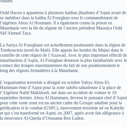
Sahara.
Ould Hacen a appartenu à plusieurs katibas jihadistes d’Aqmi avant de
se stabiliser dans la katiba Al Fourghan sous le commandement de
l’algérien Abou Al Houmam. Il a également connu la prison en
Mauritanie vers la fin du régime de l’ancien président Maouiya Ould
Sid’Ahmed Taya.
La Sariya Al Fourghane est actuellement positionnée dans la région de
Tombouctou (nord du Mali). Elle appuie les hordes du Mujao dans le
contrôle de cette région de l’Azawad. Avec le plus important effectif de
mauritaniens d’Aqmi, Al Fourghan demeure la plus familiarisée avec le
contact des troupes mauritaniennes du fait de son positionnement le
long des régions frontalières à la Mauritanie.
L’organisation terroriste a désigné en octobre Yahya Abou El-
Hammam émir d’Aqmi pour la zone sahélo-saharienne à la place de
l’Algérien Nabil Makhloufi, tué dans un accident de voiture le 10
septembre dernier. Abou Al Hammam, devenu le puissant chef d’Aqmi
pour cette vaste zone est un ancien cadre du Groupe salafiste pour la
prédication et le combat (GSPC), mouvement terroriste né en Kabylie
et qui s’est transformé en Aqmi, en 2007, après avoir fait allégeance à
la mouvance Al-Qaeda d’Oussama Ben Laden.