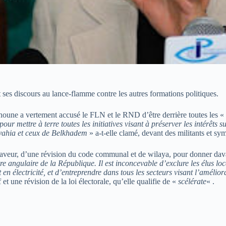
t ses discours au lance-flamme contre les autres formations politiques.
oune a vertement accusé le FLN et le RND d’être derrière toutes les « 
 pour mettre à terre toutes les initiatives visant à préserver les intérêt
Ouyahia et ceux de Belkhadem
» a-t-elle clamé, devant des militants et sy
n faveur, d’une révision du code communal et de wilaya, pour donner da
re angulaire de la République. Il est inconcevable d’exclure les élus loca
 en électricité, et d’entreprendre dans tous les secteurs visant l’amélio
t une révision de la loi électorale, qu’elle qualifie de «
scélérate
« .