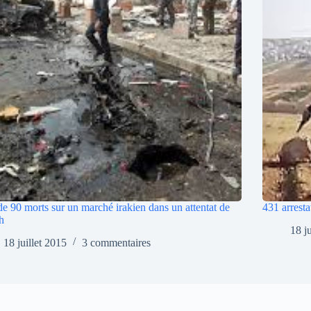
de 90 morts sur un marché irakien dans un attentat de
431 arresta
h
18 j
18 juillet 2015
3 commentaires