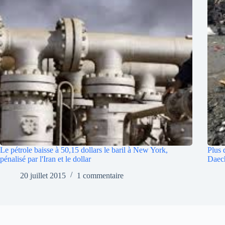
Le pétrole baisse à 50,15 dollars le baril à New York,
Plus 
pénalisé par l'Iran et le dollar
Daec
20 juillet 2015
1 commentaire