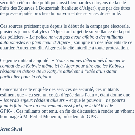
sécurité a été rendue publique aussi bien par des citoyens de la cité
Puits des Zouaves à Bouzarèah (banlieue d’Alger), que par des titres
de presse réputés proches du pouvoir et des services de sécurité.
Ces sources précisent que depuis le début de la campagne électorale,
plusieurs jeunes Kabyles d’Alger font objet de surveillance de la part
des policiers. «
La police ne veut pas avoir affaire à des militants
autonomistes en plein cœur d’Alger
« , souligne un des résidents de ce
quartier. Autrement dit, Alger est la cité interdite à toute protestation.
Ce jeune militant a ajouté : «
Nous sommes déterminés à mener le
combat de la Kabylie même ici à Alger pour dire que les Kabyles
résidant en dehors de la Kabylie adhérent à l’idée d’un statut
particulier pour la région
« .
Concernant cette enquête des services de sécurité, ces militants
estiment que « ça sera un cou)p d’épée dans l’eau », étant donné que
«
les vrais enjeux résident ailleurs
» et que le pouvoir «
ne pourra
jamais faire taire un mouvement aussi fort que le MAK et le
GPK
« . Ces militants ont tenu, en fin de discussion à rendre un vibrant
hommage à M. Ferhat Mehenni, président du GPK.
Avec Siwel