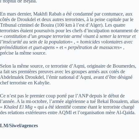
l’hôpital de Béjaïa.
En mars dernier, Makhfi Rabah a été condamné par contumace, aux
côtés de Droukdel et deux autres terroristes, à la peine capitale par le
Tribunal criminel de Bouira (100 km à l’est d’Alger). Les quatre
terroristes étaient poursuivis pour les chefs d’inculpation notamment de
«
constitution d’un groupe terroriste armé visant à semer la terreur et
l’insécurité au sein de la population
« , «
homicides volontaires avec
préméditation et guet-apens
» et «
perpétration de massacres
« ,
précise la même source.
Selon la même source, ce terroriste d’Aqmi, originaire de Boumerdes,
a fait ses premières preuves avec les groupes armés aux cotés de
Abdelmalek Droukdel, l’émir national d’Aqmi, avant d’être désigné
chef terroriste en Kabylie.
Ce n’est pas le premier coup porté par l’ANP depuis le début de
l’année. A la mi-octobre, l’armée algérienne a tué Bekaï Boualem, alias
«
Khaled El Mig
» qui a été identifié comme étant le terroriste chargé
des relations extérieures entre AQMI et l’organisation mère Al-Qaïda.
LM/Siwel/agences