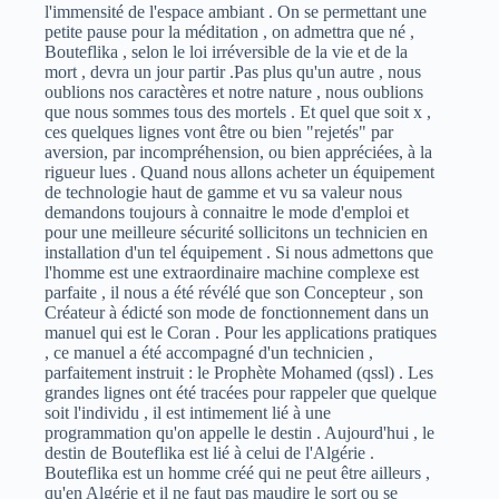
l'immensité de l'espace ambiant . On se permettant une
petite pause pour la méditation , on admettra que né ,
Bouteflika , selon le loi irréversible de la vie et de la
mort , devra un jour partir .Pas plus qu'un autre , nous
oublions nos caractères et notre nature , nous oublions
que nous sommes tous des mortels . Et quel que soit x ,
ces quelques lignes vont être ou bien "rejetés" par
aversion, par incompréhension, ou bien appréciées, à la
rigueur lues . Quand nous allons acheter un équipement
de technologie haut de gamme et vu sa valeur nous
demandons toujours à connaitre le mode d'emploi et
pour une meilleure sécurité sollicitons un technicien en
installation d'un tel équipement . Si nous admettons que
l'homme est une extraordinaire machine complexe est
parfaite , il nous a été révélé que son Concepteur , son
Créateur à édicté son mode de fonctionnement dans un
manuel qui est le Coran . Pour les applications pratiques
, ce manuel a été accompagné d'un technicien ,
parfaitement instruit : le Prophète Mohamed (qssl) . Les
grandes lignes ont été tracées pour rappeler que quelque
soit l'individu , il est intimement lié à une
programmation qu'on appelle le destin . Aujourd'hui , le
destin de Bouteflika est lié à celui de l'Algérie .
Bouteflika est un homme créé qui ne peut être ailleurs ,
qu'en Algérie et il ne faut pas maudire le sort ou se