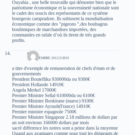
Ouyahia , une belle trouvaille qui démontre bien que le
patriotisme économique et la souveraineté nationale sont
le cadet des soucis des représentants de ce système
bourgeois campradore. Ils subissent la mondialisation
économique comme des "pigeons ",des boubagras
boulimiques de marchandises importées, des
commandes en rafale d’où ils tirent de très grands
profits.
sidou
13 NOVEMBRE 2012/21H10
a titre d'exemple de remuneration de chefs d'etats et de
gouvernements
President Bouteflika 930000da ou 9300€
President Hollande 14910€
Angela Merkel 17000€
Premier Ministre Sellal 610000da ou 6100€
Premier Ministre Benkirane (maroc) 9100€
Premier Ministre Ayrault(France) 14910€
Premier ministre espagnole 7500€
Premier Ministre Singapour 2.18 millions de dollars par
an soit environs 166000 dollars par mois
sacré difference les notres sont a peine dans la moyenne
Quand aux avantages comme pour tout les dirigeants de