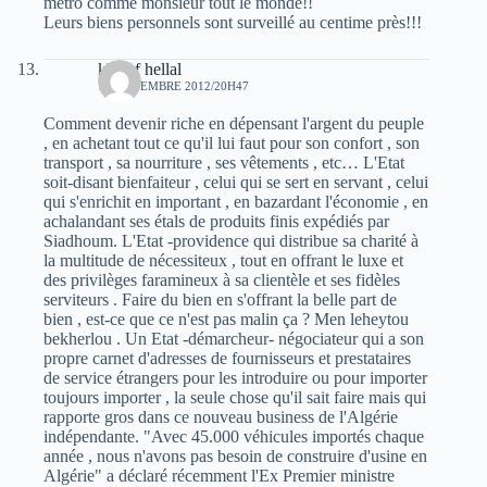
métro comme monsieur tout le monde!!
Leurs biens personnels sont surveillé au centime près!!!
khelaf hellal
13 NOVEMBRE 2012/20H47
Comment devenir riche en dépensant l'argent du peuple
, en achetant tout ce qu'il lui faut pour son confort , son
transport , sa nourriture , ses vêtements , etc… L'Etat
soit-disant bienfaiteur , celui qui se sert en servant , celui
qui s'enrichit en important , en bazardant l'économie , en
achalandant ses étals de produits finis expédiés par
Siadhoum. L'Etat -providence qui distribue sa charité à
la multitude de nécessiteux , tout en offrant le luxe et
des privilèges faramineux à sa clientèle et ses fidèles
serviteurs . Faire du bien en s'offrant la belle part de
bien , est-ce que ce n'est pas malin ça ? Men leheytou
bekherlou . Un Etat -démarcheur- négociateur qui a son
propre carnet d'adresses de fournisseurs et prestataires
de service étrangers pour les introduire ou pour importer
toujours importer , la seule chose qu'il sait faire mais qui
rapporte gros dans ce nouveau business de l'Algérie
indépendante. "Avec 45.000 véhicules importés chaque
année , nous n'avons pas besoin de construire d'usine en
Algérie" a déclaré récemment l'Ex Premier ministre