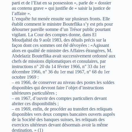
parti et de l’Etat en sa possession », parle de « dossier
au contenu grave » qui justifie de « saisir la justice de
l’affaire ».
L’enquête fut menée ensuite sur plusieurs fronts. Elle
établit comment le ministre Bouteflika s’y est pris pour
détourner pareille somme d’un Trésor public pourtant
vigilant. La Cour des comptes donne, dans El
Moudjahid du 9 août 1983, des détails précis sur la
façon dont ces sommes ont été dévoyées : «Agissant
alors en qualité de ministre des Affaires étrangères, M.
Abdelaziz Bouteflika avait successivement ordonné aux
chefs de missions diplomatiques et consulaires, par
instructions n° 20 du 14 février 1966, n° 33 du 1er
décembre 1966, n° 36 du 1er mai 1967, n° 68 du 1er
octobre 1969 :
– en 1966, de conserver au niveau des postes les soldes
disponibles qui devront faire l’objet d’instructions
ultérieures particulières ;
– en 1967, d’ouvrir des comptes particuliers devant
abriter ces disponibilités ;
– en 1969, enfin, de procéder au transfert des reliquats
disponibles vers deux comptes bancaires ouverts auprès
de la Société des banques suisses, les reliquats des
exercices ultérieurs devant désormais avoir la même
destination. » (1)