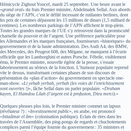
Hémicycle Zighout Youcef, mardi 25 septembre. Une heure avant le
«
grand oral»
du frais Premier ministre, Abdelmalek Sellal. Aux abords
du siège de l’APN, c’est le défilé incessant de rutilantes berlines, dont
les prix de certaines dépassent les 15 millions de dinars (1,5 milliard de
centimes). Les nombreux parkings de l’APN affichent le trop-plein.
Toutes les grandes marques de l’UE s’y retrouvent dans la promiscuité
charnelle du pouvoir et de l’argent. Une préférence particulière pour
les Allemandes et les marques françaises, fournisseurs «historiques» du
gouvernement et de la haute administration. Des Audi A4, des BMW,
des Mercedes, des Peugeot 608, des Mégane, ne manquent à l’écurie
officielle que les Lamborghini et autres Porsche. Fébrile, visiblement
ému, le Premier ministre, nouvelle égérie de la presse, s’essaie
laborieusement au sérieux de la fonction. L’humour populaire reprend
vite le dessus, transformant certaines phases de son discours de
présentation du «plan d’action» du gouvernement en spectacle one-
man-show.
«Li yehab yerbah, yerbah (les voies de l’enrichissement
sont ouvertes !)
», lâche Sellal dans un parler populaire. «
Draham
kayen, El Hamdou Lilah (l’argent est à profusion, Dieu merci).
»
Quelques phrases plus loin, le Premier ministre commet un lapsus
(révélateur ?) : «
Investissement public
», en arabe, est prononcé
«
Istiaâmar el âm
» (colonisation publique). Eclats de rires dans les
travées de l’Assemblée, des ping-pongs de regards et chuchotements
complices parmi l’équipe fournie du gouvernement : 35 ministres et