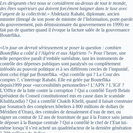
Les dirigeants chez nous se considèrent au-dessus de tout le monde,
des êtres supérieurs qui doivent forcément baigner dans le luxe avec
l’argent de la collectivité.
» Abdelaziz Rahabi, diplomate, ancien
ministre (limogé de son poste de ministre de l’Information, porte-parole
du gouvernement, puis démissionnaire du gouvernement en 1999) ne
fait pas de quartier quand il évoque la facture salée de la gouvernance
Bouteflika.
«
Un jour on devrait sérieusement se poser la question : combien
Bouteflika a coûté à l’Algérie et aux Algériens ?
» Pour l’heure, une
telle perspective paraît d’emblée surréaliste, tant les instruments de
contrôle des dépenses publiques sont paralysés ou complètement
inféodés au pouvoir politique et à ses différents cercles de l’impunité,
dont celui érigé par Bouteflika. «Qui contrôle qui ? La Cour des
comptes ?, s’interroge Rahabi. Elle est gelée par Bouteflika
depuis1999 pour «successibilités personnelles»! L’APN ? L’IGF ?
L’Office de la lutte contre la corruption ? Qui a contrôlé Tayeb Belaïz
(président du Conseil constitutionnel mis en cause dans le scandale
Khalifa,ndla) ? Qui a contrôlé Chakib Khelil, quand il faisait construire
par Sonatrach des complexes hôteliers à 800 millions de dollars (le
Méridien d’Oran), des centrales de dessalement d’eau de mer, ou
signer un contrat de 12 ans de fourniture de gaz à la France sans jamais
le déposer à la Banque centrale ? Qui a contrôlé le chef de l’Etat lui-
même lorsqu’il s’est acheté un quadriréacteur de la dernière génération