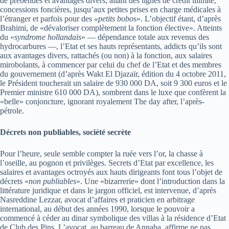
de prébendes et avantages divers, allant des lignes de crédit illimité,
concessions foncières, jusqu’aux petites prises en charge médicales à
l’étranger et parfois pour des
«petits bobo
s». L’objectif étant, d’après
Brahimi, de «dévaloriser complètement la fonction élective». Atteints
du «
syndrome hollandais
» — dépendance totale aux revenus des
hydrocarbures —, l’Etat et ses hauts représentants, addicts qu’ils sont
aux avantages divers, rattachés (ou non) à la fonction, aux salaires
mirobolants, à commencer par celui du chef de l’Etat et des membres
du gouvernement (d’après Wakt El Djazaïr, édition du 4 octobre 2011,
le Président toucherait un salaire de 930 000 DA, soit 9 300 euros et le
Premier ministre 610 000 DA), sombrent dans le luxe que confèrent la
«belle» conjoncture, ignorant royalement The day after, l’après-
pétrole.
Décrets non publiables, société secrète
Pour l’heure, seule semble compter la ruée vers l’or, la chasse à
l’oseille, au pognon et privilèges. Secrets d’Etat par excellence, les
salaires et avantages octroyés aux hauts dirigeants font tous l’objet de
décrets «
non publiables
». Une «bizarrerie» dont l’introduction dans la
littérature juridique et dans le jargon officiel, est intervenue, d’après
Nasreddine Lezzar, avocat d’affaires et praticien en arbitrage
international, au début des années 1990, lorsque le pouvoir a
commencé à céder au dinar symbolique des villas à la résidence d’Etat
de Club des Pins. L’avocat, au barreau de Annaba, affirme ne pas