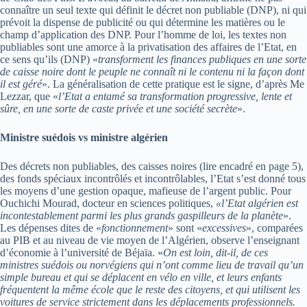
connaître un seul texte qui définit le décret non publiable (DNP), ni qui
prévoit la dispense de publicité ou qui détermine les matières ou le
champ d’application des DNP. Pour l’homme de loi, les textes non
publiables sont une amorce à la privatisation des affaires de l’Etat, en
ce sens qu’ils (DNP) «
transforment les finances publiques en une sorte
de caisse noire dont le peuple ne connaît ni le contenu ni la façon dont
il est géré
». La généralisation de cette pratique est le signe, d’après Me
Lezzar, que «
l’Etat a entamé sa transformation progressive, lente et
sûre, en une sorte de caste privée et une société secrète
».
Ministre suédois vs ministre algérien
Des décrets non publiables, des caisses noires (lire encadré en page 5),
des fonds spéciaux incontrôlés et incontrôlables, l’Etat s’est donné tous
les moyens d’une gestion opaque, mafieuse de l’argent public. Pour
Ouchichi Mourad, docteur en sciences politiques,
«l’Etat algérien est
incontestablement parmi les plus grands gaspilleurs de la planète
».
Les dépenses dites de «
fonctionnement
» sont «
excessives
», comparées
au PIB et au niveau de vie moyen de l’Algérien, observe l’enseignant
d’économie à l’université de Béjaïa. «
On est loin, dit-il, de ces
ministres suédois ou norvégiens qui n’ont comme lieu de travail qu’un
simple bureau et qui se déplacent en vélo en ville, et leurs enfants
fréquentent la même école que le reste des citoyens, et qui utilisent les
voitures de service strictement dans les déplacements professionnels.