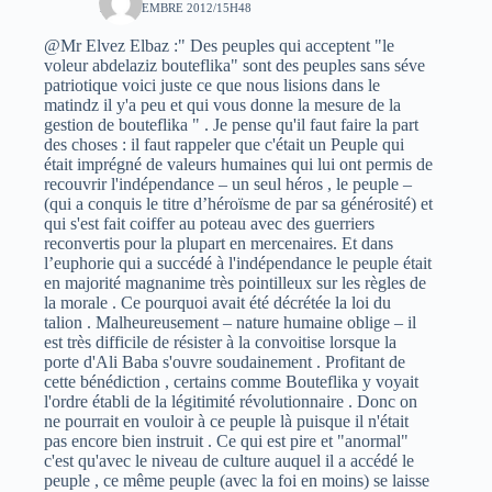
15 NOVEMBRE 2012/15H48
@Mr Elvez Elbaz :" Des peuples qui acceptent "le
voleur abdelaziz bouteflika" sont des peuples sans séve
patriotique voici juste ce que nous lisions dans le
matindz il y'a peu et qui vous donne la mesure de la
gestion de bouteflika " . Je pense qu'il faut faire la part
des choses : il faut rappeler que c'était un Peuple qui
était imprégné de valeurs humaines qui lui ont permis de
recouvrir l'indépendance – un seul héros , le peuple –
(qui a conquis le titre d’héroïsme de par sa générosité) et
qui s'est fait coiffer au poteau avec des guerriers
reconvertis pour la plupart en mercenaires. Et dans
l’euphorie qui a succédé à l'indépendance le peuple était
en majorité magnanime très pointilleux sur les règles de
la morale . Ce pourquoi avait été décrétée la loi du
talion . Malheureusement – nature humaine oblige – il
est très difficile de résister à la convoitise lorsque la
porte d'Ali Baba s'ouvre soudainement . Profitant de
cette bénédiction , certains comme Bouteflika y voyait
l'ordre établi de la légitimité révolutionnaire . Donc on
ne pourrait en vouloir à ce peuple là puisque il n'était
pas encore bien instruit . Ce qui est pire et "anormal"
c'est qu'avec le niveau de culture auquel il a accédé le
peuple , ce même peuple (avec la foi en moins) se laisse