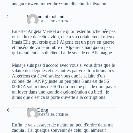
aneguer nwen immer thezzram dhachu ik nitsrajun .
Mohand ait mohand
12 NOVEMBRE 2012/21H36
En effet Angela Merkel a de quoi rester bouche bée pas
our le luxe de cette avion, elle a vu certainement mieux
!mais Elle qui crois que l’Algérie est un pays en guerre
et misérable vu le nombre d' Algériens haraga ou pas
qui mendient et sollicitent l aide sociale en Allemagne .
Mais je suis pas d accord avec vous si vous dites que le
salaire des députés et des autres pauvres fonctionnaires
Algériens est élevé saviez vous que le salaire d'un
colonel de l'ANP y juste un peu plus 5 ans est de 56
000DA soit moins de 500 euro meme pas de quoi payer
un loyer dans une grande agglomération du bled . je
dirais que c est ca la porte ouverte a la corruptions
Guel Dring
12 NOVEMBRE 2012/23H10
Enfin je vais essayer de mettre un peu d'ordre dans ma
zaouia . J'ai quelque souvenir de celui qui aimerait