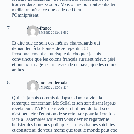
trouver dans une zaouia . Mais on ne pourrait souhaiter
meilleure présence que celle de Dieu ,
l'Omniprésent .
douce-france
13 NOVEMBRE 2012/11H02
Et dire que ce sont ces mêmes charognards qui
demandent à la France de se repentir !!!!
Personnellement et au risque de choquer je suis
convaincue que les colons français auraient mieux géré
et mieux partagé les richesses de ce pays, que les colons
arabes.
zineddine bouderbala
13 NOVEMBRE 2012/19H34
Qui n'a jamais commis de lapsus dans sa vie , la
remarque concernant Me Sellal et son soit disant lapsus
revelateur a l'APN ne revele en fait rien du tout si ce
n'est peut etre l'emotion de se retouver pour la 1ere fois
face a l'assemblee;Mr Aziri vous devriez regarder le
betisier des hommes politiques sur les chaines satellites
et constaterai de vous meme que tout le monde peut etre