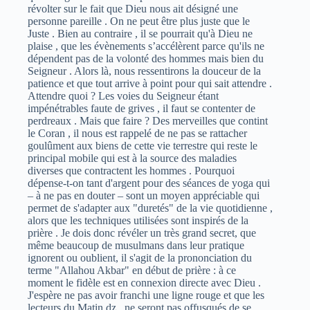
révolter sur le fait que Dieu nous ait désigné une
personne pareille . On ne peut être plus juste que le
Juste . Bien au contraire , il se pourrait qu'à Dieu ne
plaise , que les évènements s’accélèrent parce qu'ils ne
dépendent pas de la volonté des hommes mais bien du
Seigneur . Alors là, nous ressentirons la douceur de la
patience et que tout arrive à point pour qui sait attendre .
Attendre quoi ? Les voies du Seigneur étant
impénétrables faute de grives , il faut se contenter de
perdreaux . Mais que faire ? Des merveilles que contint
le Coran , il nous est rappelé de ne pas se rattacher
goulûment aux biens de cette vie terrestre qui reste le
principal mobile qui est à la source des maladies
diverses que contractent les hommes . Pourquoi
dépense-t-on tant d'argent pour des séances de yoga qui
– à ne pas en douter – sont un moyen appréciable qui
permet de s'adapter aux "duretés" de la vie quotidienne ,
alors que les techniques utilisées sont inspirés de la
prière . Je dois donc révéler un très grand secret, que
même beaucoup de musulmans dans leur pratique
ignorent ou oublient, il s'agit de la prononciation du
terme "Allahou Akbar" en début de prière : à ce
moment le fidèle est en connexion directe avec Dieu .
J'espère ne pas avoir franchi une ligne rouge et que les
lecteurs du Matin dz , ne seront pas offusqués de se