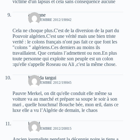
victime d'un lapsus et cela sans consequence aucune
avicenne
13 NOVEMBRE 2012/19H42
Cela ne choque plus.C'est de la diversion de la part du
Pouvoir algérien.C'est une vérité mais une bien triste
verité : le colons français n'ont pas fait ce que font les
"colons " algériens.Ces derniers au moins ils
travaillaient. Que certains l’admettent ou non.En plus
toute personne qui exploite son peuple est un colon
:qu'elle s'appelle Roseau ou Ali ,c'est la même chose.
Khalida targui
13 NOVEMBRE 2012/19H45
Pauvre Merkel, on dit qu'elle conduit elle même sa
voiture va au marché et prépare sa soupe le soir à son
mari , quelle houchma! Bouche bée, mon œil, dans ce
luxe elle a vu l’Algérie de demain, le chaos
kamel
13 NOVEMBRE 2012/20H15
Ancien journaliste pendant la décennie noire je tiens a