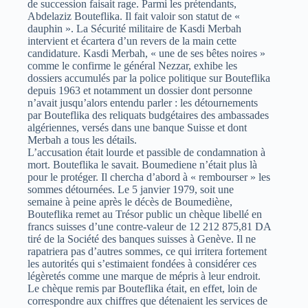
de succession faisait rage. Parmi les prétendants,
Abdelaziz Bouteflika. Il fait valoir son statut de «
dauphin ». La Sécurité militaire de Kasdi Merbah
intervient et écartera d’un revers de la main cette
candidature. Kasdi Merbah, « une de ses bêtes noires »
comme le confirme le général Nezzar, exhibe les
dossiers accumulés par la police politique sur Bouteflika
depuis 1963 et notamment un dossier dont personne
n’avait jusqu’alors entendu parler : les détournements
par Bouteflika des reliquats budgétaires des ambassades
algériennes, versés dans une banque Suisse et dont
Merbah a tous les détails.
L’accusation était lourde et passible de condamnation à
mort. Bouteflika le savait. Boumediene n’était plus là
pour le protéger. Il chercha d’abord à « rembourser » les
sommes détournées. Le 5 janvier 1979, soit une
semaine à peine après le décès de Boumediène,
Bouteflika remet au Trésor public un chèque libellé en
francs suisses d’une contre-valeur de 12 212 875,81 DA
tiré de la Société des banques suisses à Genève. Il ne
rapatriera pas d’autres sommes, ce qui irritera fortement
les autorités qui s’estimaient fondées à considérer ces
légèretés comme une marque de mépris à leur endroit.
Le chèque remis par Bouteflika était, en effet, loin de
correspondre aux chiffres que détenaient les services de