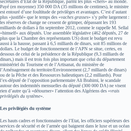
secrétaires d’Etat de la République, parmi les plus «chers» au monde.
Payé (en moyenne) 350 000 DA (35 millions de centimes), le ministre
est entouré d’une foultitude de privilèges et avantages. C’est d’autant
plus «justifié» que le temps des «
vaches grasses
» s’y prête largement :
les réserves de change ne cessent de grimper, dépassant les 193
milliards de dollars à fin septembre 2012, comme le rappelle M. Sellal
«himself» aux députés. Une assemblée législative (462 députés, 27 de
plus que la Chambre des représentants US) dont le budget est revu
aussi à la hausse, passant à 6,5 milliards de dinars, soit 85 millions de
dollars. Le budget de fonctionnement de l’APN se situe, certes, en
dessous de celui de la présidence de la République (9,3 milliards de
dinars,) mais il est trois fois plus important que celui du département
ministériel du Tourisme et de l’Artisanat, du ministère de
l’Aménagement du territoire/Environnement (2,7 milliards de dinars)
ou de la Pêche et des Ressources halieutiques (2,2 milliards). Pour
l’ex-député de l’opposition parlementaire Ali Brahimi, le scandale
autour des indemnités mensuelles du député (300 000 DA) ne visent
rien d’autre qu’à «détourner» l’attention des Algériens des «
vrais
privilégiés du système
».
Les privilégiés du système
Les hauts cadres et fonctionnaires de l’Etat, les officiers supérieurs des
services de sécurité et de l’armée qui baignent dans le luxe et un océan