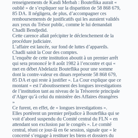
renseignements de Kasdi Merbah : Bouteflika aurait «
oublié » de s’expliquer sur la disparition de 58 868 679,
85 DA. Il négligera, de plus, d’accompagner ces
remboursemensts de justificatifs qui les auraient validés
aux yeux du Trésor public, comme le lui demandait
Chadli Bendjedid.
Cette carence allait précipiter le déclenchement de la
procédure judiciaire.
L’affaire est lancée, sur fond de luttes d’appareils.
Chadli saisit la Cour des comptes.
L’enquête de cette institution aboutit à un premier arrêt
qui sera prononcé le 8 août 1982 à l’encontre et qui «
met en débet Abdelaziz Bouteflika pour une somme
dont la contre-valeur en dinars représente 58 868 679,
85 DA et qui reste à justifier ». La Cour explique que ce
montant « est l’aboutissement des longues investigations
de l’institution tant au niveau de la Trésorerie principale
d’Alger qu’à celui du ministère des Affaires étrangères
»
Ce furent, en effet, de « longues investigations ».
Elles portèrent un premier préjudice à Bouteflika qui se
voit d’abord suspendu du Comité central du FLN « en
attendant son exclusion par le congrès ». Le comité
central, réuni ce jour-là en 6e session, signale que « le
concerné s’engage à restituer les biens et dossiers du