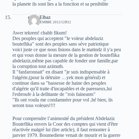
la planete ils sont lies a la fonction et sa penibilite
elvez Elbaz
14 NOVEMBRE 2012/12H12
Awer tekrem! chahh fikum!
Des peuples qui acceptent "le voleur abdelaziz
bouteflika" sont des peuples sans séve patriotique
voici juste ce que nous lisions dans le matindz il y'a peu
et qui vous donne la mesure de la gestion de bouteflika
abdelaziz,même pas capable de fonder une famille,par
la corruption tout azimuth.
Il "fanfaronnait" en disant "je suis indispensable à
l'algérie,(pour la détruire …yek mon général) et
continue dans sa "bassesse de haine des peuples
d'algérie qu'il traite d'incapables et de paresseux,lui
l'esbroufe à la dellitante de "rois faineants"
"Ils ont voulu me condamnéer pour vol ,hé bien, ils
seront tous voleurs!!!!
Pour comprendre l’animosité du président Abdelaziz
Bouteflika envers la Cour des comptes qui vient d'être
réactivée malgré lui (lire article), il faut remonter à
janvier 1979. Boumediene venait de mourir et la guerre