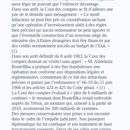
aussi léger ne pouvait que l’enfoncer davantage.
Dans son arrêt, la Cour des comptes se fit d’ailleurs une
joie de le démolir sans ménagement : « Ce motif
fallacieux ne peut être pris en considération sachant
qu’une opération d’investissement obéit à des règles
bien précises qu’aucun ordonnateur ne peut ignorer et
que l’éventuelle construction d’un nouveau siège du
ministère des Affaires étrangères doit être financée par
des crédits normalement inscrits au budget de l’Etat. »
(1)
Dans son arrêt définitif du 8 août 1983, la Cour des
comptes donnait un verdict sans appel : « M. Abdelaziz
Bouteflika a pratiqué à des fins frauduleuses une
opération non conforme aux dispositions légales et
réglementaires, commettant de ce fait des infractions
prévues et punies par l’ordonnance n° 66-10 du 21 juin
1966 et les articles 424 et 425 du Code pénal. » (1)
La Cour des comptes évaluait à « plus de 6 milliards de
centimes » le montant dont Bouteflika restait redevable
auprès du Trésor, un montant qui, ramené à la parité de
2010, avoisinerait les 300 milliards de centimes.
Des mesures conservatoires sont prises à son encontre
dans le cadre de l’enquête judiciaire. Son passeport
diplomatique lui fut confisqué et son traitement de haut
fonctionnaire suspendu. Deux de ses villas sont saisies.