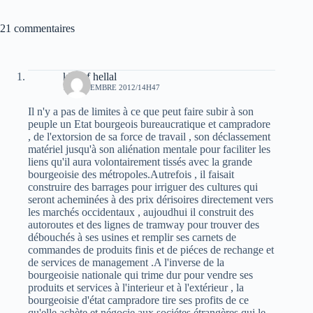
21 commentaires
khelaf hellal
12 NOVEMBRE 2012/14H47
Il n'y a pas de limites à ce que peut faire subir à son
peuple un Etat bourgeois bureaucratique et campradore
, de l'extorsion de sa force de travail , son déclassement
matériel jusqu'à son aliénation mentale pour faciliter les
liens qu'il aura volontairement tissés avec la grande
bourgeoisie des métropoles.Autrefois , il faisait
construire des barrages pour irriguer des cultures qui
seront acheminées à des prix dérisoires directement vers
les marchés occidentaux , aujoudhui il construit des
autoroutes et des lignes de tramway pour trouver des
débouchés à ses usines et remplir ses carnets de
commandes de produits finis et de piéces de rechange et
de services de management .A l'inverse de la
bourgeoisie nationale qui trime dur pour vendre ses
produits et services à l'interieur et à l'extérieur , la
bourgeoisie d'état campradore tire ses profits de ce
qu'elle achète et négocie aux sociétes étrangères qui le