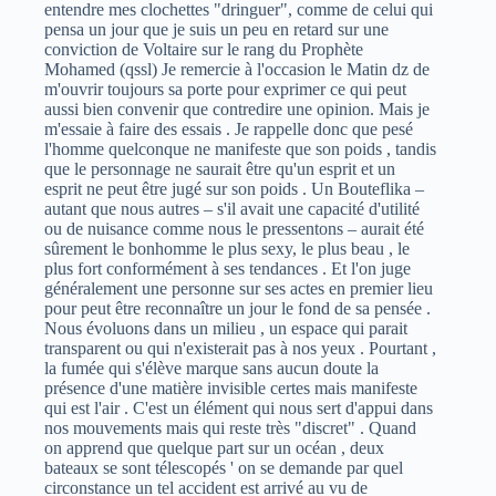
entendre mes clochettes "dringuer", comme de celui qui
pensa un jour que je suis un peu en retard sur une
conviction de Voltaire sur le rang du Prophète
Mohamed (qssl) Je remercie à l'occasion le Matin dz de
m'ouvrir toujours sa porte pour exprimer ce qui peut
aussi bien convenir que contredire une opinion. Mais je
m'essaie à faire des essais . Je rappelle donc que pesé
l'homme quelconque ne manifeste que son poids , tandis
que le personnage ne saurait être qu'un esprit et un
esprit ne peut être jugé sur son poids . Un Bouteflika –
autant que nous autres – s'il avait une capacité d'utilité
ou de nuisance comme nous le pressentons – aurait été
sûrement le bonhomme le plus sexy, le plus beau , le
plus fort conformément à ses tendances . Et l'on juge
généralement une personne sur ses actes en premier lieu
pour peut être reconnaître un jour le fond de sa pensée .
Nous évoluons dans un milieu , un espace qui parait
transparent ou qui n'existerait pas à nos yeux . Pourtant ,
la fumée qui s'élève marque sans aucun doute la
présence d'une matière invisible certes mais manifeste
qui est l'air . C'est un élément qui nous sert d'appui dans
nos mouvements mais qui reste très "discret" . Quand
on apprend que quelque part sur un océan , deux
bateaux se sont télescopés ' on se demande par quel
circonstance un tel accident est arrivé au vu de