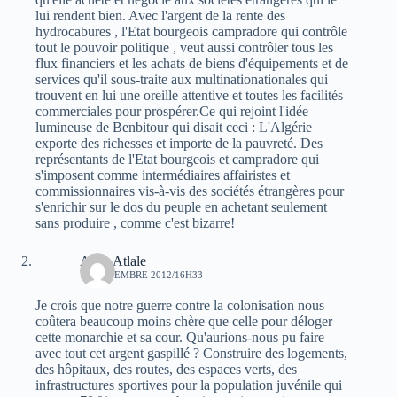
lui rendent bien. Avec l'argent de la rente des
hydrocabures , l'Etat bourgeois campradore qui contrôle
tout le pouvoir politique , veut aussi contrôler tous les
flux financiers et les achats de biens d'équipements et de
services qu'il sous-traite aux multinationationales qui
trouvent en lui une oreille attentive et toutes les facilités
commerciales pour prospérer.Ce qui rejoint l'idée
lumineuse de Benbitour qui disait ceci : L'Algérie
exporte des richesses et importe de la pauvreté. Des
représentants de l'Etat bourgeois et campradore qui
s'imposent comme intermédiaires affairistes et
commissionnaires vis-à-vis des sociétés étrangères pour
s'enrichir sur le dos du peuple en achetant seulement
sans produire , comme c'est bizarre!
Atala Atlale
12 NOVEMBRE 2012/16H33
Je crois que notre guerre contre la colonisation nous
coûtera beaucoup moins chère que celle pour déloger
cette monarchie et sa cour. Qu'aurions-nous pu faire
avec tout cet argent gaspillé ? Construire des logements,
des hôpitaux, des routes, des espaces verts, des
infrastructures sportives pour la population juvénile qui