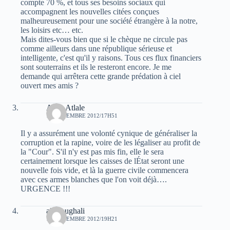
compte 70 %, et tous ses besoins sociaux qui
accompagnent les nouvelles citées conçues
malheureusement pour une société étrangère à la notre,
les loisirs etc… etc.
Mais dites-vous bien que si le chèque ne circule pas
comme ailleurs dans une république sérieuse et
intelligente, c'est qu'il y raisons. Tous ces flux financiers
sont souterrains et ils le resteront encore. Je me
demande qui arrêtera cette grande prédation à ciel
ouvert mes amis ?
Atala Atlale
12 NOVEMBRE 2012/17H51
Il y a assurément une volonté cynique de généraliser la
corruption et la rapine, voire de les légaliser au profit de
la "Cour". S'il n'y est pas mis fin, elle le sera
certainement lorsque les caisses de lÉtat seront une
nouvelle fois vide, et là la guerre civile commencera
avec ces armes blanches que l'on voit déjà….
URGENCE !!!
ali Foughali
12 NOVEMBRE 2012/19H21