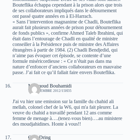
Bouteflika échappa cependant à la prison alors que trois
de ses collaborateurs impliqués dans le détournement
ont passé quatre années en à El-Harrach.
« Sans l’intervention magnanime de Chadli, Bouteflika
aurait fait plusieurs années de prison pour détournement
de fonds publics », confirme Ahmed Taleb Ibrahimi, qui
était dans l’entourage de Chadli en qualité de ministre
conseiller à la Présidence puis de ministre des Affaires
étrangères à partir de 1984. (2) Chadli Bendjedid, qui
n’aime pas évoquer cet épisode, se contente d’une
formule miséricordieuse : « Ce n’était pas dans ma
nature d’enfoncer d’anciens collaborateurs en mauvaise
passe. J’ai fait ce qu’il fallait faire envers Bouteflika.
Mahmoud Bouhamidi
14 NOVEMBRE 2012/15H35
J'ai vu hier une emission sur la famille du chahid ali
mellah, colonel chef de la W6, qui m'a fait pleurer. La
veuve du chahid a travaillé pendant 12 ans comme
femme de menage à….(tenez-vous bien)….au ministere
des moudjahidines. Honte à vous!!
Guel Dring