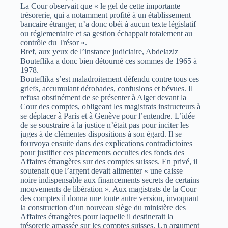
La Cour observait que « le gel de cette importante
trésorerie, qui a notamment profité à un établissement
bancaire étranger, n’a donc obéi à aucun texte législatif
ou réglementaire et sa gestion échappait totalement au
contrôle du Trésor ».
Bref, aux yeux de l’instance judiciaire, Abdelaziz
Bouteflika a donc bien détourné ces sommes de 1965 à
1978.
Bouteflika s’est maladroitement défendu contre tous ces
griefs, accumulant dérobades, confusions et bévues. Il
refusa obstinément de se présenter à Alger devant la
Cour des comptes, obligeant les magistrats instructeurs à
se déplacer à Paris et à Genève pour l’entendre. L’idée
de se soustraire à la justice n’était pas pour inciter les
juges à de clémentes dispositions à son égard. Il se
fourvoya ensuite dans des explications contradictoires
pour justifier ces placements occultes des fonds des
Affaires étrangères sur des comptes suisses. En privé, il
soutenait que l’argent devait alimenter « une caisse
noire indispensable aux financements secrets de certains
mouvements de libération ». Aux magistrats de la Cour
des comptes il donna une toute autre version, invoquant
la construction d’un nouveau siège du ministère des
Affaires étrangères pour laquelle il destinerait la
trésorerie amassée sur les comptes suisses. Un argument