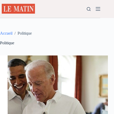
Passer
au
contenu
Accueil
/
Politique
Politique