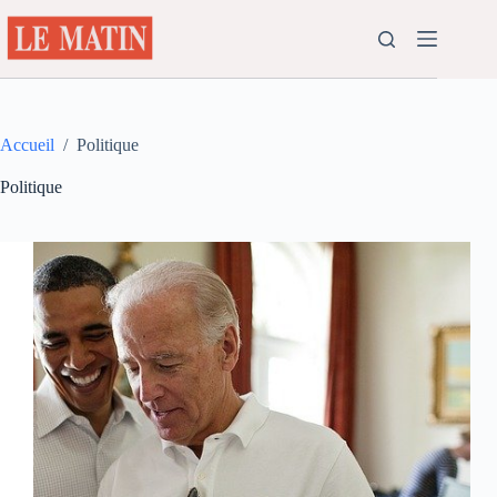
Passer
au
contenu
Accueil
/
Politique
Politique