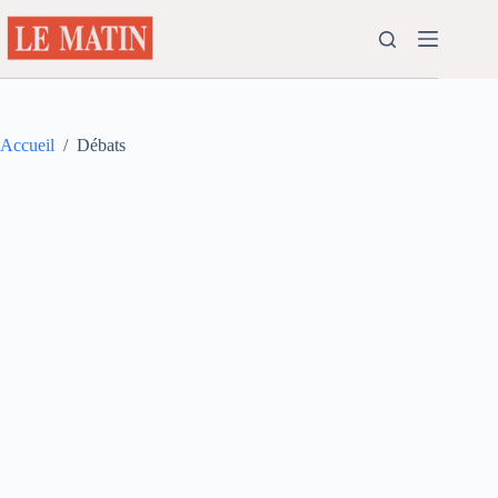
Passer
au
contenu
Accueil
/
Débats