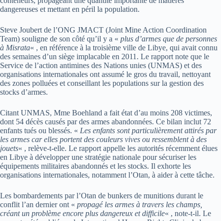
conteneurs, propageant une quantité importante de matières
dangereuses et mettant en péril la population.
Steve Joubert de l’ONG JMACT (Joint Mine Action Coordination
Team) souligne de son côté qu’il y a «
plus d’armes que de personnes
à Misrata
« , en référence à la troisième ville de Libye, qui avait connu
des semaines d’un siège implacable en 2011. Le rapport note que le
Service de l’action antimines des Nations unies (UNMAS) et des
organisations internationales ont assumé le gros du travail, nettoyant
des zones polluées et conseillant les populations sur la gestion des
stocks d’armes.
Citant UNMAS, Mme Boehland a fait état d’au moins 208 victimes,
dont 54 décès causés par des armes abandonnées. Ce bilan inclut 72
enfants tués ou blessés. «
Les enfants sont particulièrement attirés par
les armes car elles portent des couleurs vives ou ressemblent à des
jouets
« , relève-t-elle. Le rapport appelle les autorités récemment élues
en Libye à développer une stratégie nationale pour sécuriser les
équipements militaires abandonnés et les stocks. Il exhorte les
organisations internationales, notamment l’Otan, à aider à cette tâche.
Les bombardements par l’Otan de bunkers de munitions durant le
conflit l’an dernier ont «
propagé les armes à travers les champs,
créant un problème encore plus dangereux et difficile
« , note-t-il. Le