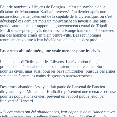
Pour de nombreux Libyens de Benghazi, c’est un symbole de la
dictature de Mouammar Kadhafi, renversé l’an dernier après une
insurrection partie justement de la capitale de la Cyrénaïque, où s’est
développé ces derniers mois un mouvement en faveur d’une plus
grande autonomie par rapport au gouvernement central de Tripoli.
Mardi soir, sept employés du Croissant-Rouge iranien ont été enlevés
par des hommes armés en plein centre-ville. Les sept hommes
rentraient en voiture à leur hôtel lorsque l’attaque s’est produite.
Les armes abandonnées, une vraie menace pour les civils
Lendemains difficiles pour les Libyens. La révolution finie, le
problème de l’arsenal de l’ancien dictateur demeure entier. Surtout
pour les civils, mais aussi pour les pays limitrophes, puisque ces armes
seraient déjà entre les mains de groupes narco-terroristes.
Des armes abandonnées ayant fait partie de l’arsenal de l’ancien
dirigeant libyen Mouammar Kadhafi représentent une menace sérieuse
pour les populations civiles, prévient un rapport publié jeudi par
l’université Harvard.
«
Si ces armes ont été abandonnées, leur capacité de nuisance sur les
civils reste intacte
« , souligne Bonnie Docherty, à la tête d’une équipe