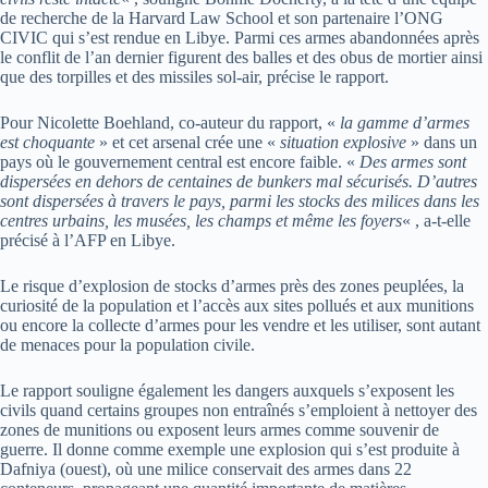
de recherche de la Harvard Law School et son partenaire l’ONG
CIVIC qui s’est rendue en Libye. Parmi ces armes abandonnées après
le conflit de l’an dernier figurent des balles et des obus de mortier ainsi
que des torpilles et des missiles sol-air, précise le rapport.
Pour Nicolette Boehland, co-auteur du rapport, «
la gamme d’armes
est choquante
» et cet arsenal crée une «
situation explosive
» dans un
pays où le gouvernement central est encore faible. «
Des armes sont
dispersées en dehors de centaines de bunkers mal sécurisés. D’autres
sont dispersées à travers le pays, parmi les stocks des milices dans les
centres urbains, les musées, les champs et même les foyers
« , a-t-elle
précisé à l’AFP en Libye.
Le risque d’explosion de stocks d’armes près des zones peuplées, la
curiosité de la population et l’accès aux sites pollués et aux munitions
ou encore la collecte d’armes pour les vendre et les utiliser, sont autant
de menaces pour la population civile.
Le rapport souligne également les dangers auxquels s’exposent les
civils quand certains groupes non entraînés s’emploient à nettoyer des
zones de munitions ou exposent leurs armes comme souvenir de
guerre. Il donne comme exemple une explosion qui s’est produite à
Dafniya (ouest), où une milice conservait des armes dans 22