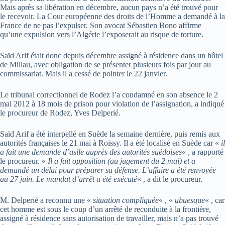
Mais après sa libération en décembre, aucun pays n’a été trouvé pour
le recevoir. La Cour européenne des droits de l’Homme a demandé à la
France de ne pas l’expulser. Son avocat Sébastien Bono affirme
qu’une expulsion vers l’Algérie l’exposerait au risque de torture.
Saïd Arif était donc depuis décembre assigné à résidence dans un hôtel
de Millau, avec obligation de se présenter plusieurs fois par jour au
commissariat. Mais il a cessé de pointer le 22 janvier.
Le tribunal correctionnel de Rodez l’a condamné en son absence le 2
mai 2012 à 18 mois de prison pour violation de l’assignation, a indiqué
le procureur de Rodez, Yves Delperié.
Saïd Arif a été interpellé en Suède la semaine dernière, puis remis aux
autorités françaises le 21 mai à Roissy. Il a été localisé en Suède car «
il
a fait une demande d’asile auprès des autorités suédoises
« , a rapporté
le procureur. «
Il a fait opposition (au jugement du 2 mai) et a
demandé un délai pour préparer sa défense. L’affaire a été renvoyée
au 27 juin. Le mandat d’arrêt a été exécuté
« , a dit le procureur.
M. Delperié a reconnu une «
situation compliquée
« , «
ubuesque
« , car
cet homme est sous le coup d’un arrêté de reconduite à la frontière,
assigné à résidence sans autorisation de travailler, mais n’a pas trouvé