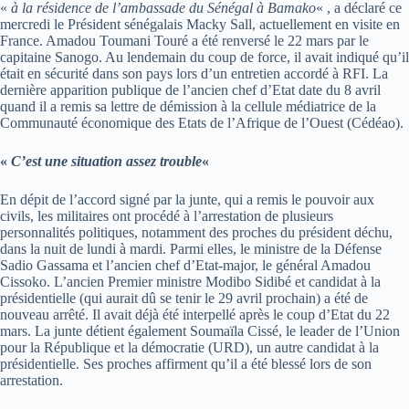
«
à la résidence de l’ambassade du Sénégal à Bamako
« , a déclaré ce
mercredi le Président sénégalais Macky Sall, actuellement en visite en
France. Amadou Toumani Touré a été renversé le 22 mars par le
capitaine Sanogo. Au lendemain du coup de force, il avait indiqué qu’il
était en sécurité dans son pays lors d’un entretien accordé à RFI. La
dernière apparition publique de l’ancien chef d’Etat date du 8 avril
quand il a remis sa lettre de démission à la cellule médiatrice de la
Communauté économique des Etats de l’Afrique de l’Ouest (Cédéao).
«
C’est une situation assez trouble
«
En dépit de l’accord signé par la junte, qui a remis le pouvoir aux
civils, les militaires ont procédé à l’arrestation de plusieurs
personnalités politiques, notamment des proches du président déchu,
dans la nuit de lundi à mardi. Parmi elles, le ministre de la Défense
Sadio Gassama et l’ancien chef d’Etat-major, le général Amadou
Cissoko. L’ancien Premier ministre Modibo Sidibé et candidat à la
présidentielle (qui aurait dû se tenir le 29 avril prochain) a été de
nouveau arrêté. Il avait déjà été interpellé après le coup d’Etat du 22
mars. La junte détient également Soumaïla Cissé, le leader de l’Union
pour la République et la démocratie (URD), un autre candidat à la
présidentielle. Ses proches affirment qu’il a été blessé lors de son
arrestation.