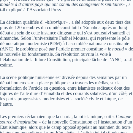
modèle à d’autres pays qui ont connu des changements similaires
« , a-
t-il expliqué à l’Associated Press.
La décision qualifiée d' »
historique
« , a été adoptée aux deux tiers des
plus de 120 membres du comité constitutif d’Ennahda après un long
débat au sein de cette instance dirigeante qui s’est poursuivi samedi et
dimanche. Selon l’universitaire Fadhel Moussa, qui représente le pôle
démocratique moderniste (PDM) à l’assemblée nationale constituante
(ANC), le problème posé par l’article premier constitue «
le noeud
» de
la nouvelle loi fondamentale. Sa résolution ouvrira la voie à
l’élaboration de la future Constitution, principale tâche de l’ANC, a-t-il
estimé.
La scène politique tunisienne est divisée depuis des semaines par un
débat houleux sur la place publique et à travers les médias, sur la
formulation de l’article en question, entre islamistes radicaux dont des
figures de l’aile dure d’Ennahda et des courants salafistes, d’un côté, et
les partis progressistes modernistes et la société civile et laïque, de
l’autre.
Les premiers réclamaient que la charia, la loi islamique, soit «
l’unique
source d’inspiration
» de la nouvelle Constitution et l’instauration d’un
Etat islamique, alors que le camp opposé appelait au maintien du texte
tel quel en revendiquant «
un Etat civil
« . L’article initial stipule que