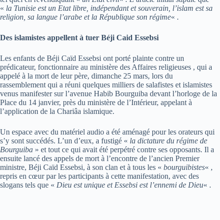
«
la Tunisie est un Etat libre, indépendant et souverain, l’islam est sa
religion, sa langue l’arabe et la République son régime
« .
Des islamistes appellent à tuer Béji Caid Essebsi
Les enfants de Béji Caïd Essebsi ont porté plainte contre un
prédicateur, fonctionnaire au ministère des Affaires religieuses , qui a
appelé à la mort de leur père, dimanche 25 mars, lors du
rassemblement qui a réuni quelques milliers de salafistes et islamistes
venus manifester sur l’avenue Habib Bourguiba devant l’horloge de la
Place du 14 janvier, près du ministère de l’Intérieur, appelant à
l’application de la Chariâa islamique.
Un espace avec du matériel audio a été aménagé pour les orateurs qui
s’y sont succédés. L’un d’eux, a fustigé «
la dictature du régime de
Bourguiba
» et tout ce qui avait été perpétré contre ses opposants. Il a
ensuite lancé des appels de mort à l’encontre de l’ancien Premier
ministre, Béji Caïd Essebsi, à son clan et à tous les «
bourguibistes
« ,
repris en cœur par les participants à cette manifestation, avec des
slogans tels que «
Dieu est unique et Essebsi est l’ennemi de Dieu
« .