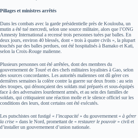
Pillages et ministres arrêtés
Dans les combats avec la garde présidentielle près de Koulouba, un
mutin a été tué mercredi, selon une source militaire, alors que l’ONG
Amnesty International a recensé trois personnes tuées par balles. En
deux jours, environ 40 blessés, dont « trois à quatre civils », la plupart
touchés par des balles perdues, ont été hospitalisés à Bamako et Kati,
selon la Croix-Rouge malienne.
Plusieurs personnes ont été arrêtées, dont des membres du
gouvernement de Touré et des chefs militaires loyalistes à Gao, selon
des sources concordantes. Les autorités maliennes ont dû gérer ces
dernières semaines la colère contre la guerre sur deux fronts : au sein
des troupes, qui dénonçaient des soldats mal préparés et sous-équipés
face à des adversaires lourdement armés, et au sein des familles de
soldats, qui critiquaient une réaction molle et le silence officiel sur les
conditions des leurs, dont certains ont été exécutés.
Les putschistes ont fustigé «
l’incapacité
» du gouvernement «
à gérer
la crise
» dans le Nord, promettant de «
restaurer le pouvoir
» civil et
d’installer un gouvernement d’union nationale.