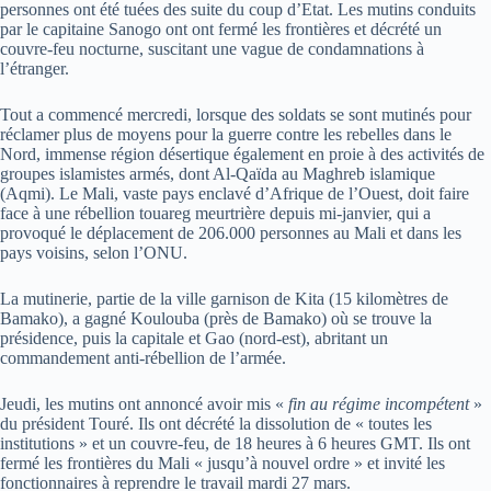
personnes ont été tuées des suite du coup d’Etat. Les mutins conduits
par le capitaine Sanogo ont ont fermé les frontières et décrété un
couvre-feu nocturne, suscitant une vague de condamnations à
l’étranger.
Tout a commencé mercredi, lorsque des soldats se sont mutinés pour
réclamer plus de moyens pour la guerre contre les rebelles dans le
Nord, immense région désertique également en proie à des activités de
groupes islamistes armés, dont Al-Qaïda au Maghreb islamique
(Aqmi). Le Mali, vaste pays enclavé d’Afrique de l’Ouest, doit faire
face à une rébellion touareg meurtrière depuis mi-janvier, qui a
provoqué le déplacement de 206.000 personnes au Mali et dans les
pays voisins, selon l’ONU.
La mutinerie, partie de la ville garnison de Kita (15 kilomètres de
Bamako), a gagné Koulouba (près de Bamako) où se trouve la
présidence, puis la capitale et Gao (nord-est), abritant un
commandement anti-rébellion de l’armée.
Jeudi, les mutins ont annoncé avoir mis «
fin au régime incompétent
»
du président Touré. Ils ont décrété la dissolution de « toutes les
institutions » et un couvre-feu, de 18 heures à 6 heures GMT. Ils ont
fermé les frontières du Mali « jusqu’à nouvel ordre » et invité les
fonctionnaires à reprendre le travail mardi 27 mars.