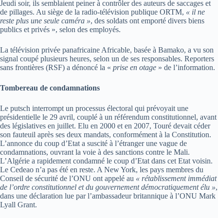
Jeudi soir, ils semblaient peiner à contrôler des auteurs de saccages et
de pillages. Au siège de la radio-télévision publique ORTM,
« il ne
reste plus une seule caméra »
, des soldats ont emporté divers biens
publics et privés », selon des employés.
La télévision privée panafricaine Africable, basée à Bamako, a vu son
signal coupé plusieurs heures, selon un de ses responsables. Reporters
sans frontières (RSF) a dénoncé la «
prise en otage
» de l’information.
Tombereau de condamnations
Le putsch interrompt un processus électoral qui prévoyait une
présidentielle le 29 avril, couplé à un référendum constitutionnel, avant
des législatives en juillet. Elu en 2000 et en 2007, Touré devait céder
son fauteuil après ses deux mandats, conformément à la Constitution.
L’annonce du coup d’Etat a suscité à l’étranger une vague de
condamnations, ouvrant la voie à des sanctions contre le Mali.
L’Algérie a rapidement condamné le coup d’Etat dans cet Etat voisin.
Le Cedeao n’a pas été en reste. A New York, les pays membres du
Conseil de sécurité de l’ONU ont appelé au
« rétablissement immédiat
de l’ordre constitutionnel et du gouvernement démocratiquement élu »
,
dans une déclaration lue par l’ambassadeur britannique à l’ONU Mark
Lyall Grant.