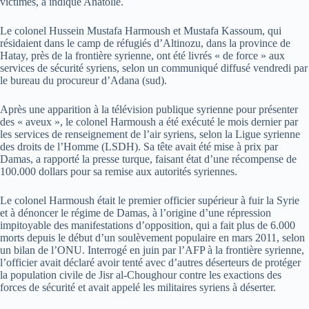
victimes, a indiqué Anatolie.
Le colonel Hussein Mustafa Harmoush et Mustafa Kassoum, qui
résidaient dans le camp de réfugiés d’Altinozu, dans la province de
Hatay, près de la frontière syrienne, ont été livrés « de force » aux
services de sécurité syriens, selon un communiqué diffusé vendredi par
le bureau du procureur d’Adana (sud).
Après une apparition à la télévision publique syrienne pour présenter
des « aveux », le colonel Harmoush a été exécuté le mois dernier par
les services de renseignement de l’air syriens, selon la Ligue syrienne
des droits de l’Homme (LSDH). Sa tête avait été mise à prix par
Damas, a rapporté la presse turque, faisant état d’une récompense de
100.000 dollars pour sa remise aux autorités syriennes.
Le colonel Harmoush était le premier officier supérieur à fuir la Syrie
et à dénoncer le régime de Damas, à l’origine d’une répression
impitoyable des manifestations d’opposition, qui a fait plus de 6.000
morts depuis le début d’un soulèvement populaire en mars 2011, selon
un bilan de l’ONU. Interrogé en juin par l’AFP à la frontière syrienne,
l’officier avait déclaré avoir tenté avec d’autres déserteurs de protéger
la population civile de Jisr al-Choughour contre les exactions des
forces de sécurité et avait appelé les militaires syriens à déserter.