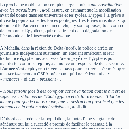
La prochaine mobilisation sera plus large, après «
une coordination
avec les travailleurs
« , a-t-il assuré, en estimant que la mobilisation
avait été bonne dans les universités et les lycées. L’appel à la grève a
divisé la population et les forces politiques. Les Frères musulmans, qui
dominent le Parlement récemment élu, s’y sont opposés, tout comme
de nombreux Egyptiens, qui se plaignent de la dégradation de
l’économie et de l’insécurité croissante.
A Mahalla, dans la région du Delta (nord), la police a arrêté un
journaliste indépendant australien, un étudiant américain et leur
traductrice égyptienne, accusés d’avoir payé des Egyptiens pour
manifester contre le régime, a annoncé un responsable de la sécurité.
L’armée s’est déployée à travers le pays pour assurer la sécurité, après
un avertissement du CSFA prévenant qu’il ne cèderait ni aux
«
menaces
» ni aux «
pressions
« .
«
Nous faisons face à des complots contre la nation dont le but est de
saper les institutions de l’Etat égyptien et de faire tomber l’Etat lui-
même pour que le chaos règne, que la destruction prévale et que les
ennemis de la nation soient satisfaits
« , a-t-il dit.
D’abord acclamée par la population, la junte d’une vingtaine de
généraux qui lui a succédé a promis de faciliter le passage à la