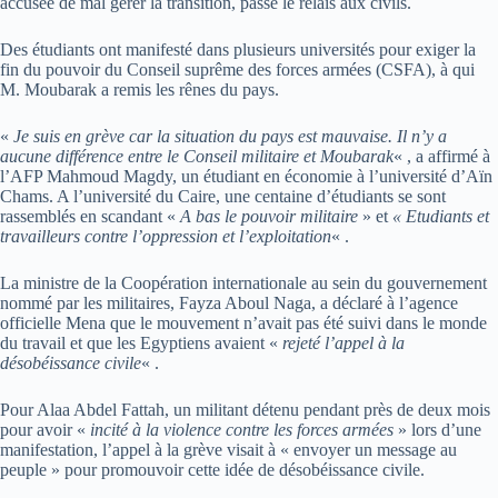
accusée de mal gérer la transition, passe le relais aux civils.
Des étudiants ont manifesté dans plusieurs universités pour exiger la
fin du pouvoir du Conseil suprême des forces armées (CSFA), à qui
M. Moubarak a remis les rênes du pays.
«
Je suis en grève car la situation du pays est mauvaise. Il n’y a
aucune différence entre le Conseil militaire et Moubarak
« , a affirmé à
l’AFP Mahmoud Magdy, un étudiant en économie à l’université d’Aïn
Chams. A l’université du Caire, une centaine d’étudiants se sont
rassemblés en scandant «
A bas le pouvoir militaire
» et
« Etudiants et
travailleurs contre l’oppression et l’exploitation
« .
La ministre de la Coopération internationale au sein du gouvernement
nommé par les militaires, Fayza Aboul Naga, a déclaré à l’agence
officielle Mena que le mouvement n’avait pas été suivi dans le monde
du travail et que les Egyptiens avaient «
rejeté l’appel à la
désobéissance civile
« .
Pour Alaa Abdel Fattah, un militant détenu pendant près de deux mois
pour avoir «
incité à la violence contre les forces armées
» lors d’une
manifestation, l’appel à la grève visait à « envoyer un message au
peuple » pour promouvoir cette idée de désobéissance civile.