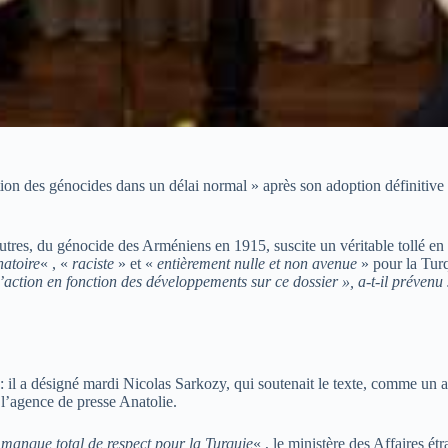
on des génocides dans un délai normal » après son adoption définitive pa
e autres, du génocide des Arméniens en 1915, suscite un véritable tollé e
natoire
« , «
raciste
» et «
entièrement nulle et non avenue
» pour la Turq
action en fonction des développements sur ce dossier », a-t-il prévenu
 il a désigné mardi Nicolas Sarkozy, qui soutenait le texte, comme un a
r l’agence de presse Anatolie.
 manque total de respect pour la Turquie
« , le ministère des Affaires ét