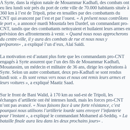
A Syrte, dans la région natale de Mouammar Kadhafi, des combats ont
eu lieu lundi soir près du port de cette ville de 70.000 habitants située à
360 km à l’est de Tripoli, prise en tenailles par des combattants du
CNT qui avancent par l’est et par l’ouest. «
A présent nous contrôlons
le port »,
a annoncé mardi Moustafa ben Dardef, un commandant pro-
CNT, tandis que des combattants nettoyaient et huilaient leurs armes en
prévision des affrontements à venir. «
Quand nous nous approcherons
du centre-ville, il y aura des combats de rue et nous nous y
préparons
« , a expliqué l’un d’eux, Alaï Saïdi.
La motivation est d’autant plus forte que les commandants pro-CNT
engagés à Syrte assurent que l’un des fils de Mouammar Kadhafi,
Mouatassim, un médecin et militaire de 36 ans, dirige les opérations à
Syrte. Selon un autre combattant, deux pro-Kadhafi se sont rendus
lundi soir.
« Ils sont venus vers nous et nous ont remis leurs armes et
leurs voitures »,
a expliqué Maatiz Saad.
Sur le front de Bani Walid, à 170 km au sud-est de Tripoli, les
échanges d’artillerie ont été intenses lundi, mais les forces pro-CNT
n’ont pas avancé. «
Nous faisons face à une forte résistance, c’est
pourquoi nous utilisons l’artillerie lourde sans envoyer l’infanterie
pour l’instant »,
a expliqué le commandant Mohamed al-Seddiq. «
La
bataille finale aura lieu dans les deux prochains jours
« .