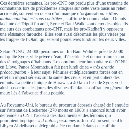
Ces dernières semaines, les pro-CNT ont perdu plus d’une trentaine de
combattants lors de précédentes attaques sur cette vaste oasis au relief
accidenté, souvent en raison d’un manque d’organisation.
« Mais
maintenant tout est sous contrôle
« , a affirmé le commandant. Depuis
la chute de Tripoli fin août, Syrte et Bani Walid sont deux des objectifs
majeurs des combattants pro-CNT, mais les pro-Kadhafi y opposent
une résistance farouche. Elles sont aussi désormais les plus visées par
les frappes de l’Otan, qui se sont poursuivies lundi sur les deux villes.
Selon l’ONU, 24.000 personnes ont fui Bani Walid et près de 2.000
ont quitté Syrte, ville privée d’eau, d’électricité et de nourriture selon
des témoignages d’habitants. Le coordonnateur humanitaire de l’ONU
en Libye, Panos Moumtzis, a fait part lundi de sa «
très grande
préoccupation
» à leur sujet. Pénuries et déplacements forcés ont en
effet un impact sérieux sur la santé des civils, et en particuliers des
enfants. La petite clinique de Harawa, à 40 km à l’est de Syrte, voit
ainsi passer tous les jours des dizaines d’enfants souffrant en général de
maux liés à l’absence d’eau potable.
Au Royaume-Uni, le bureau du procureur écossais chargé de l’enquête
sur l’attentat de Lockerbie (270 morts en 1988) a annoncé lundi avoir
demandé au CNT l’accès à des documents et des témoins qui
pourraient impliquer
« d’autres personnes »
. Jusqu’à présent, seul le
Libyen Abdelbaset al-Megrahi a été condamné dans cette affaire.