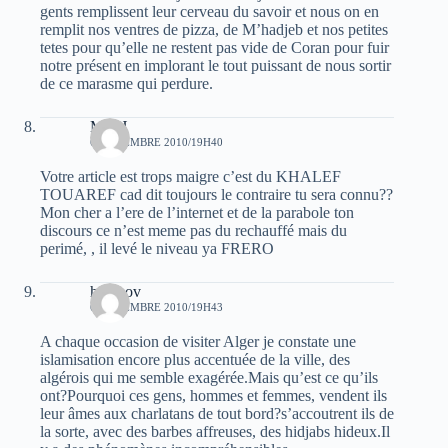
gents remplissent leur cerveau du savoir et nous on en
remplit nos ventres de pizza, de M’hadjeb et nos petites
tetes pour qu’elle ne restent pas vide de Coran pour fuir
notre présent en implorant le tout puissant de nous sortir
de ce marasme qui perdure.
MOH
6 NOVEMBRE 2010/19H40
Votre article est trops maigre c’est du KHALEF
TOUAREF cad dit toujours le contraire tu sera connu??
Mon cher a l’ere de l’internet et de la parabole ton
discours ce n’est meme pas du rechauffé mais du
perimé, , il levé le niveau ya FRERO
hocinov
6 NOVEMBRE 2010/19H43
A chaque occasion de visiter Alger je constate une
islamisation encore plus accentuée de la ville, des
algérois qui me semble exagérée.Mais qu’est ce qu’ils
ont?Pourquoi ces gens, hommes et femmes, vendent ils
leur âmes aux charlatans de tout bord?s’accoutrent ils de
la sorte, avec des barbes affreuses, des hidjabs hideux.Il