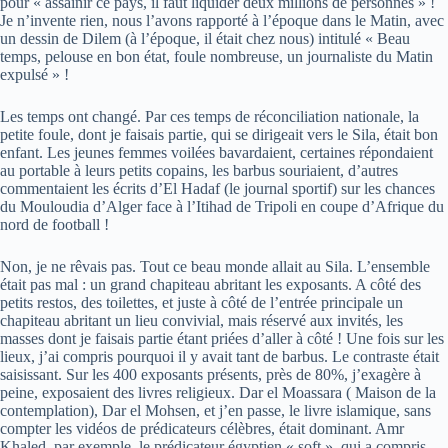
pour « assainir ce pays, il faut liquider deux millions de personnes » !
Je n’invente rien, nous l’avons rapporté à l’époque dans le Matin, avec
un dessin de Dilem (à l’époque, il était chez nous) intitulé « Beau
temps, pelouse en bon état, foule nombreuse, un journaliste du Matin
expulsé » !
Les temps ont changé. Par ces temps de réconciliation nationale, la
petite foule, dont je faisais partie, qui se dirigeait vers le Sila, était bon
enfant. Les jeunes femmes voilées bavardaient, certaines répondaient
au portable à leurs petits copains, les barbus souriaient, d’autres
commentaient les écrits d’El Hadaf (le journal sportif) sur les chances
du Mouloudia d’Alger face à l’Itihad de Tripoli en coupe d’Afrique du
nord de football !
Non, je ne rêvais pas. Tout ce beau monde allait au Sila. L’ensemble
était pas mal : un grand chapiteau abritant les exposants. A côté des
petits restos, des toilettes, et juste à côté de l’entrée principale un
chapiteau abritant un lieu convivial, mais réservé aux invités, les
masses dont je faisais partie étant priées d’aller à côté ! Une fois sur les
lieux, j’ai compris pourquoi il y avait tant de barbus. Le contraste était
saisissant. Sur les 400 exposants présents, près de 80%, j’exagère à
peine, exposaient des livres religieux. Dar el Moassara ( Maison de la
contemplation), Dar el Mohsen, et j’en passe, le livre islamique, sans
compter les vidéos de prédicateurs célèbres, était dominant. Amr
Khaled, par exemple, le prédicateur égyptien « soft », qui a compris