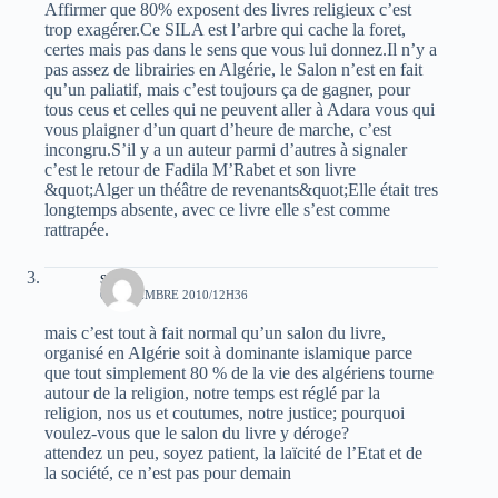
Affirmer que 80% exposent des livres religieux c’est
trop exagérer.Ce SILA est l’arbre qui cache la foret,
certes mais pas dans le sens que vous lui donnez.Il n’y a
pas assez de librairies en Algérie, le Salon n’est en fait
qu’un paliatif, mais c’est toujours ça de gagner, pour
tous ceus et celles qui ne peuvent aller à Adara vous qui
vous plaigner d’un quart d’heure de marche, c’est
incongru.S’il y a un auteur parmi d’autres à signaler
c’est le retour de Fadila M’Rabet et son livre
&quot;Alger un théâtre de revenants&quot;Elle était tres
longtemps absente, avec ce livre elle s’est comme
rattrapée.
saïd
6 NOVEMBRE 2010/12H36
mais c’est tout à fait normal qu’un salon du livre,
organisé en Algérie soit à dominante islamique parce
que tout simplement 80 % de la vie des algériens tourne
autour de la religion, notre temps est réglé par la
religion, nos us et coutumes, notre justice; pourquoi
voulez-vous que le salon du livre y déroge?
attendez un peu, soyez patient, la laïcité de l’Etat et de
la société, ce n’est pas pour demain