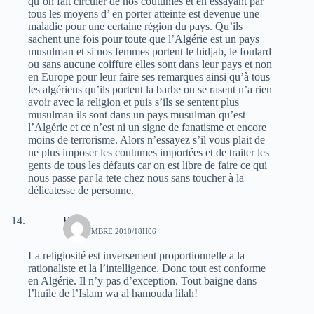
qu’on fait circuler de nos coutumes et en essayant par
tous les moyens d’ en porter atteinte est devenue une
maladie pour une certaine région du pays. Qu’ils
sachent une fois pour toute que l’Algérie est un pays
musulman et si nos femmes portent le hidjab, le foulard
ou sans aucune coiffure elles sont dans leur pays et non
en Europe pour leur faire ses remarques ainsi qu’à tous
les algériens qu’ils portent la barbe ou se rasent n’a rien
avoir avec la religion et puis s’ils se sentent plus
musulman ils sont dans un pays musulman qu’est
l’Algérie et ce n’est ni un signe de fanatisme et encore
moins de terrorisme. Alors n’essayez s’il vous plait de
ne plus imposer les coutumes importées et de traiter les
gents de tous les défauts car on est libre de faire ce qui
nous passe par la tete chez nous sans toucher à la
délicatesse de personne.
Ben
7 NOVEMBRE 2010/18H06
La religiosité est inversement proportionnelle a la
rationaliste et la l’intelligence. Donc tout est conforme
en Algérie. Il n’y pas d’exception. Tout baigne dans
l’huile de l’Islam wa al hamouda lilah!