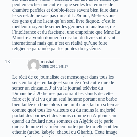
peut en cacher une autre et que seules les femmes de
chambre perfides et double-faces savent bien faire dans
le secret. Je ne sais pas qui a dit : &quot; Méfiez-vous
des gens qui ne lisent qu’un seul livre &quot;, c’est le
meilleur moyen de semer les germes du fanatisme, de
l’intolérance et du fascisme, une empreinte que Mme La
Ministre a voulu donner à ce salon du livre soit-disant
international mais qui n’est en réalité qu’une foire
religieuse parrainée par les pontes du système.
hamdi mosbah
7 NOVEMBRE 2010/14H17
Le récit de ce journaliste est mensonger dans tous les
sens en long et en large et son idée n’est autre que de
semer un zinzanie. J’ai vu le journal télévisé du
Dimanche à 20 heures parcourant les stands de cette
foire et je n’ai vu qu’un seul homme portant une barbe
bien taillée en bouc alors que lui il nous fait un schémas
comme quoi tous les visiteurs ou du moins la majorité
portait des barbes et des kamis comme en Afghanistan
quand au foulard nous sommes en Algérie et je parie
que sa femme et sa mère en porte quelle qu’elle soit leur
ethenie (arabe, kabyle, chaoui ou Gharbi). Cette image