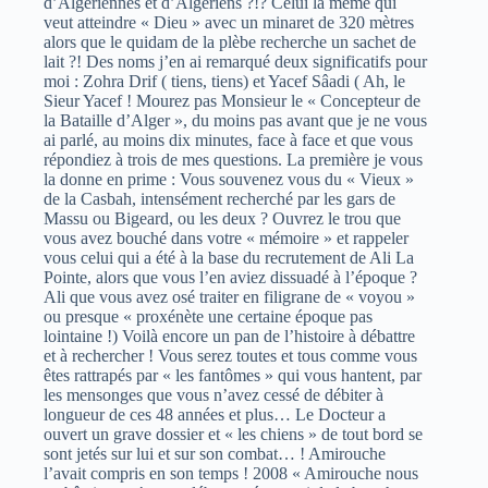
d’Algériennes et d’Algériens ?!? Celui là même qui
veut atteindre « Dieu » avec un minaret de 320 mètres
alors que le quidam de la plèbe recherche un sachet de
lait ?! Des noms j’en ai remarqué deux significatifs pour
moi : Zohra Drif ( tiens, tiens) et Yacef Sâadi ( Ah, le
Sieur Yacef ! Mourez pas Monsieur le « Concepteur de
la Bataille d’Alger », du moins pas avant que je ne vous
ai parlé, au moins dix minutes, face à face et que vous
répondiez à trois de mes questions. La première je vous
la donne en prime : Vous souvenez vous du « Vieux »
de la Casbah, intensément recherché par les gars de
Massu ou Bigeard, ou les deux ? Ouvrez le trou que
vous avez bouché dans votre « mémoire » et rappeler
vous celui qui a été à la base du recrutement de Ali La
Pointe, alors que vous l’en aviez dissuadé à l’époque ?
Ali que vous avez osé traiter en filigrane de « voyou »
ou presque « proxénète une certaine époque pas
lointaine !) Voilà encore un pan de l’histoire à débattre
et à rechercher ! Vous serez toutes et tous comme vous
êtes rattrapés par « les fantômes » qui vous hantent, par
les mensonges que vous n’avez cessé de débiter à
longueur de ces 48 années et plus… Le Docteur a
ouvert un grave dossier et « les chiens » de tout bord se
sont jetés sur lui et sur son combat… ! Amirouche
l’avait compris en son temps ! 2008 « Amirouche nous