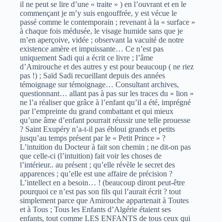
il ne peut se lire d’une « traite » ) en l’ouvrant et en le
commençant je m’y suis engouffrée, y est vécue le
passé comme le contemporain ; revenant à la « surface »
à chaque fois médusée, le visage humide sans que je
m’en aperçoive, vidée ; observant la vacuité de notre
existence amère et impuissante… Ce n’est pas
uniquement Sadi qui a écrit ce livre ; l’âme
d’Amirouche et des autres y est pour beaucoup ( ne riez
pas !) ; Saïd Sadi recueillant depuis des années
témoignage sur témoignage… Consultant archives,
questionnant… allant pas à pas sur les traces du « lion »
ne l’a réaliser que grâce à l’enfant qu’il a été, imprégné
par l’empreinte du grand combattant et qui mieux
qu’une âme d’enfant pourrait réussir une telle prouesse
? Saint Exupéry n’a-t-il pas ébloui grands et petits
jusqu’au temps présent par le « Petit Prince » ?
L’intuition du Docteur à fait son chemin ; ne dit-on pas
que celle-ci (l’intuition) fait voir les choses de
l’intérieur.. au présent ; qu’elle révèle le secret des
apparences ; qu’elle est une affaire de précision ?
L’intellect en a besoin… ! (beaucoup diront peut-être
pourquoi ce n’est pas son fils qui l’aurait écrit ? tout
simplement parce que Amirouche appartenait à Toutes
et à Tous ; Tous les Enfants d’Algérie étaient ses
enfants, tout comme LES ENFANTS de tous ceux qui