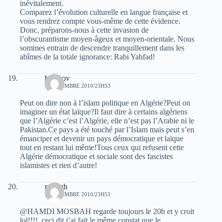
inévitalement.
Comparez l’évolution culturelle en langue française et
vous rendrez compte vous-même de cette évidence.
Donc, préparons-nous à cette invasion de
l’obscurantisme moyen-âgeux et moyen-orientale. Nous
sommes entrain de descendre tranquillement dans les
abîmes de la totale ignorance: Rabi Yahfad!
hocinov
7 NOVEMBRE 2010/23H53
Peut on dire non à l’islam politique en Algérie?Peut on
imaginer un état laïque?Il faut dire à certains algériens
que l’Algérie c’est l’Algérie, elle n’est pas l’Arabie ni le
Pakistan.Ce pays a été touché par l’Islam mais peut s’en
émanciper et devenir un pays démocratique et laïque
tout en restant lui même!Tous ceux qui refusent cette
Algérie démocratique et sociale sont des fascistes
islamistes et rien d’autre!
mazigh
7 NOVEMBRE 2010/23H53
@HAMDI MOSBAH regarde toujours le 20h et y croit
lol!!!!, ceci dit j’ai fait le même constat que le