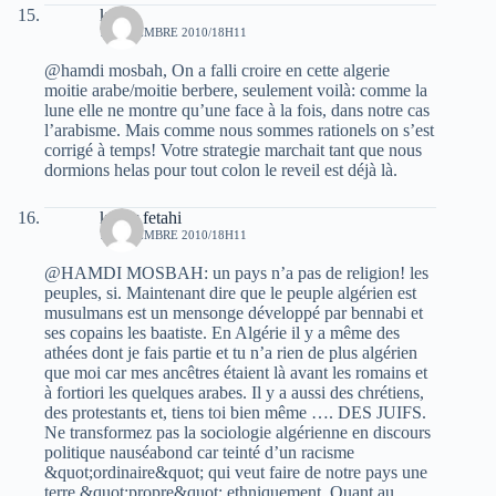
kaci
7 NOVEMBRE 2010/18H11
@hamdi mosbah, On a falli croire en cette algerie
moitie arabe/moitie berbere, seulement voilà: comme la
lune elle ne montre qu’une face à la fois, dans notre cas
l’arabisme. Mais comme nous sommes rationels on s’est
corrigé à temps! Votre strategie marchait tant que nous
dormions helas pour tout colon le reveil est déjà là.
kader fetahi
7 NOVEMBRE 2010/18H11
@HAMDI MOSBAH: un pays n’a pas de religion! les
peuples, si. Maintenant dire que le peuple algérien est
musulmans est un mensonge développé par bennabi et
ses copains les baatiste. En Algérie il y a même des
athées dont je fais partie et tu n’a rien de plus algérien
que moi car mes ancêtres étaient là avant les romains et
à fortiori les quelques arabes. Il y a aussi des chrétiens,
des protestants et, tiens toi bien même …. DES JUIFS.
Ne transformez pas la sociologie algérienne en discours
politique nauséabond car teinté d’un racisme
&quot;ordinaire&quot; qui veut faire de notre pays une
terre &quot;propre&quot; ethniquement. Quant au