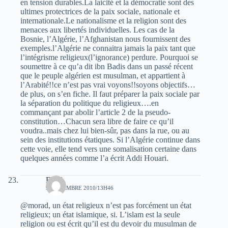
en tension durables.La laicité et la démocratie sont des
ultimes protectrices de la paix sociale, nationale et
internationale.Le nationalisme et la religion sont des
menaces aux libertés individuelles. Les cas de la
Bosnie, l’Algérie, l’Afghanistan nous fournissent des
exemples.l’Algérie ne connaitra jamais la paix tant que
l’intégrisme religieux(l’ignorance) perdure. Pourquoi se
soumettre à ce qu’a dit ibn Badis dans un passé récent
que le peuple algérien est musulman, et appartient à
l’Arabité!!ce n’est pas vrai voyons!!soyons objectifs…
de plus, on s’en fiche. Il faut préparer la paix sociale par
la séparation du politique du religieux….en
commançant par abolir l’article 2 de la pseudo-
constitution…Chacun sera libre de faire ce qu’il
voudra..mais chez lui bien-sûr, pas dans la rue, ou au
sein des institutions étatiques. Si l’Algérie continue dans
cette voie, elle tend vers une somalisation certaine dans
quelques années comme l’a écrit Addi Houari.
Farid
9 NOVEMBRE 2010/13H46
@morad, un état religieux n’est pas forcément un état
religieux; un état islamique, si. L’islam est la seule
religion ou est écrit qu’il est du devoir du musulman de