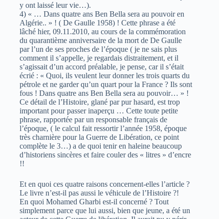
y ont laissé leur vie…).
4) « … Dans quatre ans Ben Bella sera au pouvoir en
Algérie.. » ! ( De Gaulle 1958) ! Cette phrase a été
lâché hier, 09.11.2010, au cours de la commémoration
du quarantième anniversaire de la mort de De Gaulle
par l’un de ses proches de l’époque ( je ne sais plus
comment il s’appelle, je regardais distraitement, et il
s’agissait d’un accord préalable, je pense, car il s’était
écrié : « Quoi, ils veulent leur donner les trois quarts du
pétrole et ne garder qu’un quart pour la France ? Ils sont
fous ! Dans quatre ans Ben Bella sera au pouvoir… » !
Ce détail de l’Histoire, glané par pur hasard, est trop
important pour passer inaperçu … Cette toute petite
phrase, rapportée par un responsable français de
l’époque, ( le calcul fait ressortir l’année 1958, époque
très charnière pour la Guerre de Libération, ce point
complète le 3…) a de quoi tenir en haleine beaucoup
d’historiens sincères et faire couler des « litres » d’encre
!!
Et en quoi ces quatre raisons concernent-elles l’article ?
Le livre n’est-il pas aussi le véhicule de l’Histoire ?!
En quoi Mohamed Gharbi est-il concerné ? Tout
simplement parce que lui aussi, bien que jeune, a été un