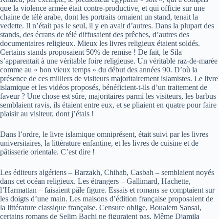
que la violence armée était contre-productive, et qui officie sur une
chaine de télé arabe, dont les portraits ornaient un stand, tenait la
vedette. Il n’était pas le seul, il y en avait d’autres. Dans la plupart des
stands, des écrans de télé diffusaient des prêches, d’autres des
documentaires religieux. Mieux les livres religieux étaient soldés.
Certains stands proposaient 50% de remise ! De fait, le Sila
s’apparentait à une véritable foire religieuse. Un véritable raz-de-marée
comme au « bon vieux temps » du début des années 90. D’où la
présence de ces milliers de visiteurs majoritairement islamistes. Le livre
islamique et les vidéos proposés, bénéficient-t-ils d’un traitement de
faveur ? Une chose est sûre, majoritaires parmi les visiteurs, les barbus
semblaient ravis, ils étaient entre eux, et se pliaient en quatre pour faire
plaisir au visiteur, dont j’étais !
Dans l’ordre, le livre islamique omniprésent, était suivi par les livres
universitaires, la littérature enfantine, et les livres de cuisine et de
pâtisserie orientale. C’est dire !
Les éditeurs algériens – Barzakh, Chihab, Casbah – semblaient noyés
dans cet océan religieux. Les étrangers – Gallimard, Hachette,
l’Harmattan – faisaient pâle figure. Essais et romans se comptaient sur
les doigts d’une main. Les maisons d’édition française proposaient de
la littérature classique française. Censure oblige, Boualem Sansal,
certains romans de Selim Bachi ne figuraient pas. Même Djamila