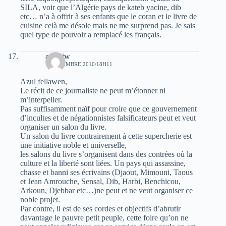
SILA, voir que l’Algérie pays de kateb yacine, dib
etc… n’a à offrir à ses enfants que le coran et le livre de
cuisine celà me désole mais ne me surprend pas. Je sais
quel type de pouvoir a remplacé les français.
azzikiw
7 NOVEMBRE 2010/18H11
Azul fellawen,
Le récit de ce journaliste ne peut m’étonner ni
m’interpeller.
Pas suffisamment naïf pour croire que ce gouvernement
d’incultes et de négationnistes falsificateurs peut et veut
organiser un salon du livre.
Un salon du livre contrairement à cette supercherie est
une initiative noble et universelle,
les salons du livre s’organisent dans des contrées où la
culture et la liberté sont liées. Un pays qui assassine,
chasse et banni ses écrivains (Djaout, Mimouni, Taous
et Jean Amrouche, Sensal, Dib, Harbi, Benchicou,
Arkoun, Djebbar etc…)ne peut et ne veut organiser ce
noble projet.
Par contre, il est de ses cordes et objectifs d’abrutir
davantage le pauvre petit peuple, cette foire qu’on ne