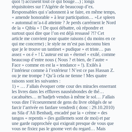
quoi !) accusent tout ce qui bouge…) ; longs
réquisitoires sur l’Algérie de beaucoup d’ex.
Responsables qui s’adonnent à se faire, en même temps,
« amende honorable » à leur participation… »Le spleen
» automnal m’a-t-il atteinte ? Je perds carrément le Nord
de la « Qibla » ! De quoi débattre, où répondre et
surtout quoi dire que l’on est déjà ressassé ?!? Cet
article me convient pour quatre raisons ( du moins en ce
qui me concerne) ; le style ne m’est pas inconnu bien
que je le trouve un tantinet « pudique » et triste… pas
assez « os é » ! L’auteur est un « éternel » exilé, comme
beaucoup d’entre nous ( Nous ? et bien, de l’autre «
Face » comme en est la « tendance » !). Exilés à
l’intérieur comme à l’extérieur ! N’est ce pas Hassan Z.
ou je me trompe ? Qu’à cela ne tienne ! Mes quatre
raisons sont les suivantes :
1) « … J’allais évoquer cette cour des miracles enserrant
les livres dans les effluves nauséabondes de thé…
cacahuètes… m’hadjeb vendus à même le sol… J’allais
vous dire l’écoeurement de gens du livre obligés de se
farcir l’arrivée en fanfare vendredi ( donc : 29.10.2010)
au Sila d’Ali Benhadj, encadré par la « crème » des
tangos « repentis » (les guillemets sont de moi) et par
une garde rapprochée qui exigeait presque de vous que
vous ne fixiez pas le gnome vert du regard… Mais