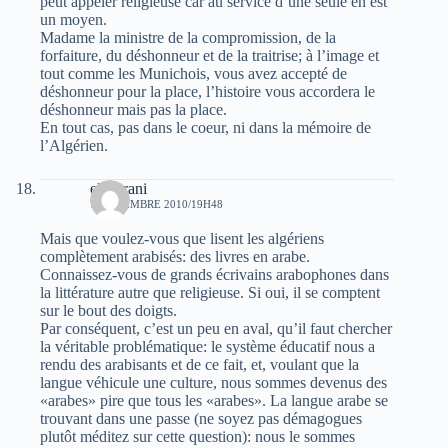
peut appeler religieuse car au service d’une seule en est
un moyen.
Madame la ministre de la compromission, de la
forfaiture, du déshonneur et de la traitrise; à l’image et
tout comme les Munichois, vous avez accepté de
déshonneur pour la place, l’histoire vous accordera le
déshonneur mais pas la place.
En tout cas, pas dans le coeur, ni dans la mémoire de
l’Algérien.
el Barani
7 NOVEMBRE 2010/19H48
Mais que voulez-vous que lisent les algériens
complètement arabisés: des livres en arabe.
Connaissez-vous de grands écrivains arabophones dans
la littérature autre que religieuse. Si oui, il se comptent
sur le bout des doigts.
Par conséquent, c’est un peu en aval, qu’il faut chercher
la véritable problématique: le système éducatif nous a
rendu des arabisants et de ce fait, et, voulant que la
langue véhicule une culture, nous sommes devenus des
«arabes» pire que tous les «arabes». La langue arabe se
trouvant dans une passe (ne soyez pas démagogues
plutôt méditez sur cette question): nous le sommes