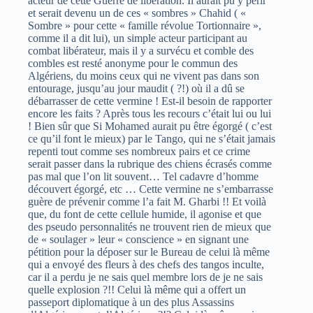
acteur de cette Guerre de libération. Il aurait pu y périr
et serait devenu un de ces « sombres » Chahid ( «
Sombre » pour cette « famille révolue Tortionnaire »,
comme il a dit lui), un simple acteur participant au
combat libérateur, mais il y a survécu et comble des
combles est resté anonyme pour le commun des
Algériens, du moins ceux qui ne vivent pas dans son
entourage, jusqu’au jour maudit ( ?!) où il a dû se
débarrasser de cette vermine ! Est-il besoin de rapporter
encore les faits ? Après tous les recours c’était lui ou lui
! Bien sûr que Si Mohamed aurait pu être égorgé ( c’est
ce qu’il font le mieux) par le Tango, qui ne s’était jamais
repenti tout comme ses nombreux pairs et ce crime
serait passer dans la rubrique des chiens écrasés comme
pas mal que l’on lit souvent… Tel cadavre d’homme
découvert égorgé, etc … Cette vermine ne s’embarrasse
guère de prévenir comme l’a fait M. Gharbi !! Et voilà
que, du font de cette cellule humide, il agonise et que
des pseudo personnalités ne trouvent rien de mieux que
de « soulager » leur « conscience » en signant une
pétition pour la déposer sur le Bureau de celui là même
qui a envoyé des fleurs à des chefs des tangos inculte,
car il a perdu je ne sais quel membre lors de je ne sais
quelle explosion ?!! Celui là même qui a offert un
passeport diplomatique à un des plus Assassins