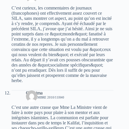
C’est curieux, les commentaires de journaux
(francophones) ont effectivement assez couvert ce
SILA, sans montrer cet aspect, au point qu’on est incité
à s’y rendre, je comprends. Ayant été échaudé par le
précédent SILA, j’avoue que j’ai hésité. Ainsi je ne suis
point surpris dans ce &quot;monde&quot; fanatisé à
l’extreme, il y a longtemps qu’on a du mal à retrouver
ceratins de nos reperes. Je suis personnellement
convaincu que cette situation est voulu par &quot;ceux
qui nous veulent du bien&quot; et exécuté par leurs
relais. Au départ il y’avait ces pousses obscurantiste que
des années de &quot;socialisme spécifiques&quot;
n’ont pu erradiquer. Dès lors il suffit de peu pour
qu’elles jaissent et prosperent comme de la mauvaise
herbe.
Ghanima
7 NOVEMBRE 2010/11H40
C’est une autre crasse que Mme La Ministre vient de
faire à notre pays pour plaire à son mentor et aux
intègristes islamistes. La communion est parfaite pour
instaurer dans peu de temps le Kalifat, l’inquisition et
ses chaoucho-veillo-veilleurs.C’est une autre crasse qui