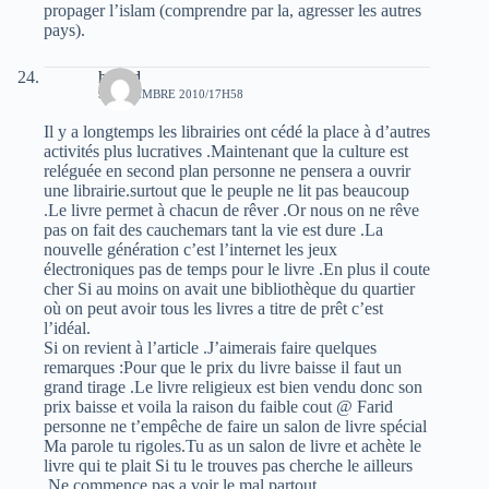
propager l’islam (comprendre par la, agresser les autres
pays).
hamid
9 NOVEMBRE 2010/17H58
Il y a longtemps les librairies ont cédé la place à d’autres
activités plus lucratives .Maintenant que la culture est
reléguée en second plan personne ne pensera a ouvrir
une librairie.surtout que le peuple ne lit pas beaucoup
.Le livre permet à chacun de rêver .Or nous on ne rêve
pas on fait des cauchemars tant la vie est dure .La
nouvelle génération c’est l’internet les jeux
électroniques pas de temps pour le livre .En plus il coute
cher Si au moins on avait une bibliothèque du quartier
où on peut avoir tous les livres a titre de prêt c’est
l’idéal.
Si on revient à l’article .J’aimerais faire quelques
remarques :Pour que le prix du livre baisse il faut un
grand tirage .Le livre religieux est bien vendu donc son
prix baisse et voila la raison du faible cout @ Farid
personne ne t’empêche de faire un salon de livre spécial
Ma parole tu rigoles.Tu as un salon de livre et achète le
livre qui te plait Si tu le trouves pas cherche le ailleurs
.Ne commence pas a voir le mal partout.