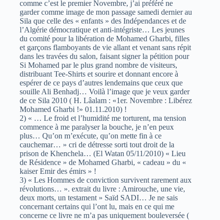
comme c’est le premier Novembre, j’ai préféré ne
garder comme image de mon passage samedi dernier au
Sila que celle des « enfants » des Indépendances et de
l’Algérie démocratique et anti-intégriste… Les jeunes
du comité pour la libération de Mohamed Gharbi, filles
et garçons flamboyants de vie allant et venant sans répit
dans les travées du salon, faisant signer la pétition pour
Si Mohamed par le plus grand nombre de visiteurs,
distribuant Tee-Shirts et sourire et donnant encore à
espérer de ce pays d’autres lendemains que ceux que
souille Ali Benhadj… Voilà l’image que je veux garder
de ce Sila 2010 ( H. Lâalam : «1er. Novembre : Libérez
Mohamed Gharbi !» 01.11.2010) !
2) « … Le froid et l’humidité me torturent, ma tension
commence à me paralyser la bouche, je n’en peux
plus… Qu’on m’exécute, qu’on mette fin à ce
cauchemar… » cri de détresse sorti tout droit de la
prison de Khenchela… (El Watan 05/11/2010) « Lieu
de Résidence » de Mohamed Gharbi, « cadeau » du «
kaiser Emir des émirs » !
3) « Les Hommes de conviction survivent rarement aux
révolutions… ». extrait du livre : Amirouche, une vie,
deux morts, un testament » Saïd SADI… Je ne sais
concernant certains qui l’ont lu, mais en ce qui me
concerne ce livre ne m’a pas uniquement bouleversée (