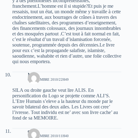
y a des phénomènes incompréhensibles,
franchement.L’homme est il si stupide?Et puis je me
ressaisis, tout un état, un monde même y travaille à cette
endoctrinement, aux bourrages de crânes à travers des
chaînes satellitaires, des programmes d’enseignement,
des financements colossaux, des journaux innombrables
et des mosquées partout .C’est tout à fait normal en fait,
c’est le résultat d’un travail d’islamisation forcenée,
soutenue, programmée depuis des décennies.Le livre
pour eux c’est la propagande salafiste, islamiste,
saoudienne, wahabite et rien d’autre, une folie collective
qui nous emportera.
M.N
6 NOVEMBRE 2010/22H49
SILA ou droite gauche veut lire ALIS. En
personification du Logo se projette comme ALI’S.
L’Etre Humain s’eleve a la hauteur du monde par le
savoir bilateral des deux ailes. Les Livres ont cree’
l’ivresse. Tout individu est ne’ avec son livre cache’ au
fond de sa MEMOIRE.
edi0
7 NOVEMBRE 2010/11H40