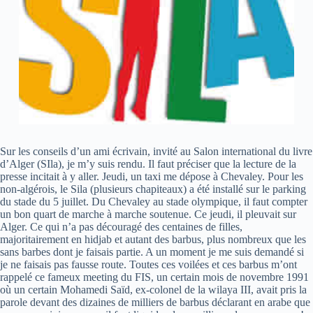
Sur les conseils d’un ami écrivain, invité au Salon international du livre
d’Alger (SIla), je m’y suis rendu. Il faut préciser que la lecture de la
presse incitait à y aller. Jeudi, un taxi me dépose à Chevaley. Pour les
non-algérois, le Sila (plusieurs chapiteaux) a été installé sur le parking
du stade du 5 juillet. Du Chevaley au stade olympique, il faut compter
un bon quart de marche à marche soutenue. Ce jeudi, il pleuvait sur
Alger. Ce qui n’a pas découragé des centaines de filles,
majoritairement en hidjab et autant des barbus, plus nombreux que les
sans barbes dont je faisais partie. A un moment je me suis demandé si
je ne faisais pas fausse route. Toutes ces voilées et ces barbus m’ont
rappelé ce fameux meeting du FIS, un certain mois de novembre 1991
où un certain Mohamedi Saïd, ex-colonel de la wilaya III, avait pris la
parole devant des dizaines de milliers de barbus déclarant en arabe que