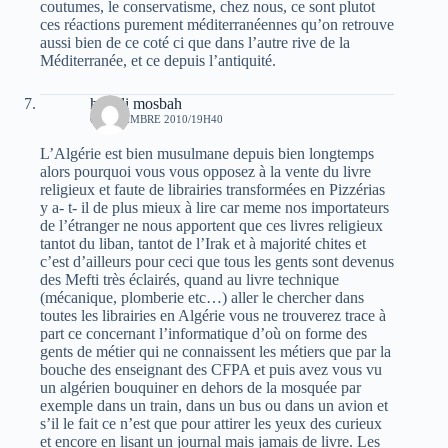
coutumes, le conservatisme, chez nous, ce sont plutot
ces réactions purement méditerranéennes qu’on retrouve
aussi bien de ce coté ci que dans l’autre rive de la
Méditerranée, et ce depuis l’antiquité.
hamdi mosbah
6 NOVEMBRE 2010/19H40
L’Algérie est bien musulmane depuis bien longtemps
alors pourquoi vous vous opposez à la vente du livre
religieux et faute de librairies transformées en Pizzérias
y a- t- il de plus mieux à lire car meme nos importateurs
de l’étranger ne nous apportent que ces livres religieux
tantot du liban, tantot de l’Irak et à majorité chites et
c’est d’ailleurs pour ceci que tous les gents sont devenus
des Mefti très éclairés, quand au livre technique
(mécanique, plomberie etc…) aller le chercher dans
toutes les librairies en Algérie vous ne trouverez trace à
part ce concernant l’informatique d’où on forme des
gents de métier qui ne connaissent les métiers que par la
bouche des enseignant des CFPA et puis avez vous vu
un algérien bouquiner en dehors de la mosquée par
exemple dans un train, dans un bus ou dans un avion et
s’il le fait ce n’est que pour attirer les yeux des curieux
et encore en lisant un journal mais jamais de livre. Les