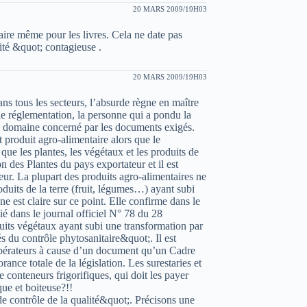
20 MARS 2009/19H03
taire même pour les livres. Cela ne date pas
lité &quot; contagieuse .
20 MARS 2009/19H03
ns tous les secteurs, l’absurde règne en maître
e réglementation, la personne qui a pondu la
du domaine concerné par les documents exigés.
t produit agro-alimentaire alors que le
e les plantes, les végétaux et les produits de
ion des Plantes du pays exportateur et il est
ur. La plupart des produits agro-alimentaires ne
duits de la terre (fruit, légumes…) ayant subi
ne est claire sur ce point. Elle confirme dans le
 dans le journal officiel N° 78 du 28
its végétaux ayant subi une transformation par
s du contrôle phytosanitaire&quot;. Il est
opérateurs à cause d’un document qu’un Cadre
nce totale de la législation. Les surestaries et
de conteneurs frigorifiques, qui doit les payer
ue et boiteuse?!!
e contrôle de la qualité&quot;. Précisons une