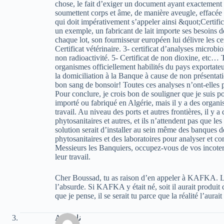
chose, le fait d’exiger un document ayant exactement c
soumettent corps et âme, de manière aveugle, effacée 
qui doit impérativement s’appeler ainsi &quot;Certific
un exemple, un fabricant de lait importe ses besoins d
chaque lot, son fournisseur européen lui délivre les cert
Certificat vétérinaire. 3- certificat d’analyses microbi
non radioactivité. 5- Certificat de non dioxine, etc… 
organismes officiellement habilités du pays exportateu
la domiciliation à la Banque à cause de non présentatio
bon sang de bonsoir! Toutes ces analyses n’ont-elles p
Pour conclure, je crois bon de souligner que je suis po
importé ou fabriqué en Algérie, mais il y a des organi
travail. Au niveau des ports et autres frontières, il y a 
phytosanitaires et autres, et ils n’attendent pas que les
solution serait d’installer au sein même des banques de
phytosanitaires et des laboratoires pour analyser et con
Messieurs les Banquiers, occupez-vous de vos incoterms
leur travail.
Cher Boussad, tu as raison d’en appeler à KAFKA. L’A
l’absurde. Si KAFKA y était né, soit il aurait produit d
que je pense, il se serait tu parce que la réalité l’aurai
Amineنا