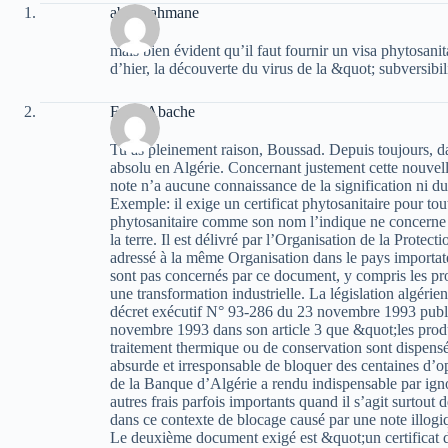
abderrahmane
mais bien évident qu’il faut fournir un visa phytosani
d’hier, la découverte du virus de la &quot; subversibi
Farid Abache
Tu as pleinement raison, Boussad. Depuis toujours, da
absolu en Algérie. Concernant justement cette nouvell
note n’a aucune connaissance de la signification ni 
Exemple: il exige un certificat phytosanitaire pour tou
phytosanitaire comme son nom l’indique ne concerne qu
la terre. Il est délivré par l’Organisation de la Protect
adressé à la même Organisation dans le pays importate
sont pas concernés par ce document, y compris les pro
une transformation industrielle. La législation algérien
décret exécutif N° 93-286 du 23 novembre 1993 publié
novembre 1993 dans son article 3 que &quot;les produ
traitement thermique ou de conservation sont dispensé
absurde et irresponsable de bloquer des centaines d’
de la Banque d’Algérie a rendu indispensable par ignora
autres frais parfois importants quand il s’agit surtout 
dans ce contexte de blocage causé par une note illogiq
Le deuxième document exigé est &quot;un certificat d