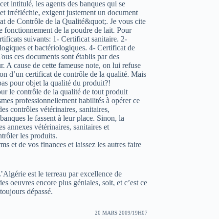
et intitulé, les agents des banques qui se
et irréfléchie, exigent justement un document
at de Contrôle de la Qualité&quot;. Je vous cite
e fonctionnement de la poudre de lait. Pour
ificats suivants: 1- Certificat sanitaire. 2-
ologiques et bactériologiques. 4- Certificat de
Tous ces documents sont établis par des
r. A cause de cette fameuse note, on lui refuse
n d’un certificat de contrôle de la qualité. Mais
as pour objet la qualité du produit?!
ur le contrôle de la qualité de tout produit
smes professionnellement habilités à opérer ce
des contrôles vétérinaires, sanitaires,
 banques le fassent à leur place. Sinon, la
s annexes vétérinaires, sanitaires et
trôler les produits.
 et de vos finances et laissez les autres faire
lgérie est le terreau par excellence de
es oeuvres encore plus géniales, soit, et c’est ce
t toujours dépassé.
20 MARS 2009/19H07