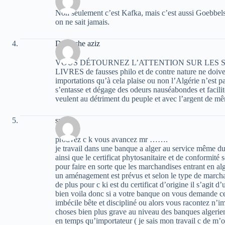
Non seulement c’est Kafka, mais c’est aussi Goebbels
on ne sait jamais.
Damèche aziz
VOUS DÉTOURNEZ L’ATTENTION SUR LES SE
LIVRES de fausses philo et de contre nature ne doive
importations qu’à cela plaise ou non l’Algérie n’est
s’entasse et dégage des odeurs nauséabondes et facilit
veulent au détriment du peuple et avec l’argent de m
spiten
prouvez c k vous avancez mr …….
je travail dans une banque a alger au service même du 
ainsi que le certificat phytosanitaire et de conformité
pour faire en sorte que les marchandises entrant en al
un aménagement est prévus et selon le type de marc
de plus pour c ki est du certificat d’origine il s’agit d’
bien voila donc si a votre banque on vous demande ce
imbécile bête et discipliné ou alors vous racontez n’im
choses bien plus grave au niveau des banques algeri
en temps qu’importateur ( je sais mon travail c de m’