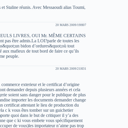
 et Staline réunis. Avec Messaoudi alias Toumi,
20 MARS 2009/19H07
ULS LIVRES, OUI Mr. MÊME CERTAINS
nt pas être admis.La LOI?parle de toutes les
 pas&quot;un bidon d’ordures&quot;où tout
é aux mafieux de tout bord de faire ce qu’ils
ême peuple.
20 MARS 2009/21H31
commerce exterieur et le certificat d’origine
 sont demander depuis plusieurs années et cela
gerie soient sans danger pour le publique de plus
handise importer les documents demander change
un certificat attestant le lieu de production du
la c k vous êtes tomber sur un guichetier
porte quoi dans le but de critiquer il y’a des
enne que c ki vous embete vous spécifiquement
occuper de vous)les importateur n’aime pas trop