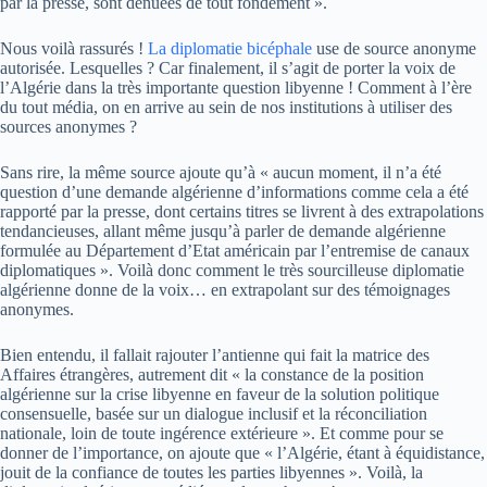
par la presse, sont dénuées de tout fondement ».
Nous voilà rassurés !
La diplomatie bicéphale
use de source anonyme
autorisée. Lesquelles ? Car finalement, il s’agit de porter la voix de
l’Algérie dans la très importante question libyenne ! Comment à l’ère
du tout média, on en arrive au sein de nos institutions à utiliser des
sources anonymes ?
Sans rire, la même source ajoute qu’à « aucun moment, il n’a été
question d’une demande algérienne d’informations comme cela a été
rapporté par la presse, dont certains titres se livrent à des extrapolations
tendancieuses, allant même jusqu’à parler de demande algérienne
formulée au Département d’Etat américain par l’entremise de canaux
diplomatiques ». Voilà donc comment le très sourcilleuse diplomatie
algérienne donne de la voix… en extrapolant sur des témoignages
anonymes.
Bien entendu, il fallait rajouter l’antienne qui fait la matrice des
Affaires étrangères, autrement dit « la constance de la position
algérienne sur la crise libyenne en faveur de la solution politique
consensuelle, basée sur un dialogue inclusif et la réconciliation
nationale, loin de toute ingérence extérieure ». Et comme pour se
donner de l’importance, on ajoute que « l’Algérie, étant à équidistance,
jouit de la confiance de toutes les parties libyennes ». Voilà, la