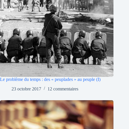
Le problème du temps : des « peuplades » au peuple (I)
23 octobre 2017
12 commentaires