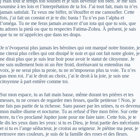
j’étais tout le temps ton soutien et je suis devenue ton bien. Je me suis
soumise à tes lois et l’interprétation de ta foi. J’ai tout fait, mais tu n’es
jamais satisfait. Tu veux me biffer, m’étouffer et me camoufler. Cette
fois, j’ai fait un constat et je te dis: basta ! Tu n’es pas l’alpha et
l’oméga. Tu ne me feras jamais avancer d’un iota qui que tu sois, que
tu adores la pietà ou que tu respectes Fatima-Zohra. À présent, je sais
que tu ne m’apprécies que dans tes draps.
Je n’évoquerai plus jamais les héroïnes qui ont marqué notre histoire, je
ne citerai plus celles qui ont dissipé le noir et qui ont fait notre gloire, je
ne dirai plus que je suis leur hoir pour avoir le statut de citoyenne. Je
ne suis nullement bois ni un être froid, dorénavant tu entendras ma
voix, je ne serai plus ta proie, tu ne m’imposeras plus ta voie. Tu n’es
pas mon roi. J’ai le droit au choix, j’ai le droit à la joie, je suis une
citoyenne à part entière comme toi.
Sur mon espace, tu as fait main basse, même durant tes prières et tes
messes, tu ne cesses de regarder mes fesses, quelle petitesse ! Non, je
ne fais pas partie de ta richesse. Sans passer par les urines, tu es devenu
mon maître diurne et nocturne. Tu as refusé d’être mon frère. Sur cette
terre, tu t’es proclamé Jupiter juste pour me faire taire. Cette fois, je te
le dis les yeux dans les yeux: si tu es Dieu, je ferai partie des mécréants
et si tu es l’ange séducteur, je croirai au seigneur. Je piétine ma peur, je
retrouve mes couleurs, je suis de la famille des roses et des fleurs.