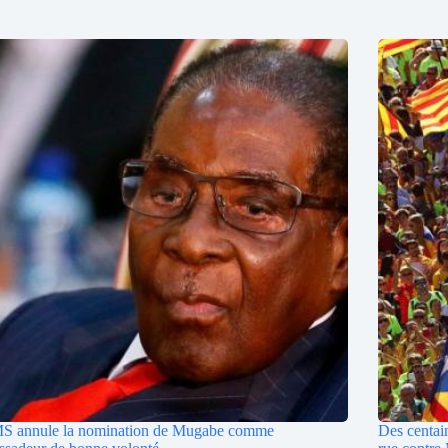
S annule la nomination de Mugabe comme
Des centain