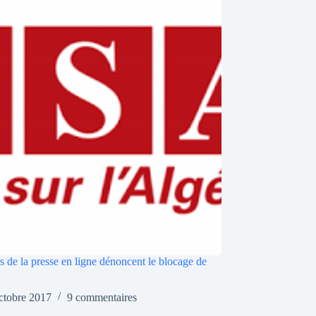
s de la presse en ligne dénoncent le blocage de
ctobre 2017
9 commentaires