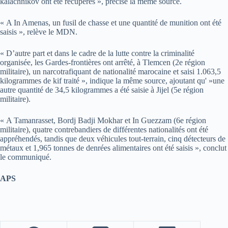
kalachnikov ont été récupérés », précise la même source.
« A In Amenas, un fusil de chasse et une quantité de munition ont été
saisis », relève le MDN.
« D’autre part et dans le cadre de la lutte contre la criminalité
organisée, les Gardes-frontières ont arrêté, à Tlemcen (2e région
militaire), un narcotrafiquant de nationalité marocaine et saisi 1.063,5
kilogrammes de kif traité », indique la même source, ajoutant qu' »une
autre quantité de 34,5 kilogrammes a été saisie à Jijel (5e région
militaire).
« A Tamanrasset, Bordj Badji Mokhar et In Guezzam (6e région
militaire), quatre contrebandiers de différentes nationalités ont été
appréhendés, tandis que deux véhicules tout-terrain, cinq détecteurs de
métaux et 1,965 tonnes de denrées alimentaires ont été saisis », conclut
le communiqué.
APS