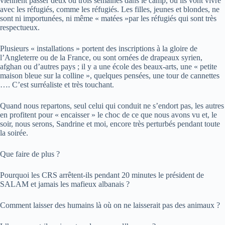
viennent passer deux ou trois semaines dans le camp, où ils vont vivre
avec les réfugiés, comme les réfugiés. Les filles, jeunes et blondes, ne
sont ni importunées, ni même « matées »par les réfugiés qui sont très
respectueux.
Plusieurs « installations » portent des inscriptions à la gloire de
l’Angleterre ou de la France, ou sont ornées de drapeaux syrien,
afghan ou d’autres pays ; il y a une école des beaux-arts, une « petite
maison bleue sur la colline », quelques pensées, une tour de cannettes
…. C’est surréaliste et très touchant.
Quand nous repartons, seul celui qui conduit ne s’endort pas, les autres
en profitent pour « encaisser » le choc de ce que nous avons vu et, le
soir, nous serons, Sandrine et moi, encore très perturbés pendant toute
la soirée.
Que faire de plus ?
Pourquoi les CRS arrêtent-ils pendant 20 minutes le président de
SALAM et jamais les mafieux albanais ?
Comment laisser des humains là où on ne laisserait pas des animaux ?